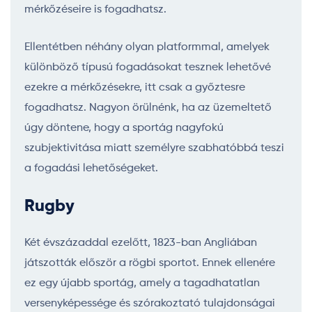
mérkőzéseire is fogadhatsz.
Ellentétben néhány olyan platformmal, amelyek
különböző típusú fogadásokat tesznek lehetővé
ezekre a mérkőzésekre, itt csak a győztesre
fogadhatsz. Nagyon örülnénk, ha az üzemeltető
úgy döntene, hogy a sportág nagyfokú
szubjektivitása miatt személyre szabhatóbbá teszi
a fogadási lehetőségeket.
Rugby
Két évszázaddal ezelőtt, 1823-ban Angliában
játszották először a rögbi sportot. Ennek ellenére
ez egy újabb sportág, amely a tagadhatatlan
versenyképessége és szórakoztató tulajdonságai