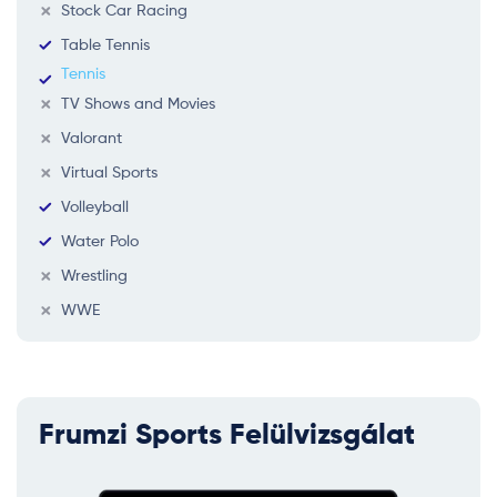
Stock Car Racing
Table Tennis
Tennis
TV Shows and Movies
Valorant
Virtual Sports
Volleyball
Water Polo
Wrestling
WWE
Frumzi Sports Felülvizsgálat