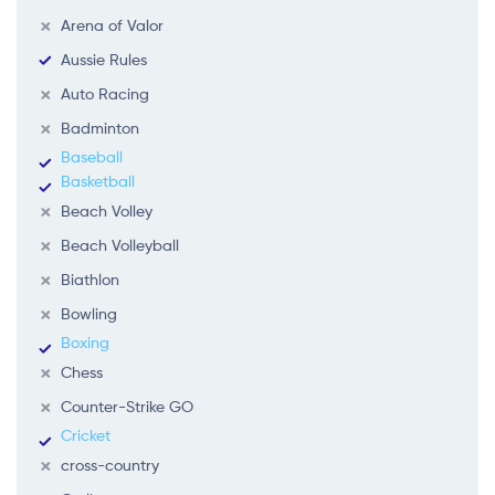
Arena of Valor
Aussie Rules
Auto Racing
Badminton
Baseball
Basketball
Beach Volley
Beach Volleyball
Biathlon
Bowling
Boxing
Chess
Counter-Strike GO
Cricket
cross-country