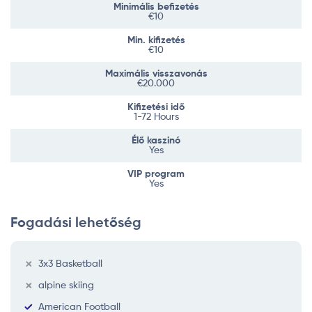
Minimális befizetés
€10
Min. kifizetés
€10
Maximális visszavonás
€20.000
Kifizetési idő
1-72 Hours
Élő kaszinó
Yes
VIP program
Yes
Fogadási lehetőség
3x3 Basketball
alpine skiing
American Football