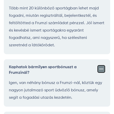
Több mint 20 különböző sportágban lehet majd
fogadni, miután regisztráltál, bejelentkeztél, és
feltöltötted a Frumzi számládat pénzzel. Jól ismert
és kevésbé ismert sportágakra egyaránt
fogadhatsz, ami nagyszerű, ha szélesíteni
szeretnéd a látókörödet.
Kaphatok bármilyen sportbónuszt a
Frumzinál?
Igen, van néhány bónusz a Frumzi-nál, köztük egy
nagyon jutalmazó sport üdvözlő bónusz, amely
segít a fogadási utazás kezdetén.