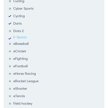
Curling
Cyber Sports
Cycling
Darts
Dota 2
E-Sports
eBaseball
eCricket
eFighting
eFootball
eHorse Racing
eRocket League
eShooter
eTennis
Field hockey