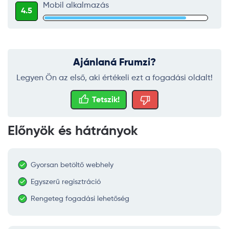
Mobil alkalmazás
4.5
Ajánlaná Frumzi?
Legyen Ön az első, aki értékeli ezt a fogadási oldalt!
Tetszik!
Előnyök és hátrányok
Gyorsan betöltő webhely
Egyszerű regisztráció
Rengeteg fogadási lehetőség