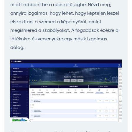
miatt robbant be a népszerűségbe. Nézd meg;
annyira izgalmas, hogy lehet, hogy képtelen leszel
elszakítani a szemed a képernyőről, amint
megismered a szabályokat. A fogadások ezekre a
játékokra és versenyekre egy másik izgalmas
dolog.