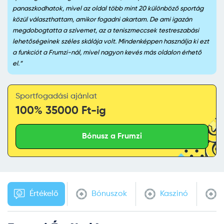
panaszkodhatok, mivel az oldal több mint 20 különböző sportág
közül választhattam, amikor fogadni akartam. De ami igazán
megdobogtatta a szívemet, az a teniszmeccsek testreszabási
lehetőségeinek széles skálája volt. Mindenképpen használja ki ezt
a funkciót a Frumzi-nál, mivel nagyon kevés más oldalon érhető
el.
Sportfogadási ajánlat
100% 35000 Ft-ig
Bónusz a Frumzi
Értékelő
Bónuszok
Kaszinó
V