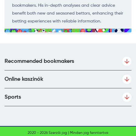
bookmakers. His in-depth analyses and clear advice
benefit both new and seasoned bettors, enhancing their
betting experiences with reliable information.
Recommended bookmakers
Online kaszinók
Sports
2020 - 2026 Szerzői jog | Minden jog fenntartva