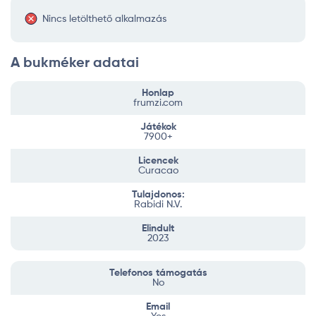
Nincs letölthető alkalmazás
A bukméker adatai
Honlap
frumzi.com
Játékok
7900+
Licencek
Curacao
Tulajdonos:
Rabidi N.V.
Elindult
2023
Telefonos támogatás
No
Email