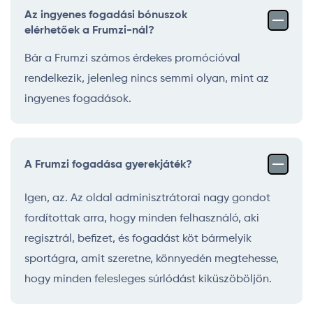
Az ingyenes fogadási bónuszok
elérhetőek a Frumzi-nál?
Bár a Frumzi számos érdekes promócióval
rendelkezik, jelenleg nincs semmi olyan, mint az
ingyenes fogadások.
A Frumzi fogadása gyerekjáték?
Igen, az. Az oldal adminisztrátorai nagy gondot
fordítottak arra, hogy minden felhasználó, aki
regisztrál, befizet, és fogadást köt bármelyik
sportágra, amit szeretne, könnyedén megtehesse,
hogy minden felesleges súrlódást kiküszöböljön.