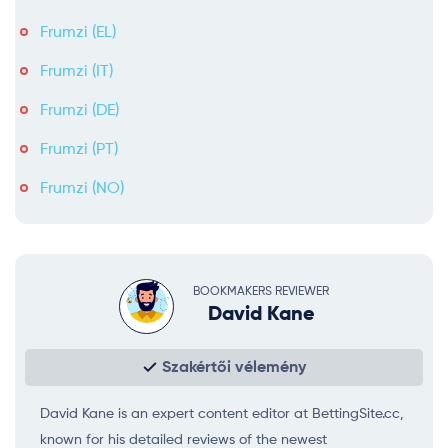
Frumzi (EL)
Frumzi (IT)
Frumzi (DE)
Frumzi (PT)
Frumzi (NO)
BOOKMAKERS REVIEWER
David Kane
Szakértői vélemény
David Kane is an expert content editor at BettingSite.cc,
known for his detailed reviews of the newest