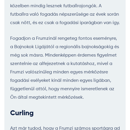
közelben mindig lesznek futballrajongók. A
futballra való fogadás népszerűsége az évek során
csak nőtt, és ez csak a fogadási iparágban van így.
Fogadjon a Frumzinál rengeteg fontos eseményre,
a Bajnokok Ligájától a regionális bajnokságokig és
még sok másra. Mindenképpen érdemes figyelmet
szentelnie az alfejezetnek a kutatáshoz, mivel a
Frumzi valószínűleg minden egyes mérkőzésre
fogadási esélyeket kínál minden egyes ligában,
függetlenül attól, hogy mennyire ismeretlenek az
Ön által megtekintett mérkőzések.
Curling
Azt már tudod, hogy a Frumzi számos sportágra ad