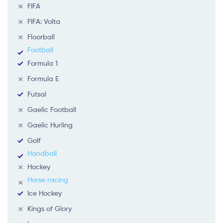
FIFA
FIFA: Volta
Floorball
Football
Formula 1
Formula E
Futsal
Gaelic Football
Gaelic Hurling
Golf
Handball
Hockey
Horse racing
Ice Hockey
Kings of Glory