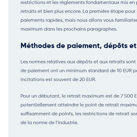
restrictions et les règlements fondamentaux mis en p
retraits et bien plus encore. La première étape pour
paiements rapides, mais nous allons vous familiaris
maximum dans les prochains paragraphes.
Méthodes de paiement, dépôts et r
Les normes relatives aux dépôts et aux retraits son
de paiement ont un minimum standard de 10 EUR pour l
incitations est souvent de 20 EUR.
Pour un débutant, le retrait maximum est de 7 500
potentiellement atteindre le point de retrait maxi
suffisamment de points, les restrictions de retrait s
de la norme de l'industrie.