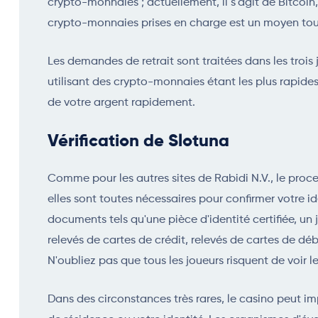
crypto-monnaies ; actuellement, il s'agit de Bitcoi
crypto-monnaies prises en charge est un moyen tout à
Les demandes de retrait sont traitées dans les trois
utilisant des crypto-monnaies étant les plus rapide
de votre argent rapidement.
Vérification de Slotuna
Comme pour les autres sites de Rabidi N.V., le proce
elles sont toutes nécessaires pour confirmer votre i
documents tels qu'une pièce d'identité certifiée, un
relevés de cartes de crédit, relevés de cartes de dé
N'oubliez pas que tous les joueurs risquent de voir 
Dans des circonstances très rares, le casino peut i