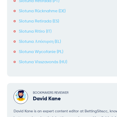
Slotuna Retirada (PT)
Slotuna Rücknahme (DE)
Slotuna Retirada (ES)
Slotuna Ritiro (IT)
Slotuna Απόσυρση (EL)
Slotuna Wycofanie (PL)
Slotuna Visszavonás (HU)
BOOKMAKERS REVIEWER
David Kane
David Kane is an expert content editor at BettingSite.cc, k