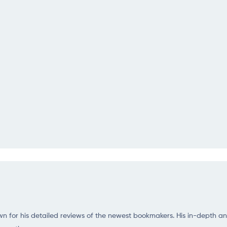
nown for his detailed reviews of the newest bookmakers. His in-depth