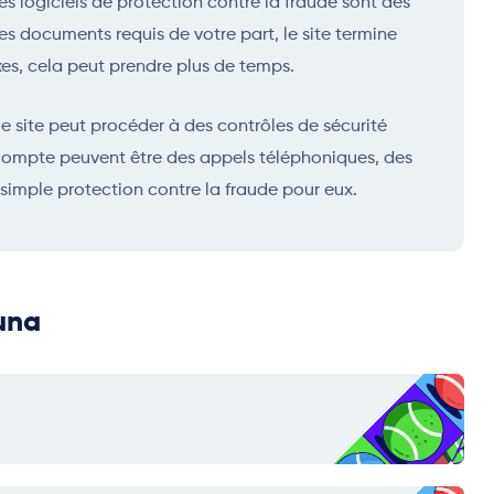
les logiciels de protection contre la fraude sont des
es documents requis de votre part, le site termine
es, cela peut prendre plus de temps.
e site peut procéder à des contrôles de sécurité
e compte peuvent être des appels téléphoniques, des
 simple protection contre la fraude pour eux.
una