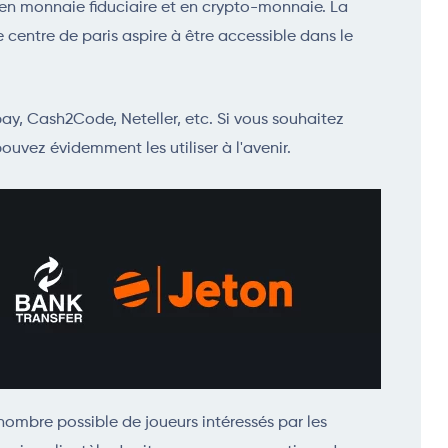
 en monnaie fiduciaire et en crypto-monnaie. La
 centre de paris aspire à être accessible dans le
ay, Cash2Code, Neteller, etc. Si vous souhaitez
pouvez évidemment les utiliser à l'avenir.
nombre possible de joueurs intéressés par les