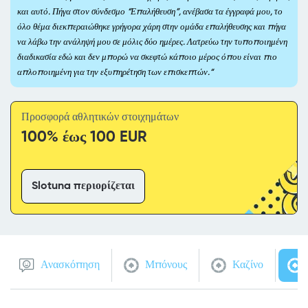
και αυτό. Πήγα στον σύνδεσμο “Επαλήθευση”, ανέβασα τα έγγραφά μου, το
όλο θέμα διεκπεραιώθηκε γρήγορα χάρη στην ομάδα επαλήθευσης και πήγα
να λάβω την ανάληψή μου σε μόλις δύο ημέρες. Λατρεύω την τυποποιημένη
διαδικασία εδώ και δεν μπορώ να σκεφτώ κάποιο μέρος όπου είναι πιο
απλοποιημένη για την εξυπηρέτηση των επισκεπτών.
Προσφορά αθλητικών στοιχημάτων
100% έως 100 EUR
Slotuna περιορίζεται
Ανασκόπηση
Μπόνους
Καζίνο