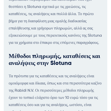
θεσπίσει η Slotuna σχετικά με τις χρεώσεις, τις
καταθέσεις, τις αναλήψεις και πολλά άλλα. Το πρώτο
βήμα για τη διασφάλιση μιας ομαλής διαδικασίας
επαλήθευσης και γρήγορων πληρωμών, αλλά ας σας
εξοικειώσουμε με τους περιεκτικούς κανόνες της Slotuna
για τα χρήματα στο έπακρο στις επόμενες παραγράφους.
Μέθοδοι πληρωμής, καταθέσεις και
αναλήψεις στην Slotuna
Τα πρότυπα για τις καταθέσεις και τις αναλήψεις είναι
ομοιόμορφα και δίκαια, όπως και στα περισσότερα καζίνο
της Rabidi N.V. Οι περισσότερες μέθοδοι πληρωμής
έχουν το τυπικό ελάχιστο όριο των 10 ευρώ τόσο για τις
καταθέσεις όσο και για τις αναλήψεις, ωστόσο, είναι