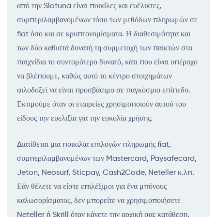
από την Slotuna είναι ποικίλες και ευέλικτες,
συμπεριλαμβανομένων τόσο των μεθόδων πληρωμών σε
fiat όσο και σε κρυπτονομίσματα. Η διαθεσιμότητα και
των δύο καθιστά δυνατή τη συμμετοχή των παικτών στα
παιχνίδια το συντομότερο δυνατό, κάτι που είναι υπέροχο
να βλέπουμε, καθώς αυτό το κέντρο στοιχημάτων
φιλοδοξεί να είναι προσβάσιμο σε παγκόσμιο επίπεδο.
Εκτιμούμε όταν οι εταιρείες χρησιμοποιούν αυτού του
είδους την ευελιξία για την ευκολία χρήσης.
Διατίθεται μια ποικιλία επιλογών πληρωμής fiat,
συμπεριλαμβανομένων των Mastercard, Paysafecard,
Jeton, Neosurf, Sticpay, Cash2Code, Neteller κ.λπ.
Εάν θέλετε να είστε επιλέξιμοι για ένα μπόνους
καλωσορίσματος, δεν μπορείτε να χρησιμοποιήσετε
Neteller ή Skrill όταν κάνετε την αρχική σας κατάθεση.