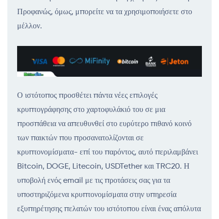
Προφανώς, όμως, μπορείτε να τα χρησιμοποιήσετε στο
μέλλον.
Ο ιστότοπος προσθέτει πάντα νέες επιλογές
κρυπτογράφησης στο χαρτοφυλάκιό του σε μια
προσπάθεια να απευθυνθεί στο ευρύτερο πιθανό κοινό
των παικτών που προσανατολίζονται σε
κρυπτονομίσματα- επί του παρόντος, αυτό περιλαμβάνει
Bitcoin, DOGE, Litecoin, USDTether και TRC20. Η
υποβολή ενός email με τις προτάσεις σας για τα
υποστηριζόμενα κρυπτονομίσματα στην υπηρεσία
εξυπηρέτησης πελατών του ιστότοπου είναι ένας απόλυτα