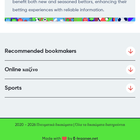
benefit both new and seasoned bettors, enhancing their
betting experiences with reliable information.
Recommended bookmakers
Online καζίνο
Sports
2020 - 2026 Πνευματικά δικαιώματα | Όλα τα δικαιώματα διατηρούνται
Made with
by
E-legance.net