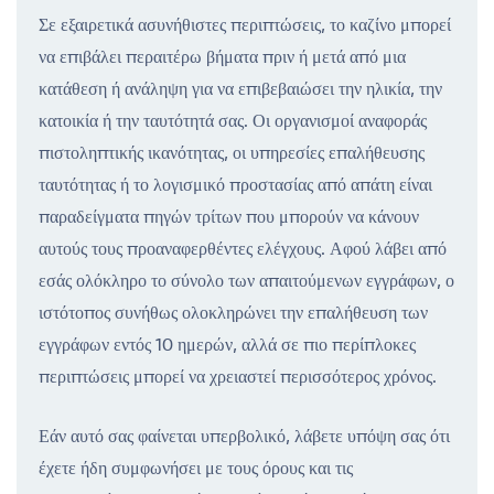
Σε εξαιρετικά ασυνήθιστες περιπτώσεις, το καζίνο μπορεί
να επιβάλει περαιτέρω βήματα πριν ή μετά από μια
κατάθεση ή ανάληψη για να επιβεβαιώσει την ηλικία, την
κατοικία ή την ταυτότητά σας. Οι οργανισμοί αναφοράς
πιστοληπτικής ικανότητας, οι υπηρεσίες επαλήθευσης
ταυτότητας ή το λογισμικό προστασίας από απάτη είναι
παραδείγματα πηγών τρίτων που μπορούν να κάνουν
αυτούς τους προαναφερθέντες ελέγχους. Αφού λάβει από
εσάς ολόκληρο το σύνολο των απαιτούμενων εγγράφων, ο
ιστότοπος συνήθως ολοκληρώνει την επαλήθευση των
εγγράφων εντός 10 ημερών, αλλά σε πιο περίπλοκες
περιπτώσεις μπορεί να χρειαστεί περισσότερος χρόνος.
Εάν αυτό σας φαίνεται υπερβολικό, λάβετε υπόψη σας ότι
έχετε ήδη συμφωνήσει με τους όρους και τις