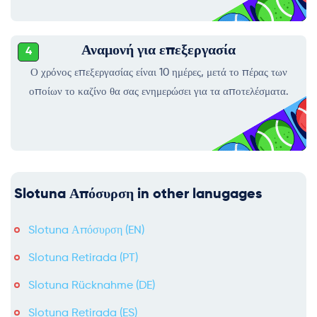
Αναμονή για επεξεργασία
4
Ο χρόνος επεξεργασίας είναι 10 ημέρες, μετά το πέρας των
οποίων το καζίνο θα σας ενημερώσει για τα αποτελέσματα.
Slotuna Απόσυρση in other lanugages
Slotuna Απόσυρση (EN)
Slotuna Retirada (PT)
Slotuna Rücknahme (DE)
Slotuna Retirada (ES)