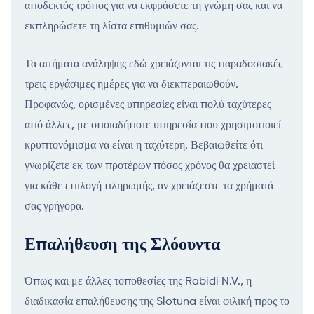
αποδεκτός τρόπος για να εκφράσετε τη γνώμη σας και να
εκπληρώσετε τη λίστα επιθυμιών σας.
Τα αιτήματα ανάληψης εδώ χρειάζονται τις παραδοσιακές
τρεις εργάσιμες ημέρες για να διεκπεραιωθούν.
Προφανώς, ορισμένες υπηρεσίες είναι πολύ ταχύτερες
από άλλες, με οποιαδήποτε υπηρεσία που χρησιμοποιεί
κρυπτονόμισμα να είναι η ταχύτερη. Βεβαιωθείτε ότι
γνωρίζετε εκ των προτέρων πόσος χρόνος θα χρειαστεί
για κάθε επιλογή πληρωμής, αν χρειάζεστε τα χρήματά
σας γρήγορα.
Επαλήθευση της Σλόουντα
Όπως και με άλλες τοποθεσίες της Rabidi N.V., η
διαδικασία επαλήθευσης της Slotuna είναι φιλική προς το