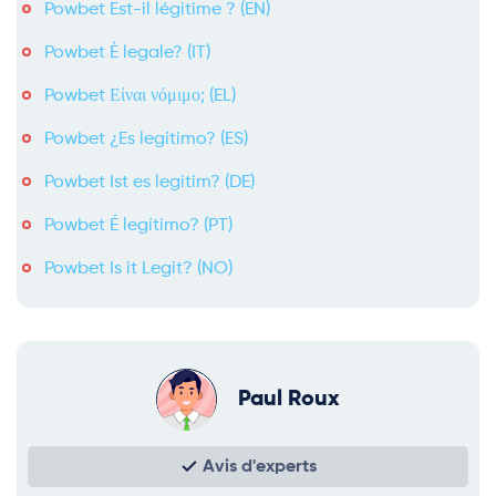
Powbet Est-il légitime ? (EN)
Powbet È legale? (IT)
Powbet Είναι νόμιμο; (EL)
Powbet ¿Es legítimo? (ES)
Powbet Ist es legitim? (DE)
Powbet É legítimo? (PT)
Powbet Is it Legit? (NO)
Paul Roux
Avis d'experts