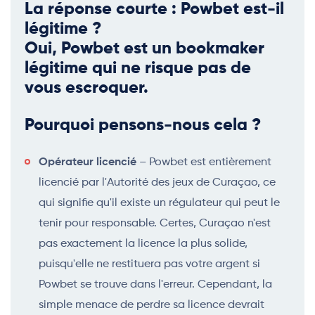
La réponse courte : Powbet est-il
légitime ?
Oui, Powbet est un bookmaker
légitime qui ne risque pas de
vous escroquer.
Pourquoi pensons-nous cela ?
Opérateur licencié
– Powbet est entièrement
licencié par l'Autorité des jeux de Curaçao, ce
qui signifie qu'il existe un régulateur qui peut le
tenir pour responsable. Certes, Curaçao n'est
pas exactement la licence la plus solide,
puisqu'elle ne restituera pas votre argent si
Powbet se trouve dans l'erreur. Cependant, la
simple menace de perdre sa licence devrait