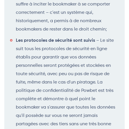
suffire à inciter le bookmaker à se comporter
correctement – c'est un système qui,
historiquement, a permis à de nombreux
bookmakers de rester dans le droit chemin;
Les protocoles de sécurité sont suivis
– Le site
suit tous les protocoles de sécurité en ligne
établis pour garantir que vos données
personnelles seront protégées et stockées en
toute sécurité, avec peu ou pas de risque de
fuite, même dans le cas d'un piratage. La
politique de confidentialité de Powbet est très
complète et démontre à quel point le
bookmaker va s'assurer que toutes les données
qu'il possède sur vous ne seront jamais
partagées avec des tiers sans une très bonne