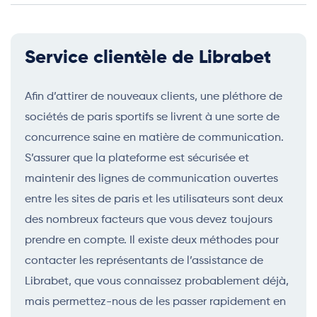
Service clientèle de Librabet
Afin d’attirer de nouveaux clients, une pléthore de
sociétés de paris sportifs se livrent à une sorte de
concurrence saine en matière de communication.
S’assurer que la plateforme est sécurisée et
maintenir des lignes de communication ouvertes
entre les sites de paris et les utilisateurs sont deux
des nombreux facteurs que vous devez toujours
prendre en compte. Il existe deux méthodes pour
contacter les représentants de l’assistance de
Librabet, que vous connaissez probablement déjà,
mais permettez-nous de les passer rapidement en