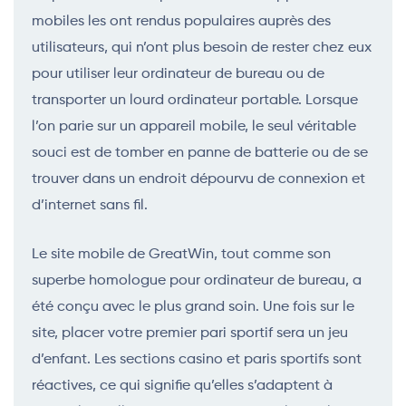
mobiles les ont rendus populaires auprès des
utilisateurs, qui n’ont plus besoin de rester chez eux
pour utiliser leur ordinateur de bureau ou de
transporter un lourd ordinateur portable. Lorsque
l’on parie sur un appareil mobile, le seul véritable
souci est de tomber en panne de batterie ou de se
trouver dans un endroit dépourvu de connexion et
d’internet sans fil.
Le site mobile de GreatWin, tout comme son
superbe homologue pour ordinateur de bureau, a
été conçu avec le plus grand soin. Une fois sur le
site, placer votre premier pari sportif sera un jeu
d’enfant. Les sections casino et paris sportifs sont
réactives, ce qui signifie qu’elles s’adaptent à