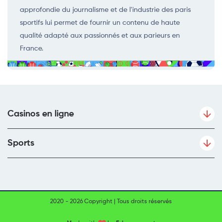
approfondie du journalisme et de l'industrie des paris
sportifs lui permet de fournir un contenu de haute
qualité adapté aux passionnés et aux parieurs en
France.
Casinos en ligne
Sports
2020 - 2026 Copyright | Tous droits réservés