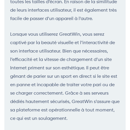
toutes les tailles d’écran. En raison de la similitude
de leurs interfaces utilisateur, il est également très
facile de passer d’un appareil à l’autre.
Lorsque vous utiliserez GreatWin, vous serez
captivé par la beauté visuelle et l’interactivité de
son interface utilisateur. Bien que nécessaires,
l’efficacité et la vitesse de chargement d’un site
Internet priment sur son esthétique. Il peut être
gênant de parier sur un sport en direct si le site est
en panne et incapable de traiter votre pari ou de
se charger correctement. Grâce à ses serveurs
dédiés hautement sécurisés, GreatWin s’assure que
sa plateforme est opérationnelle à tout moment,
ce qui est un soulagement.