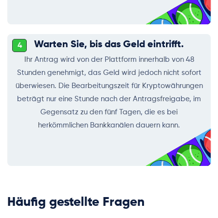
Warten Sie, bis das Geld eintrifft.
4
Ihr Antrag wird von der Plattform innerhalb von 48
Stunden genehmigt, das Geld wird jedoch nicht sofort
überwiesen. Die Bearbeitungszeit für Kryptowährungen
beträgt nur eine Stunde nach der Antragsfreigabe, im
Gegensatz zu den fünf Tagen, die es bei
herkömmlichen Bankkanälen dauern kann.
Häufig gestellte Fragen