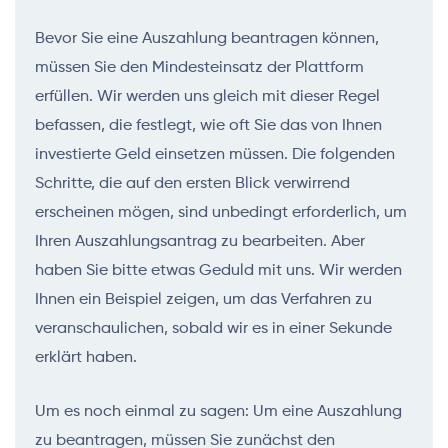
Bevor Sie eine Auszahlung beantragen können,
müssen Sie den Mindesteinsatz der Plattform
erfüllen. Wir werden uns gleich mit dieser Regel
befassen, die festlegt, wie oft Sie das von Ihnen
investierte Geld einsetzen müssen. Die folgenden
Schritte, die auf den ersten Blick verwirrend
erscheinen mögen, sind unbedingt erforderlich, um
Ihren Auszahlungsantrag zu bearbeiten. Aber
haben Sie bitte etwas Geduld mit uns. Wir werden
Ihnen ein Beispiel zeigen, um das Verfahren zu
veranschaulichen, sobald wir es in einer Sekunde
erklärt haben.
Um es noch einmal zu sagen: Um eine Auszahlung
zu beantragen, müssen Sie zunächst den