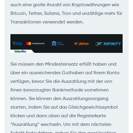
auch eine große Anzahl von Kryptowährungen wie
Bitcoin, Tether, Solana, Tron und unzählige mehr für
Transaktionen verwendet werden.
Sie müssen den Mindesteinsatz erfüllt haben und
über ein ausreichendes Guthaben auf Ihrem Konto
verfügen, bevor Sie die Auszahlung mit der von
Ihnen bevorzugten Bankmethode vornehmen
können. Sie können den Auszahlungsvorgang
starten, indem Sie auf das Gleichgewichtssymbol
klicken und dann oben auf die Registerkarte
“Auszahlung” wechseln. Um mit dem nächsten