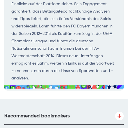
Einblicke auf der Plattform sicher. Sein Engagement
garantiert, dass BettingSite.cc fachkundige Analysen
und Tipps liefert, die sein tiefes Verständnis des Spiels
widerspiegeln. Lahm führte den FC Bayern München in
der Saison 2012–2013 als Kapitän zum Sieg in der UEFA
Champions League und führte die deutsche
Nationalmannschaft zum Triumph bei der FIFA-
Weltmeisterschaft 2014. Dieses neue Unterfangen
ermöglicht es Lahm, weiterhin Einfluss auf die Sportwelt
zu nehmen, nun durch die Linse von Sportwetten und -
analysen.
Recommended bookmakers