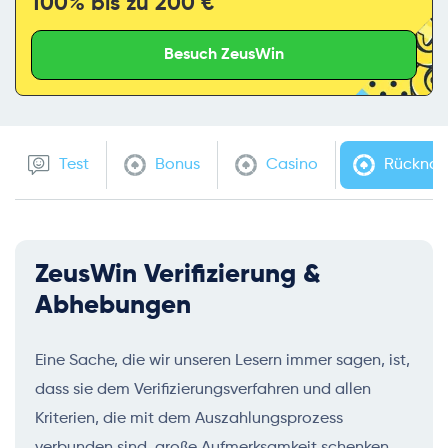
100% bis zu 200 €
Besuch ZeusWin
Test
Bonus
Casino
Rückna
ZeusWin Verifizierung &
Abhebungen
Eine Sache, die wir unseren Lesern immer sagen, ist,
dass sie dem Verifizierungsverfahren und allen
Kriterien, die mit dem Auszahlungsprozess