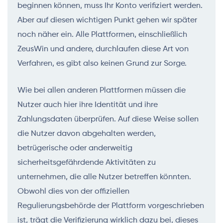
beginnen können, muss Ihr Konto verifiziert werden.
Aber auf diesen wichtigen Punkt gehen wir später
noch näher ein. Alle Plattformen, einschließlich
ZeusWin und andere, durchlaufen diese Art von
Verfahren, es gibt also keinen Grund zur Sorge.
Wie bei allen anderen Plattformen müssen die
Nutzer auch hier ihre Identität und ihre
Zahlungsdaten überprüfen. Auf diese Weise sollen
die Nutzer davon abgehalten werden,
betrügerische oder anderweitig
sicherheitsgefährdende Aktivitäten zu
unternehmen, die alle Nutzer betreffen könnten.
Obwohl dies von der offiziellen
Regulierungsbehörde der Plattform vorgeschrieben
ist, trägt die Verifizierung wirklich dazu bei, dieses