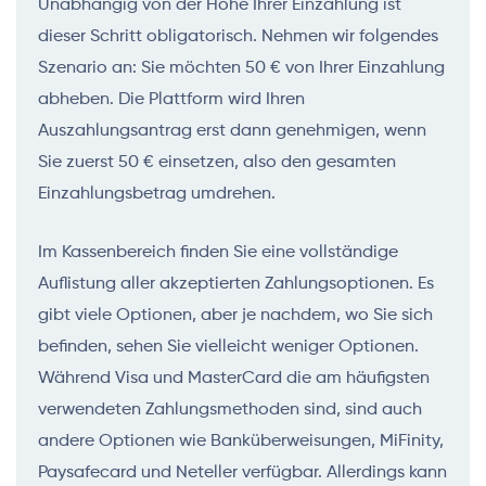
Unabhängig von der Höhe Ihrer Einzahlung ist
dieser Schritt obligatorisch. Nehmen wir folgendes
Szenario an: Sie möchten 50 € von Ihrer Einzahlung
abheben. Die Plattform wird Ihren
Auszahlungsantrag erst dann genehmigen, wenn
Sie zuerst 50 € einsetzen, also den gesamten
Einzahlungsbetrag umdrehen.
Im Kassenbereich finden Sie eine vollständige
Auflistung aller akzeptierten Zahlungsoptionen. Es
gibt viele Optionen, aber je nachdem, wo Sie sich
befinden, sehen Sie vielleicht weniger Optionen.
Während Visa und MasterCard die am häufigsten
verwendeten Zahlungsmethoden sind, sind auch
andere Optionen wie Banküberweisungen, MiFinity,
Paysafecard und Neteller verfügbar. Allerdings kann