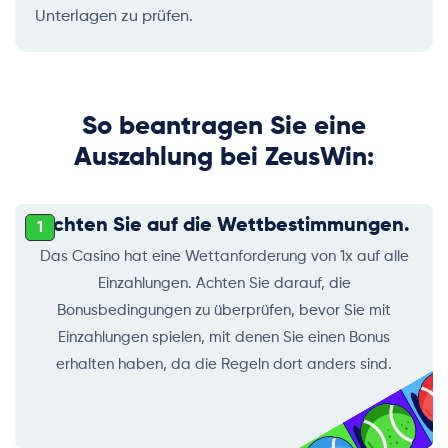
Unterlagen zu prüfen.
So beantragen Sie eine
Auszahlung bei ZeusWin:
Achten Sie auf die Wettbestimmungen.
1
Das Casino hat eine Wettanforderung von 1x auf alle
Einzahlungen. Achten Sie darauf, die
Bonusbedingungen zu überprüfen, bevor Sie mit
Einzahlungen spielen, mit denen Sie einen Bonus
erhalten haben, da die Regeln dort anders sind.