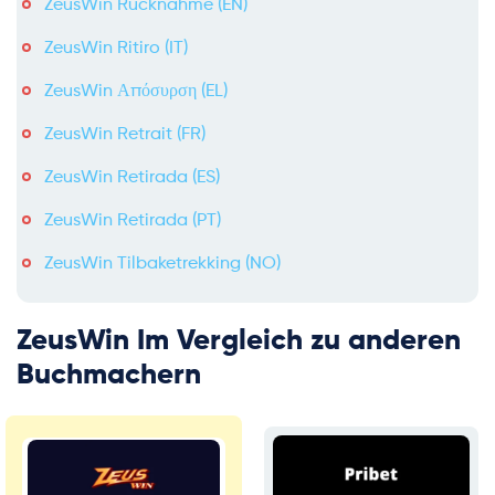
ZeusWin Rücknahme (EN)
ZeusWin Ritiro (IT)
ZeusWin Απόσυρση (EL)
ZeusWin Retrait (FR)
ZeusWin Retirada (ES)
ZeusWin Retirada (PT)
ZeusWin Tilbaketrekking (NO)
ZeusWin Im Vergleich zu anderen
Buchmachern