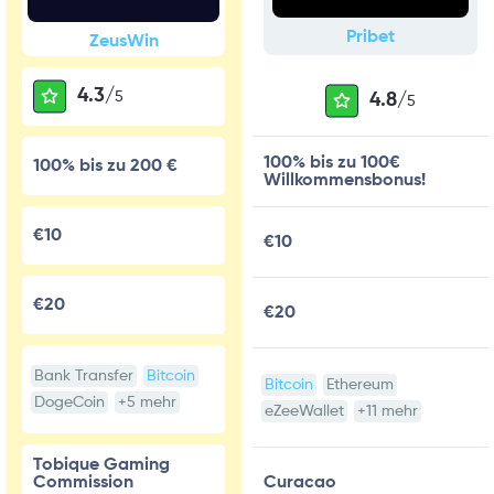
Pribet
ZeusWin
4.3/
5
4.8/
5
100% bis zu 100€
100% bis zu 200 €
Willkommensbonus!
€10
€10
€20
€20
Bank Transfer
Bitcoin
Bitcoin
Ethereum
DogeCoin
+5 mehr
eZeeWallet
+11 mehr
Tobique Gaming
Commission
Curacao