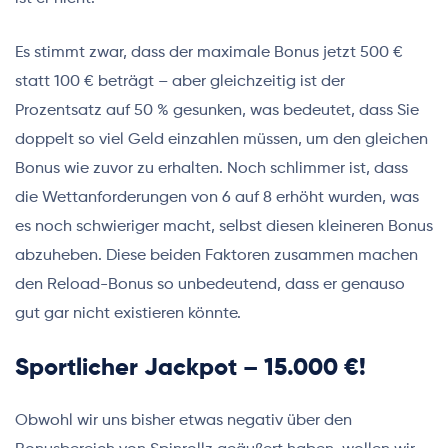
Es stimmt zwar, dass der maximale Bonus jetzt 500 €
statt 100 € beträgt – aber gleichzeitig ist der
Prozentsatz auf 50 % gesunken, was bedeutet, dass Sie
doppelt so viel Geld einzahlen müssen, um den gleichen
Bonus wie zuvor zu erhalten. Noch schlimmer ist, dass
die Wettanforderungen von 6 auf 8 erhöht wurden, was
es noch schwieriger macht, selbst diesen kleineren Bonus
abzuheben. Diese beiden Faktoren zusammen machen
den Reload-Bonus so unbedeutend, dass er genauso
gut gar nicht existieren könnte.
Sportlicher Jackpot – 15.000 €!
Obwohl wir uns bisher etwas negativ über den