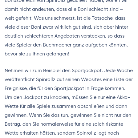
Bonusbereich von Spinrollz geäußert haben, wollen wir
damit nicht andeuten, dass alle Boni schlecht sind –
weit gefehlt! Was uns schmerzt, ist die Tatsache, dass
viele dieser Boni zwar wirklich gut sind, sich aber hinter
deutlich schlechteren Angeboten verstecken, so dass
viele Spieler den Buchmacher ganz aufgeben könnten,
bevor sie zu ihnen gelangen!
Nehmen wir zum Beispiel den Sportjackpot. Jede Woche
veröffentlicht Spinrollz auf seinen Websites eine Liste der
Ereignisse, die für den Sportjackpot in Frage kommen.
Um den Jackpot zu knacken, müssen Sie nur eine Akka-
Wette für alle Spiele zusammen abschließen und dann
gewinnen. Wenn Sie das tun, gewinnen Sie nicht nur den
Betrag, den Sie normalerweise für eine solch riskante
Wette erhalten hätten, sondern Spinrollz legt noch