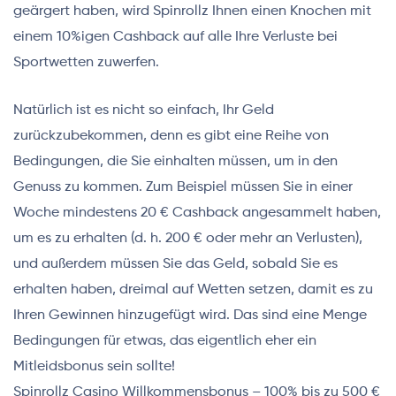
geärgert haben, wird Spinrollz Ihnen einen Knochen mit
einem 10%igen Cashback auf alle Ihre Verluste bei
Sportwetten zuwerfen.
Natürlich ist es nicht so einfach, Ihr Geld
zurückzubekommen, denn es gibt eine Reihe von
Bedingungen, die Sie einhalten müssen, um in den
Genuss zu kommen. Zum Beispiel müssen Sie in einer
Woche mindestens 20 € Cashback angesammelt haben,
um es zu erhalten (d. h. 200 € oder mehr an Verlusten),
und außerdem müssen Sie das Geld, sobald Sie es
erhalten haben, dreimal auf Wetten setzen, damit es zu
Ihren Gewinnen hinzugefügt wird. Das sind eine Menge
Bedingungen für etwas, das eigentlich eher ein
Mitleidsbonus sein sollte!
Spinrollz Casino Willkommensbonus – 100% bis zu 500 €