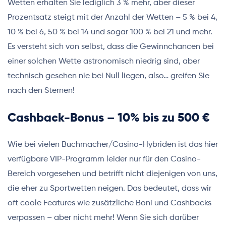
Wetten erhalten Sie lediglich 3 % mehr, aber dieser
Prozentsatz steigt mit der Anzahl der Wetten – 5 % bei 4,
10 % bei 6, 50 % bei 14 und sogar 100 % bei 21 und mehr.
Es versteht sich von selbst, dass die Gewinnchancen bei
einer solchen Wette astronomisch niedrig sind, aber
technisch gesehen nie bei Null liegen, also… greifen Sie
nach den Sternen!
Cashback-Bonus – 10% bis zu 500 €
Wie bei vielen Buchmacher/Casino-Hybriden ist das hier
verfügbare VIP-Programm leider nur für den Casino-
Bereich vorgesehen und betrifft nicht diejenigen von uns,
die eher zu Sportwetten neigen. Das bedeutet, dass wir
oft coole Features wie zusätzliche Boni und Cashbacks
verpassen – aber nicht mehr! Wenn Sie sich darüber