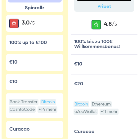
Pribet
Spinrollz
3.0/
5
4.8/
5
100% bis zu 100€
100% up to €100
Willkommensbonus!
€10
€10
€10
€20
Bank Transfer
Bitcoin
Bitcoin
Ethereum
CashtoCode
+14 mehr
eZeeWallet
+11 mehr
Curacao
Curacao