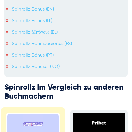
Spinrollz Bonus (EN)
Spinrollz Bonus (IT)
Spinrollz Μπόνους (EL)
Spinrollz Bonificaciones (ES)
Spinrollz Bónus (PT)
Spinrollz Bonuser (NO)
Spinrollz Im Vergleich zu anderen
Buchmachern