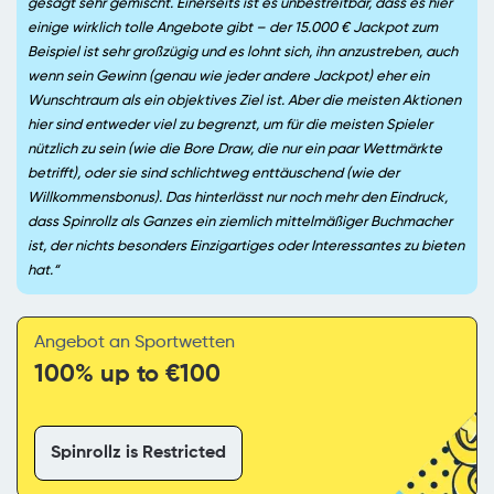
gesagt sehr gemischt. Einerseits ist es unbestreitbar, dass es hier
einige wirklich tolle Angebote gibt – der 15.000 € Jackpot zum
Beispiel ist sehr großzügig und es lohnt sich, ihn anzustreben, auch
wenn sein Gewinn (genau wie jeder andere Jackpot) eher ein
Wunschtraum als ein objektives Ziel ist. Aber die meisten Aktionen
hier sind entweder viel zu begrenzt, um für die meisten Spieler
nützlich zu sein (wie die Bore Draw, die nur ein paar Wettmärkte
betrifft), oder sie sind schlichtweg enttäuschend (wie der
Willkommensbonus). Das hinterlässt nur noch mehr den Eindruck,
dass Spinrollz als Ganzes ein ziemlich mittelmäßiger Buchmacher
ist, der nichts besonders Einzigartiges oder Interessantes zu bieten
hat.
Angebot an Sportwetten
100% up to €100
Spinrollz is Restricted