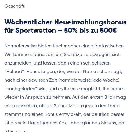
Geschäft.
Wöchentlicher Neueinzahlungsbonus
für Sportwetten – 50% bis zu 500€
Normalerweise bieten Buchmacher einen fantastischen
Willkommensbonus an, um Sie dazu zu bewegen, sich
anzumelden, und lassen dann einen schlechteren
“Reload”-Bonus folgen, der, wie der Name schon sagt,
nach einer gewissen Zeit (normalerweise jede Woche)
“nachgeladen” wird und es Ihnen ermöglicht, ihn immer
wieder in Anspruch zu nehmen. Auf den ersten Blick mag
es so aussehen, als ob Spinrollz sich gegen den Trend
stemmt und einen Bonus entwickelt, der deutlich besser
ist als sein Hauptgegenstück… aber glauben Sie uns, das
ist er nicht.