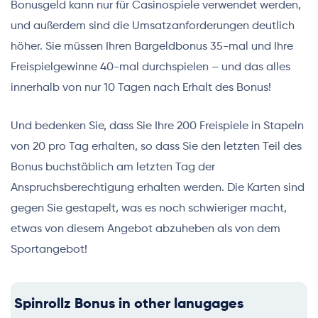
Bonusgeld kann nur für Casinospiele verwendet werden,
und außerdem sind die Umsatzanforderungen deutlich
höher. Sie müssen Ihren Bargeldbonus 35-mal und Ihre
Freispielgewinne 40-mal durchspielen – und das alles
innerhalb von nur 10 Tagen nach Erhalt des Bonus!
Und bedenken Sie, dass Sie Ihre 200 Freispiele in Stapeln
von 20 pro Tag erhalten, so dass Sie den letzten Teil des
Bonus buchstäblich am letzten Tag der
Anspruchsberechtigung erhalten werden. Die Karten sind
gegen Sie gestapelt, was es noch schwieriger macht,
etwas von diesem Angebot abzuheben als von dem
Sportangebot!
Spinrollz Bonus in other lanugages