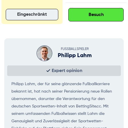
Eingeschränkt
Besuch
FUSSBALLSPIELER
Philipp Lahm
Expert opinion
Philipp Lahm, der für seine glänzende Fußballkarriere
bekannt ist, hat nach seiner Pensionierung neue Rollen
übernommen, darunter die Verantwortung für den
deutschen Sportwetten-Inhalt von BettingSite.cc. Mit
seinem umfassenden Fußballwissen stellt Lahm die
Genauigkeit und Zuverlässigkeit der Sportwetten-