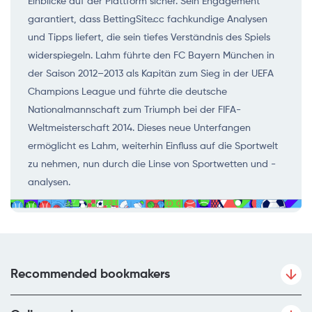
Einblicke auf der Plattform sicher. Sein Engagement
garantiert, dass BettingSite.cc fachkundige Analysen
und Tipps liefert, die sein tiefes Verständnis des Spiels
widerspiegeln. Lahm führte den FC Bayern München in
der Saison 2012–2013 als Kapitän zum Sieg in der UEFA
Champions League und führte die deutsche
Nationalmannschaft zum Triumph bei der FIFA-
Weltmeisterschaft 2014. Dieses neue Unterfangen
ermöglicht es Lahm, weiterhin Einfluss auf die Sportwelt
zu nehmen, nun durch die Linse von Sportwetten und -
analysen.
Recommended bookmakers