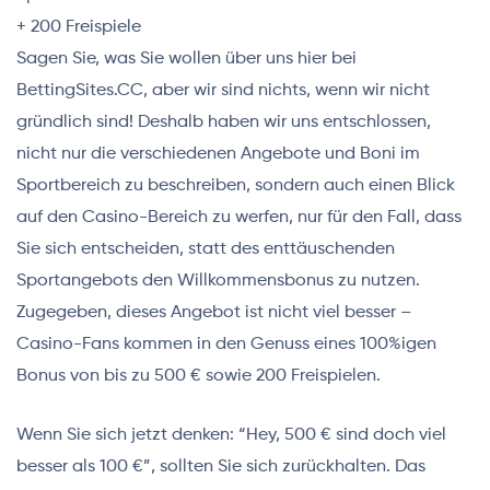
+ 200 Freispiele
Sagen Sie, was Sie wollen über uns hier bei
BettingSites.CC, aber wir sind nichts, wenn wir nicht
gründlich sind! Deshalb haben wir uns entschlossen,
nicht nur die verschiedenen Angebote und Boni im
Sportbereich zu beschreiben, sondern auch einen Blick
auf den Casino-Bereich zu werfen, nur für den Fall, dass
Sie sich entscheiden, statt des enttäuschenden
Sportangebots den Willkommensbonus zu nutzen.
Zugegeben, dieses Angebot ist nicht viel besser –
Casino-Fans kommen in den Genuss eines 100%igen
Bonus von bis zu 500 € sowie 200 Freispielen.
Wenn Sie sich jetzt denken: “Hey, 500 € sind doch viel
besser als 100 €”, sollten Sie sich zurückhalten. Das