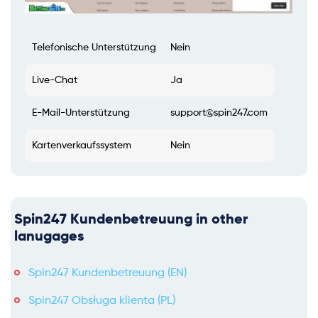
Telefonische Unterstützung
Nein
Live-Chat
Ja
E-Mail-Unterstützung
support@spin247.com
Kartenverkaufssystem
Nein
Spin247 Kundenbetreuung in other
lanugages
Spin247 Kundenbetreuung (EN)
Spin247 Obsługa klienta (PL)