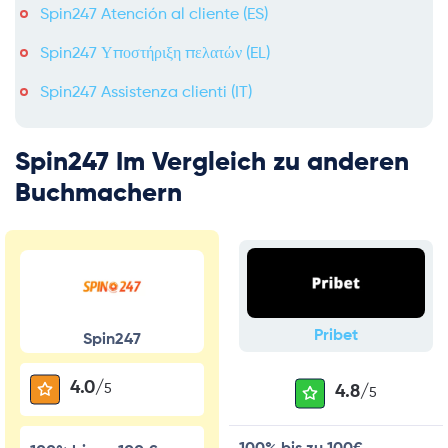
Spin247 Atención al cliente (ES)
Spin247 Υποστήριξη πελατών (EL)
Spin247 Assistenza clienti (IT)
Spin247 Im Vergleich zu anderen
Buchmachern
Pribet
Spin247
4.0/
5
4.8/
5