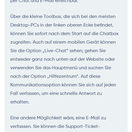
per Chat und E-Mail erreichbar.
Über die kleine Toolbox, die sich bei den meisten
Desktop-PCs in der linken oberen Ecke befindet,
können Sie sofort nach dem Start auf die Chatbox
zugreifen. Auch auf einem mobilen Gerät können
Sie die Option „Live-Chat“ sehen; gehen Sie
entweder ganz nach unten auf der Website oder
verwenden Sie das Hauptmenü und suchen Sie
nach der Option „Hilfezentrum“. Auf diese
Kommunikationsoption können Sie sich auf jeden
Fall verlassen, um eine schnelle Antwort zu
erhalten.
Eine andere Möglichkeit wäre, eine E-Mail zu
verfassen. Sie können die Support-Ticket-