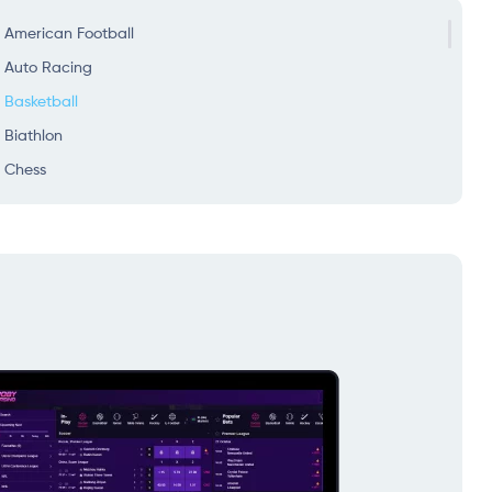
American Football
Auto Racing
Basketball
Biathlon
Chess
cross-country
Cycling
E-Sports
eFighting
eRocket League
Field hockey
Floorball
Formula E
Gaelic Hurling