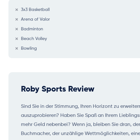
3x3 Basketball
Arena of Valor
Badminton
Beach Volley
Bowling
Counter-Strike GO
Curling
Darts
eBaseball
Roby Sports Review
eFootball
Sind Sie in der Stimmung, Ihren Horizont zu erweit
eShooter
auszuprobieren? Haben Sie Spaß an Ihrem Lieblings
FIFA
mehr Geld nebenbei? Wenn ja, bleiben Sie dran, den
Football
Buchmacher, der unzählige Wettmöglichkeiten, ein
Futsal