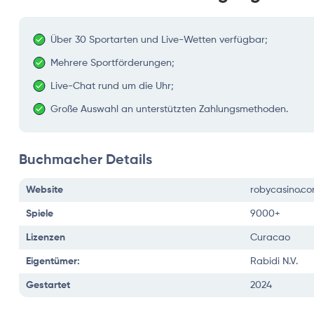
Über 30 Sportarten und Live-Wetten verfügbar;
Mehrere Sportförderungen;
Live-Chat rund um die Uhr;
Große Auswahl an unterstützten Zahlungsmethoden.
Buchmacher Details
Website
robycasino.c
Spiele
9000+
Lizenzen
Curacao
Eigentümer:
Rabidi N.V.
Gestartet
2024