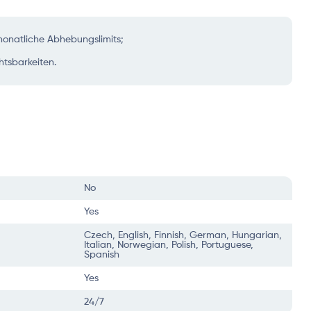
 monatliche Abhebungslimits;
tsbarkeiten.
No
Yes
Czech, English, Finnish, German, Hungarian,
Italian, Norwegian, Polish, Portuguese,
Spanish
Yes
24/7