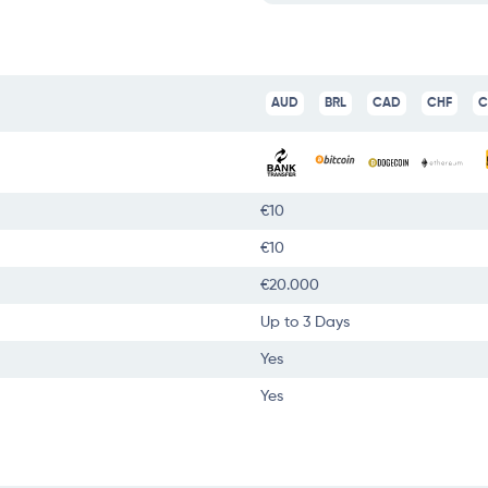
AUD
BRL
CAD
CHF
C
€10
€10
€20.000
Up to 3 Days
Yes
Yes