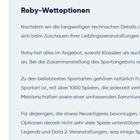
Volleyball
Roby-Wettoptionen
WWE
Nachdem wir die langweiligen technischen Details 
sich beim Zuschauen Ihrer Lieblingsveranstaltungen
Roby hat alles im Angebot, sowohl Klassiker als au
an. Bei der Zusammenstellung des Sportangebots vo
Zu den beliebtesten Sportarten gehören natürlich Fuß
Sportart ist, mit über 1000 Spielen, die jederzeit 
Meisterschaften sowie einer umfassenden Sammlung n
Für diejenigen, die etwas Neuartigeres bevorzugen,
Optionen derzeit nicht sehr viele Spiele unterstütze
Legends und Dota 2-Veranstaltungen, was einige S