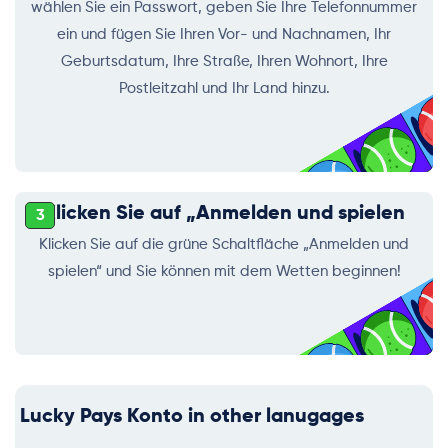
wählen Sie ein Passwort, geben Sie Ihre Telefonnummer
ein und fügen Sie Ihren Vor- und Nachnamen, Ihr
Geburtsdatum, Ihre Straße, Ihren Wohnort, Ihre
Postleitzahl und Ihr Land hinzu.
Klicken Sie auf „Anmelden und spielen
3
Klicken Sie auf die grüne Schaltfläche „Anmelden und
spielen“ und Sie können mit dem Wetten beginnen!
Lucky Pays Konto in other lanugages