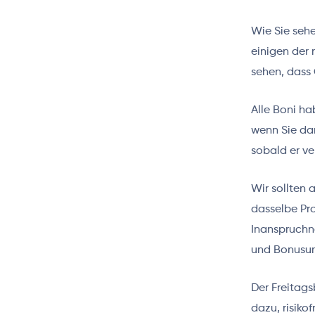
Wie Sie sehe
einigen der 
sehen, dass 
Alle Boni h
wenn Sie dar
sobald er ve
Wir sollten
dasselbe Pr
Inanspruchn
und Bonusu
Der Freitag
dazu, risiko