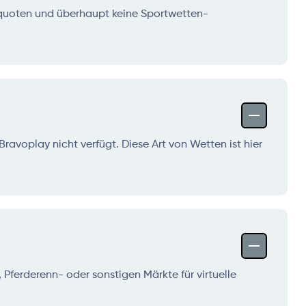
eitquoten und überhaupt keine Sportwetten-
voplay nicht verfügt. Diese Art von Wetten ist hier
, Pferderenn- oder sonstigen Märkte für virtuelle