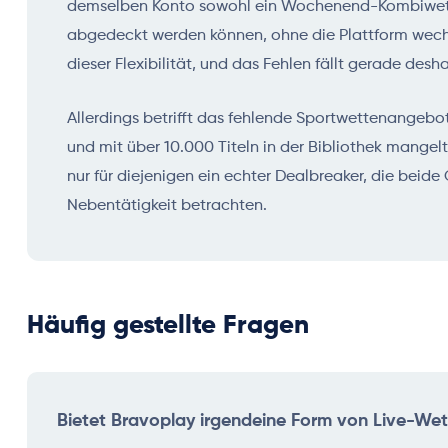
demselben Konto sowohl ein Wochenend-Kombiwette
abgedeckt werden können, ohne die Plattform wechs
dieser Flexibilität, und das Fehlen fällt gerade des
Allerdings betrifft das fehlende Sportwettenangebo
und mit über 10.000 Titeln in der Bibliothek mangelt 
nur für diejenigen ein echter Dealbreaker, die beide
Nebentätigkeit betrachten.
Häufig gestellte Fragen
Bietet Bravoplay irgendeine Form von Live-We