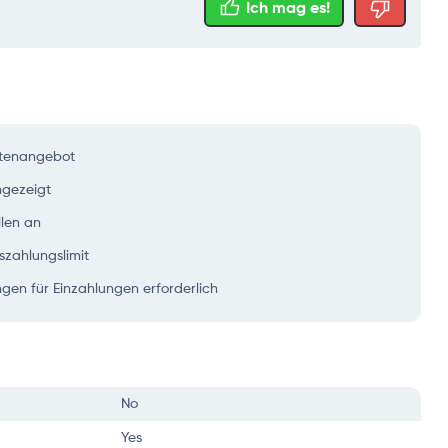
Ich mag es!
ttenangebot
ngezeigt
len an
szahlungslimit
en für Einzahlungen erforderlich
No
Yes