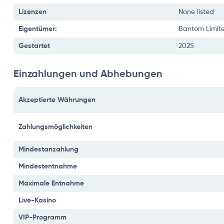
Lizenzen
None listed
Eigentümer:
Bantom Limit
Gestartet
2025
Einzahlungen und Abhebungen
Akzeptierte Währungen
Zahlungsmöglichkeiten
Mindestanzahlung
Mindestentnahme
Maximale Entnahme
Live-Kasino
VIP-Programm