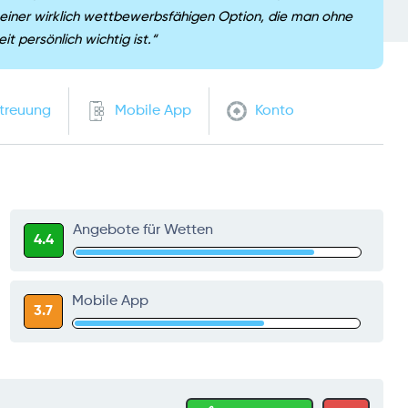
einer wirklich wettbewerbsfähigen Option, die man ohne
t persönlich wichtig ist.
treuung
Mobile App
Konto
Angebote für Wetten
4.4
Mobile App
3.7