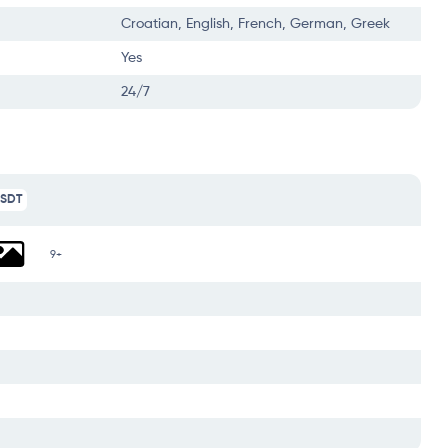
Croatian, English, French, German, Greek
Yes
24/7
SDT
9+