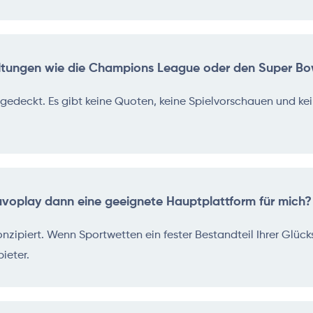
altungen wie die Champions League oder den Super Bo
gedeckt. Es gibt keine Quoten, keine Spielvorschauen und k
.
ravoplay dann eine geeignete Hauptplattform für mich?
konzipiert. Wenn Sportwetten ein fester Bestandteil Ihrer Glüc
ieter.