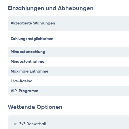
Einzahlungen und Abhebungen
Akzeptierte Währungen
Zahlungsmöglichkeiten
Mindestanzahlung
Mindestentnahme
Maximale Entnahme
Live-Kasino
VIP-Programm
Wettende Optionen
3x3 Basketball