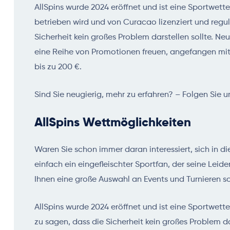
AllSpins wurde 2024 eröffnet und ist eine Sportwett
Lacrosse
betrieben wird und von Curacao lizenziert und reguli
MMA
Sicherheit kein großes Problem darstellen sollte. N
Motorcycle Racing
eine Reihe von Promotionen freuen, angefangen m
NBA 2K
bis zu 200 €.
Overwatch
Sind Sie neugierig, mehr zu erfahren? – Folgen Sie u
Politics
Rowing
AllSpins Wettmöglichkeiten
Snooker
Special Bets
Waren Sie schon immer daran interessiert, sich in 
Squash
einfach ein eingefleischter Sportfan, der seine Lei
Stock Car Racing
Ihnen eine große Auswahl an Events und Turnieren s
TV Shows and Movies
Volleyball
AllSpins wurde 2024 eröffnet und ist eine Sportwett
zu sagen, dass die Sicherheit kein großes Problem 
WWE