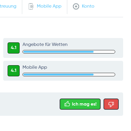
treuung
Mobile App
Konto
Angebote für Wetten
4.1
Mobile App
4.1
Ich mag es!