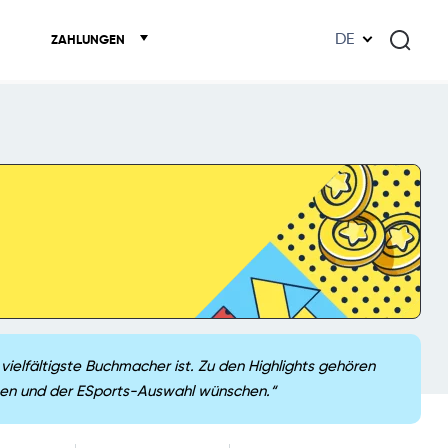
DE
ZAHLUNGEN
vielfältigste Buchmacher ist. Zu den Highlights gehören
rten und der ESports-Auswahl wünschen.