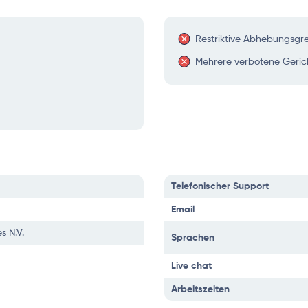
Restriktive Abhebungsgr
Mehrere verbotene Gerich
Telefonischer Support
Email
 N.V.
Sprachen
Live chat
Arbeitszeiten