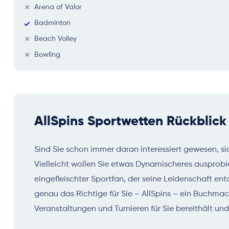
Arena of Valor
Badminton
Beach Volley
Bowling
Counter-Strike GO
Curling
Darts
eBaseball
AllSpins Sportwetten Rückblick
eFootball
Sind Sie schon immer daran interessiert gewesen, s
eShooter
Vielleicht wollen Sie etwas Dynamischeres ausprobie
FIFA
eingefleischter Sportfan, der seine Leidenschaft en
Football
genau das Richtige für Sie – AllSpins – ein Buchmach
Futsal
Veranstaltungen und Turnieren für Sie bereithält un
Golf
Horse racing