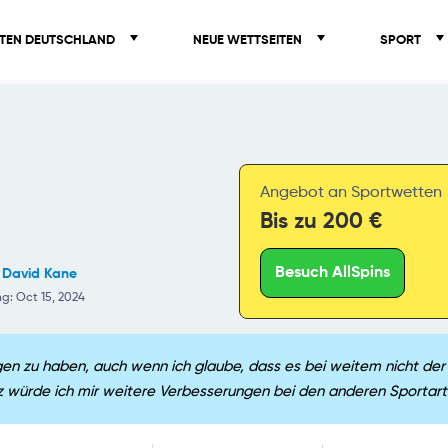
ITEN DEUTSCHLAND
NEUE WETTSEITEN
SPORT
Angebot an Sportwetten
Bis zu 200 €
Besuch AllSpins
David Kane
ng: Oct 15, 2024
en zu haben, auch wenn ich glaube, dass es bei weitem nicht der 
tz würde ich mir weitere Verbesserungen bei den anderen Sporta