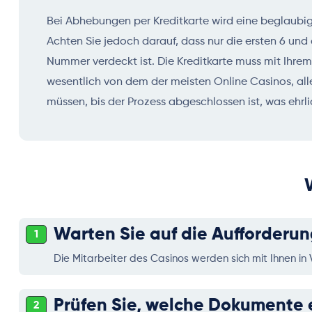
Bei Abhebungen per Kreditkarte wird eine beglaubigt
Achten Sie jedoch darauf, dass nur die ersten 6 und 
Nummer verdeckt ist. Die Kreditkarte muss mit Ihrem
wesentlich von dem der meisten Online Casinos, alle
müssen, bis der Prozess abgeschlossen ist, was ehrli
Warten Sie auf die Aufforderu
1
Die Mitarbeiter des Casinos werden sich mit Ihnen in
Prüfen Sie, welche Dokumente e
2