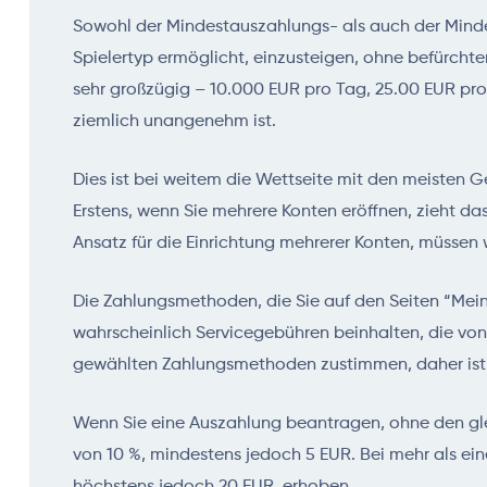
Sowohl der Mindestauszahlungs- als auch der Mindes
Spielertyp ermöglicht, einzusteigen, ohne befürchten
sehr großzügig – 10.000 EUR pro Tag, 25.00 EUR p
ziemlich unangenehm ist.
Dies ist bei weitem die Wettseite mit den meisten Ge
Erstens, wenn Sie mehrere Konten eröffnen, zieht da
Ansatz für die Einrichtung mehrerer Konten, müssen 
Die Zahlungsmethoden, die Sie auf den Seiten “Mein 
wahrscheinlich Servicegebühren beinhalten, die vo
gewählten Zahlungsmethoden zustimmen, daher ist 
Wenn Sie eine Auszahlung beantragen, ohne den gle
von 10 %, mindestens jedoch 5 EUR. Bei mehr als ei