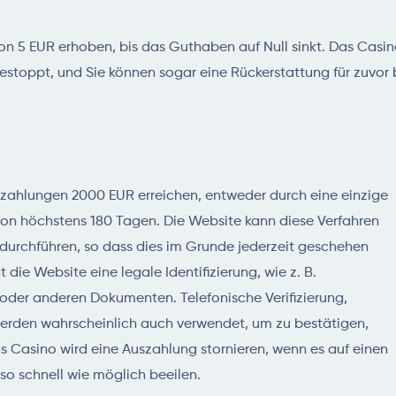
n 5 EUR erhoben, bis das Guthaben auf Null sinkt. Das Casino
estoppt, und Sie können sogar eine Rückerstattung für zuvor
Einzahlungen 2000 EUR erreichen, entweder durch eine einzige
von höchstens 180 Tagen. Die Website kann diese Verfahren
durchführen, so dass dies im Grunde jederzeit geschehen
ie Website eine legale Identifizierung, wie z. B.
oder anderen Dokumenten. Telefonische Verifizierung,
erden wahrscheinlich auch verwendet, um zu bestätigen,
as Casino wird eine Auszahlung stornieren, wenn es auf einen
 so schnell wie möglich beeilen.