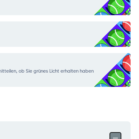
tteilen, ob Sie grünes Licht erhalten haben