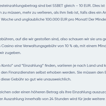
teinzahlungsbetrag sind bei 55BET gleich – 10 EUR. Dies ist 
 zu müssen, mehr zu verlieren, als ihm lieb ist, falls dies ei
ro Woche und unglaubliche 100.000 EUR pro Monat! Der Mind
bühren, auf die wir gestoßen sind, also schauen wir sie uns g
s Casino eine Verwaltungsgebühr von 10 % ab, mit einem Minde
wir zugeben.
Konto” und “Einzahlung” finden, variieren je nach Land und kö
n den Finanzdiensten selbst erhoben werden. Sie müssen den
diese Gebühr so gut wie unausweichlich.
ichen oder einen höheren Betrag als Ihre Einzahlung auszuz
ner Auszahlung innerhalb von 24 Stunden wird für jede weiter