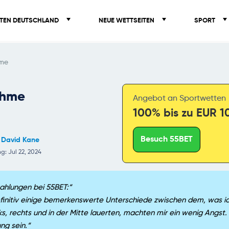
ITEN DEUTSCHLAND
NEUE WETTSEITEN
SPORT
me
ahme
Angebot an Sportwetten
100% bis zu EUR 10
Besuch 55BET
David Kane
g: Jul 22, 2024
zahlungen bei 55BET:
finitiv einige bemerkenswerte Unterschiede zwischen dem, was ic
nks, rechts und in der Mitte lauerten, machten mir ein wenig Ang
ng sein.