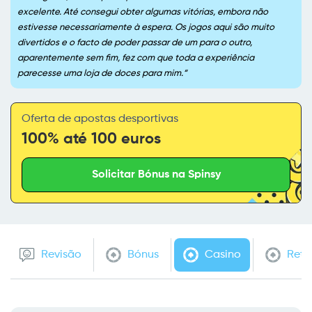
excelente. Até consegui obter algumas vitórias, embora não
estivesse necessariamente à espera. Os jogos aqui são muito
divertidos e o facto de poder passar de um para o outro,
aparentemente sem fim, fez com que toda a experiência
parecesse uma loja de doces para mim.
Oferta de apostas desportivas
100% até 100 euros
Solicitar Bónus na Spinsy
Revisão
Bónus
Casino
Reti