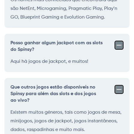
são NetEnt, Microgaming, Pragmatic Play, Play’n
GO, Blueprint Gaming e Evolution Gaming.
Posso ganhar algum jackpot com as slots
do Spinsy?
Aqui há jogos de jackpot, e muitos!
Que outros jogos estão disponíveis no
Spinsy para além das slots e dos jogos
ao vivo?
Existem muitos géneros, tais como jogos de mesa,
minijogos, jogos de jackpot, jogos instantâneos,
dados, raspadinhas e muito mais.