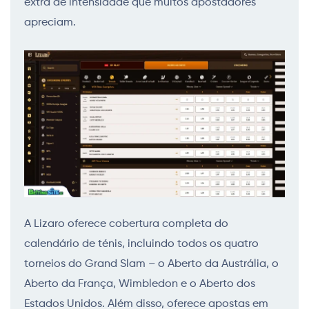
extra de intensidade que muitos apostadores
apreciam.
A Lizaro oferece cobertura completa do
calendário de ténis, incluindo todos os quatro
torneios do Grand Slam – o Aberto da Austrália, o
Aberto da França, Wimbledon e o Aberto dos
Estados Unidos. Além disso, oferece apostas em