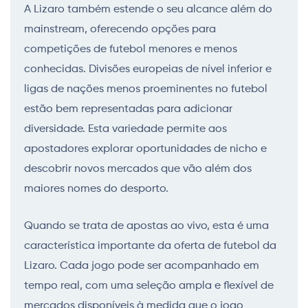
A Lizaro também estende o seu alcance além do
mainstream, oferecendo opções para
competições de futebol menores e menos
conhecidas. Divisões europeias de nível inferior e
ligas de nações menos proeminentes no futebol
estão bem representadas para adicionar
diversidade. Esta variedade permite aos
apostadores explorar oportunidades de nicho e
descobrir novos mercados que vão além dos
maiores nomes do desporto.
Quando se trata de apostas ao vivo, esta é uma
característica importante da oferta de futebol da
Lizaro. Cada jogo pode ser acompanhado em
tempo real, com uma seleção ampla e flexível de
mercados disponíveis à medida que o jogo