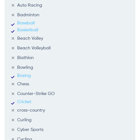
Auto Racing
Badminton
Baseball
Basketball
Beach Volley
Beach Volleyball
Biathlon
Bowling
Boxing
Chess
Counter-Strike GO
Cricket
cross-country
Curling
Cyber Sports
Cycling