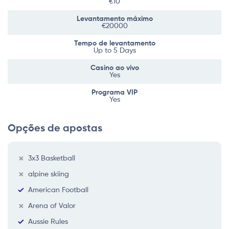
€10
Levantamento máximo
€20000
Tempo de levantamento
Up to 5 Days
Casino ao vivo
Yes
Programa VIP
Yes
Opções de apostas
3x3 Basketball
alpine skiing
American Football
Arena of Valor
Aussie Rules