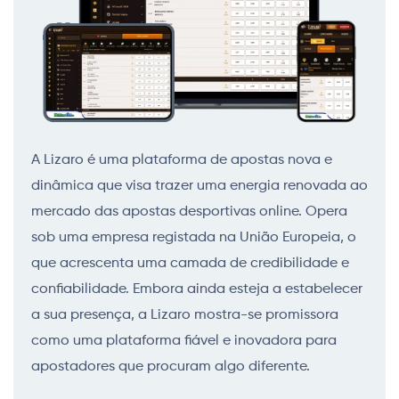
A Lizaro é uma plataforma de apostas nova e
dinâmica que visa trazer uma energia renovada ao
mercado das apostas desportivas online. Opera
sob uma empresa registada na União Europeia, o
que acrescenta uma camada de credibilidade e
confiabilidade. Embora ainda esteja a estabelecer
a sua presença, a Lizaro mostra-se promissora
como uma plataforma fiável e inovadora para
apostadores que procuram algo diferente.