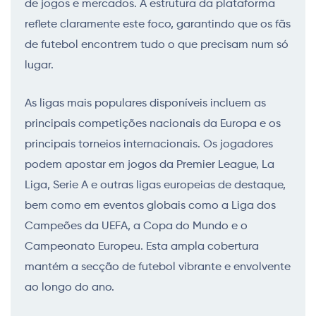
de jogos e mercados. A estrutura da plataforma
reflete claramente este foco, garantindo que os fãs
de futebol encontrem tudo o que precisam num só
lugar.
As ligas mais populares disponíveis incluem as
principais competições nacionais da Europa e os
principais torneios internacionais. Os jogadores
podem apostar em jogos da Premier League, La
Liga, Serie A e outras ligas europeias de destaque,
bem como em eventos globais como a Liga dos
Campeões da UEFA, a Copa do Mundo e o
Campeonato Europeu. Esta ampla cobertura
mantém a secção de futebol vibrante e envolvente
ao longo do ano.