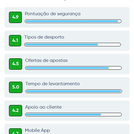
Pontuação de segurança
4.9
Tipos de desporto
4.1
Ofertas de apostas
4.5
Tempo de levantamento
5.0
Apoio ao cliente
4.2
Mobile App
4.7