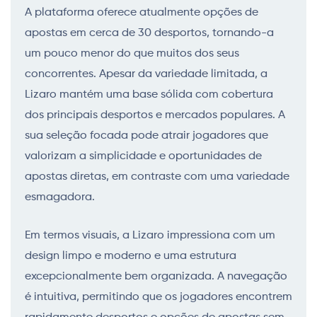
A plataforma oferece atualmente opções de
apostas em cerca de 30 desportos, tornando-a
um pouco menor do que muitos dos seus
concorrentes. Apesar da variedade limitada, a
Lizaro mantém uma base sólida com cobertura
dos principais desportos e mercados populares. A
sua seleção focada pode atrair jogadores que
valorizam a simplicidade e oportunidades de
apostas diretas, em contraste com uma variedade
esmagadora.
Em termos visuais, a Lizaro impressiona com um
design limpo e moderno e uma estrutura
excepcionalmente bem organizada. A navegação
é intuitiva, permitindo que os jogadores encontrem