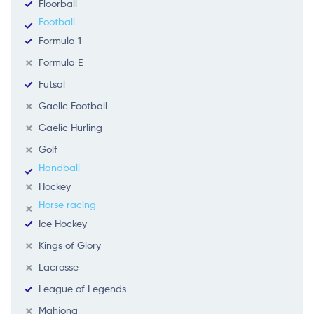
Floorball
Football
Formula 1
Formula E
Futsal
Gaelic Football
Gaelic Hurling
Golf
Handball
Hockey
Horse racing
Ice Hockey
Kings of Glory
Lacrosse
League of Legends
Mahjong