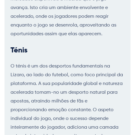
avança. Isto cria um ambiente envolvente e
acelerado, onde os jogadores podem reagir
enquanto o jogo se desenrola, aproveitando as
oportunidades assim que elas aparecem.
Ténis
O ténis é um dos desportos fundamentais na
Lizaro, ao lado do futebol, como foco principal da
plataforma. A sua popularidade global e natureza
acelerada tornam-no um desporto natural para
apostas, atraindo milhões de fãs e
proporcionando emoção constante. O aspeto
individual do jogo, onde o sucesso depende
inteiramente do jogador, adiciona uma camada