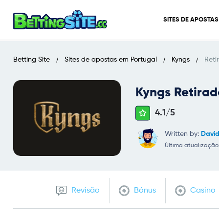
SITES DE APOSTA
Betting Site
Sites de apostas em Portugal
Kyngs
Reti
Kyngs Retirad
4.1/
5
Written by:
Davi
Última atualização:
Revisão
Bónus
Casino