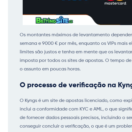
Os montantes máximos de levantamento dependerão 
semana e 9000 € por mês, enquanto os VIPs mais el
limites são justos e tenha em mente que os leva
imposta por todos os sites de apostas. O tempo d
o assunto em poucas horas.
O processo de verificação na Kyn
O Kyngs é um site de apostas licenciado, como expli
inclui a conformidade com KYC e AML, o que signific
de fornecer dados pessoais precisos, incluindo o 
conseguir concluir a verificação, o que é um problem