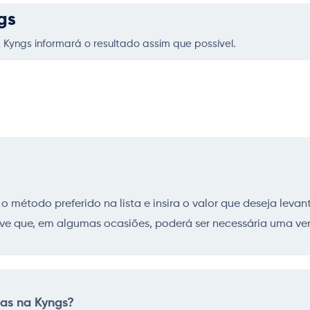
gs
 Kyngs informará o resultado assim que possível.
o método preferido na lista e insira o valor que deseja leva
rve que, em algumas ocasiões, poderá ser necessária uma ver
as na Kyngs?