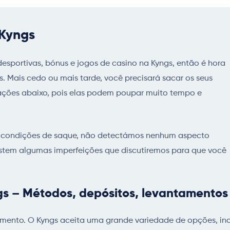
 Kyngs
esportivas, bónus e jogos de casino na Kyngs, então é hora
. Mais cedo ou mais tarde, você precisará sacar os seus
ormações abaixo, pois elas podem poupar muito tempo e
s condições de saque, não detectámos nenhum aspecto
istem algumas imperfeições que discutiremos para que você
.
s – Métodos, depósitos, levantamentos
amento. O Kyngs aceita uma grande variedade de opções, incl