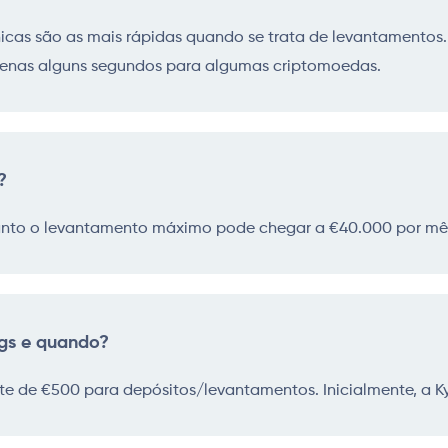
nicas são as mais rápidas quando se trata de levantamento
apenas alguns segundos para algumas criptomoedas.
?
anto o levantamento máximo pode chegar a €40.000 por mê
ngs e quando?
te de €500 para depósitos/levantamentos. Inicialmente, a Kyng