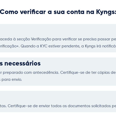
Como verificar a sua conta na Kyngs
aceda à secção Verificação para verificar se precisa passar pe
ficação». Quando a KYC estiver pendente, a Kyngs irá notific
s necessários
star preparado com antecedência. Certifique-se de ter cópias
 para envio.
stas. Certifique-se de enviar todos os documentos solicitados p