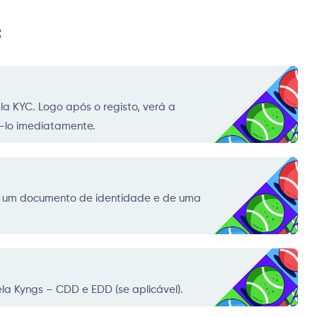
:
la KYC. Logo após o registo, verá a
á-lo imediatamente.
 de um documento de identidade e de uma
ela Kyngs – CDD e EDD (se aplicável).