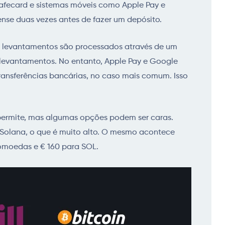
safecard e sistemas móveis como Apple Pay e
nse duas vezes antes de fazer um depósito.
s e levantamentos são processados através de um
 e levantamentos. No entanto, Apple Pay e Google
ansferências bancárias, no caso mais comum. Isso
a permite, mas algumas opções podem ser caras.
 Solana, o que é muito alto. O mesmo acontece
tomoedas e € 160 para SOL.