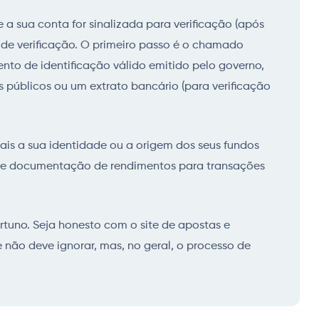
a sua conta for sinalizada para verificação (após
 de verificação. O primeiro passo é o chamado
to de identificação válido emitido pelo governo,
 públicos ou um extrato bancário (para verificação
ais a sua identidade ou a origem dos seus fundos
to de documentação de rendimentos para transações
rtuno. Seja honesto com o site de apostas e
não deve ignorar, mas, no geral, o processo de