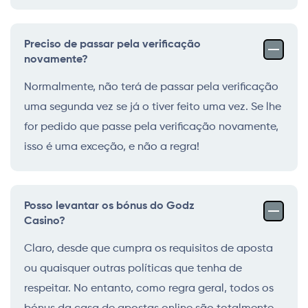
Preciso de passar pela verificação
novamente?
Normalmente, não terá de passar pela verificação
uma segunda vez se já o tiver feito uma vez. Se lhe
for pedido que passe pela verificação novamente,
isso é uma exceção, e não a regra!
Posso levantar os bónus do Godz
Casino?
Claro, desde que cumpra os requisitos de aposta
ou quaisquer outras políticas que tenha de
respeitar. No entanto, como regra geral, todos os