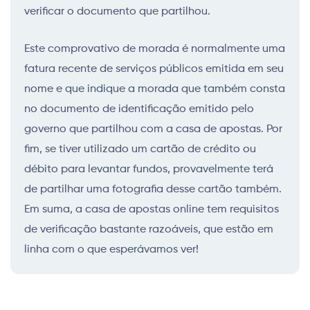
verificar o documento que partilhou.
Este comprovativo de morada é normalmente uma
fatura recente de serviços públicos emitida em seu
nome e que indique a morada que também consta
no documento de identificação emitido pelo
governo que partilhou com a casa de apostas. Por
fim, se tiver utilizado um cartão de crédito ou
débito para levantar fundos, provavelmente terá
de partilhar uma fotografia desse cartão também.
Em suma, a casa de apostas online tem requisitos
de verificação bastante razoáveis, que estão em
linha com o que esperávamos ver!