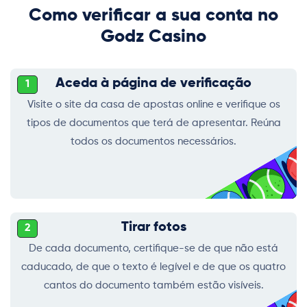
Como verificar a sua conta no
Godz Casino
Aceda à página de verificação
1
Visite o site da casa de apostas online e verifique os
tipos de documentos que terá de apresentar. Reúna
todos os documentos necessários.
Tirar fotos
2
De cada documento, certifique-se de que não está
caducado, de que o texto é legível e de que os quatro
cantos do documento também estão visíveis.