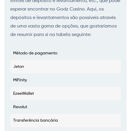
limites de depósito e levantamento, etc., que pode
esperar encontrar no Godz Casino. Aqui, os
depósitos e levantamentos são possíveis através
de uma vasta gama de opções, que gostaríamos
de resumir para si na tabela seguinte:
Método de pagamento
Jeton
MiFinity
EzeeWallet
Revolut
Transferência bancária