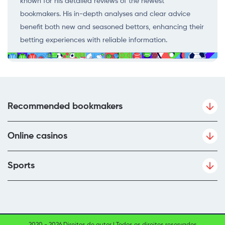
known for his detailed reviews of the newest
bookmakers. His in-depth analyses and clear advice
benefit both new and seasoned bettors, enhancing their
betting experiences with reliable information.
Recommended bookmakers
Online casinos
Sports
2020 - 2026 Direitos de autor | Todos os direitos reservados