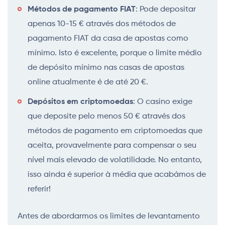
Métodos de pagamento FIAT
: Pode depositar
apenas 10-15 € através dos métodos de
pagamento FIAT da casa de apostas como
mínimo. Isto é excelente, porque o limite médio
de depósito mínimo nas casas de apostas
online atualmente é de até 20 €.
Depósitos em criptomoedas
: O casino exige
que deposite pelo menos 50 € através dos
métodos de pagamento em criptomoedas que
aceita, provavelmente para compensar o seu
nível mais elevado de volatilidade. No entanto,
isso ainda é superior à média que acabámos de
referir!
Antes de abordarmos os limites de levantamento