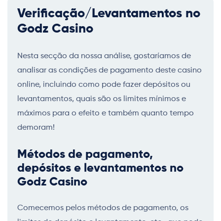
Verificação/Levantamentos no
Godz Casino
Nesta secção da nossa análise, gostaríamos de
analisar as condições de pagamento deste casino
online, incluindo como pode fazer depósitos ou
levantamentos, quais são os limites mínimos e
máximos para o efeito e também quanto tempo
demoram!
Métodos de pagamento,
depósitos e levantamentos no
Godz Casino
Comecemos pelos métodos de pagamento, os