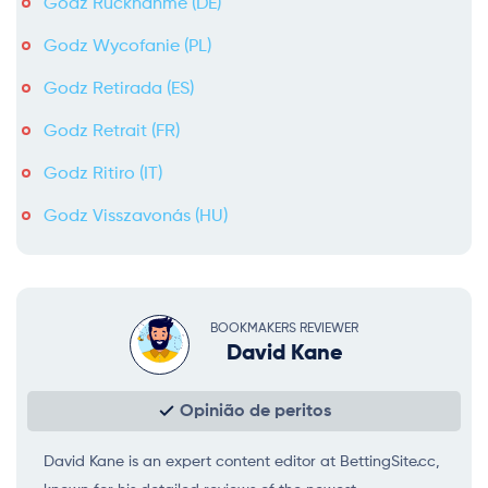
Godz Rücknahme (DE)
Godz Wycofanie (PL)
Godz Retirada (ES)
Godz Retrait (FR)
Godz Ritiro (IT)
Godz Visszavonás (HU)
BOOKMAKERS REVIEWER
David Kane
Opinião de peritos
David Kane is an expert content editor at BettingSite.cc,