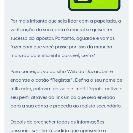
Por mais irritante que seja lidar com a papelada, a
verificação da sua conta é crucial se quiser ter
sucesso ao apostar. Portanto, aguarde e vamos
fazer com que você passe por isso da maneira
mais rápida e eficiente possível, certo?
Para começar, vá ao sítio Web da Dazardbet e
encontre o botão “Registar”. Defina o seu nome de
utilizador, palavra-passe e e-mail. Depois, active o
seu perfil através do link único que será enviado
para a sua conta e proceda ao registo secundário.
Depois de preencher todas as informações
pessoais, ser-lhe-á pedido que apresente o