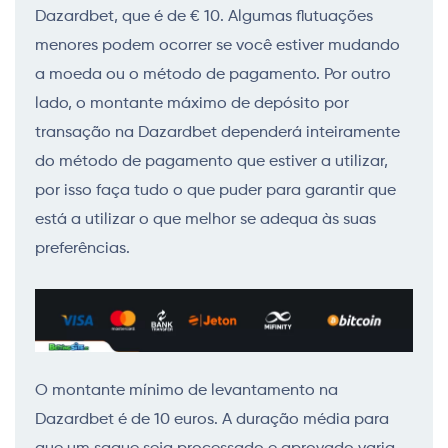
Dazardbet, que é de € 10. Algumas flutuações
menores podem ocorrer se você estiver mudando
a moeda ou o método de pagamento. Por outro
lado, o montante máximo de depósito por
transação na Dazardbet dependerá inteiramente
do método de pagamento que estiver a utilizar,
por isso faça tudo o que puder para garantir que
está a utilizar o que melhor se adequa às suas
preferências.
O montante mínimo de levantamento na
Dazardbet é de 10 euros. A duração média para