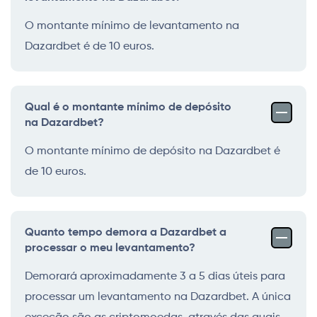
O montante mínimo de levantamento na
Dazardbet é de 10 euros.
Qual é o montante mínimo de depósito
na Dazardbet?
O montante mínimo de depósito na Dazardbet é
de 10 euros.
Quanto tempo demora a Dazardbet a
processar o meu levantamento?
Demorará aproximadamente 3 a 5 dias úteis para
processar um levantamento na Dazardbet. A única