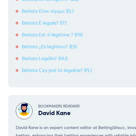
Betista Είναι νόμιμο; (EL)
Betista È legale? (IT)
Betista Est-il légitime ? (FR)
Betista ¿Es legítimo? (ES)
Betista Legális? (HU)
Betista Czy jest to legalne? (PL)
BOOKMAKERS REVIEWER
David Kane
David Kane is an expert content editor at BettingSite.cc, k
bettors, enhancing their betting experiences with reliable inf