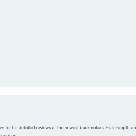
nown for his detailed reviews of the newest bookmakers. His in-depth
ormation.