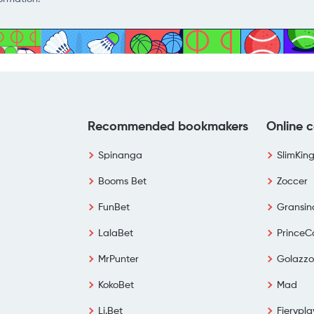
Recommended bookmakers
Online c
Spinanga
SlimKin
Booms Bet
Zoccer
FunBet
Gransin
LalaBet
PrinceC
MrPunter
Golazzo
KokoBet
Mad
Li.Bet
Fierypla