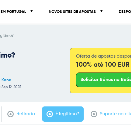
S EM PORTUGAL
NOVOS SITES DE APOSTAS
DESP
egítimo?
timo?
Oferta de apostas despor
100% até 100 EUR
Solicitar Bónus na Beti
d Kane
 Sep 12, 2025
Retirada
É legítimo?
Suporte ao cli