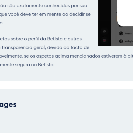
 não são exatamente conhecidos por sua
que você deve ter em mente ao decidir se
o.
as sobre o perfil da Betista e outros
 transparência geral, devido ao facto de
vavelmente, se os aspetos acima mencionados estiverem à alt
mente segura na Betista.
gages