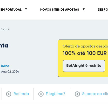
S EM PORTUGAL
NOVOS SITES DE APOSTAS
DESP
Conta
nta
Oferta de apostas despor
100% até 100 EUR
BetAlright é restrito
d Kane
: Aug 02, 2024
Retirada
É legítimo?
Suporte ao cli