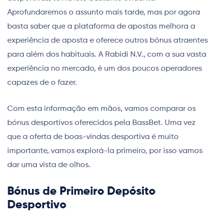
Aprofundaremos o assunto mais tarde, mas por agora
basta saber que a plataforma de apostas melhora a
experiência de aposta e oferece outros bónus atraentes
para além dos habituais. A Rabidi N.V., com a sua vasta
experiência no mercado, é um dos poucos operadores
capazes de o fazer.
Com esta informação em mãos, vamos comparar os
bónus desportivos oferecidos pela BassBet. Uma vez
que a oferta de boas-vindas desportiva é muito
importante, vamos explorá-la primeiro, por isso vamos
dar uma vista de olhos.
Bónus de Primeiro Depósito
Desportivo