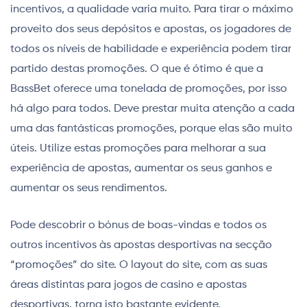
incentivos, a qualidade varia muito. Para tirar o máximo
proveito dos seus depósitos e apostas, os jogadores de
todos os níveis de habilidade e experiência podem tirar
partido destas promoções. O que é ótimo é que a
BassBet oferece uma tonelada de promoções, por isso
há algo para todos. Deve prestar muita atenção a cada
uma das fantásticas promoções, porque elas são muito
úteis. Utilize estas promoções para melhorar a sua
experiência de apostas, aumentar os seus ganhos e
aumentar os seus rendimentos.
Pode descobrir o bónus de boas-vindas e todos os
outros incentivos às apostas desportivas na secção
“promoções” do site. O layout do site, com as suas
áreas distintas para jogos de casino e apostas
desportivas, torna isto bastante evidente.