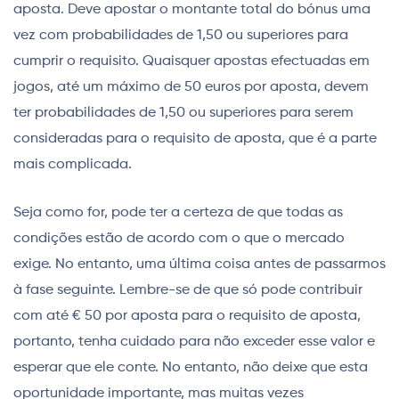
aposta. Deve apostar o montante total do bónus uma
vez com probabilidades de 1,50 ou superiores para
cumprir o requisito. Quaisquer apostas efectuadas em
jogos, até um máximo de 50 euros por aposta, devem
ter probabilidades de 1,50 ou superiores para serem
consideradas para o requisito de aposta, que é a parte
mais complicada.
Seja como for, pode ter a certeza de que todas as
condições estão de acordo com o que o mercado
exige. No entanto, uma última coisa antes de passarmos
à fase seguinte. Lembre-se de que só pode contribuir
com até € 50 por aposta para o requisito de aposta,
portanto, tenha cuidado para não exceder esse valor e
esperar que ele conte. No entanto, não deixe que esta
oportunidade importante, mas muitas vezes