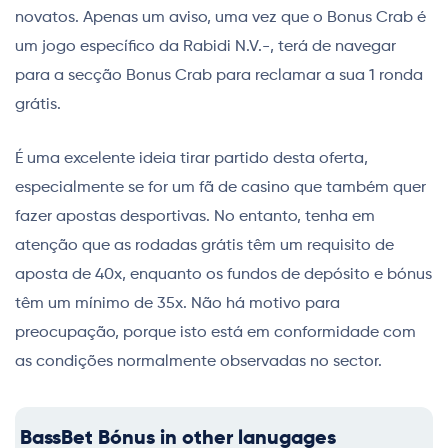
novatos. Apenas um aviso, uma vez que o Bonus Crab é
um jogo específico da Rabidi N.V.-, terá de navegar
para a secção Bonus Crab para reclamar a sua 1 ronda
grátis.
É uma excelente ideia tirar partido desta oferta,
especialmente se for um fã de casino que também quer
fazer apostas desportivas. No entanto, tenha em
atenção que as rodadas grátis têm um requisito de
aposta de 40x, enquanto os fundos de depósito e bónus
têm um mínimo de 35x. Não há motivo para
preocupação, porque isto está em conformidade com
as condições normalmente observadas no sector.
BassBet Bónus in other lanugages