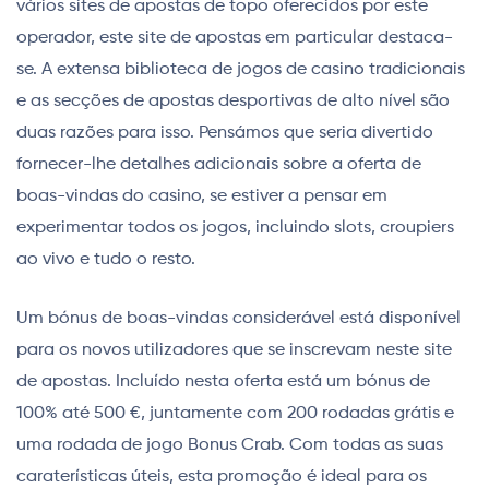
vários sites de apostas de topo oferecidos por este
operador, este site de apostas em particular destaca-
se. A extensa biblioteca de jogos de casino tradicionais
e as secções de apostas desportivas de alto nível são
duas razões para isso. Pensámos que seria divertido
fornecer-lhe detalhes adicionais sobre a oferta de
boas-vindas do casino, se estiver a pensar em
experimentar todos os jogos, incluindo slots, croupiers
ao vivo e tudo o resto.
Um bónus de boas-vindas considerável está disponível
para os novos utilizadores que se inscrevam neste site
de apostas. Incluído nesta oferta está um bónus de
100% até 500 €, juntamente com 200 rodadas grátis e
uma rodada de jogo Bonus Crab. Com todas as suas
caraterísticas úteis, esta promoção é ideal para os