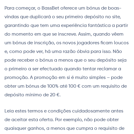
Para começar, o BassBet oferece um bónus de boas-
vindas que duplicará o seu primeiro depósito no site,
garantindo que tem uma experiência fantástica a partir
do momento em que se inscreve. Assim, quando vêem
um bónus de inscrição, os novos jogadores ficam loucos
e, como pode ver, há uma razão óbvia para isso. Não
pode receber o bónus a menos que o seu depósito seja
o primeiro a ser efectuado quando tentar reclamar a
promoção. A promoção em si é muito simples – pode
obter um bónus de 100% até 100 € com um requisito de
depósito mínimo de 20 €.
Leia estes termos e condições cuidadosamente antes
de aceitar esta oferta. Por exemplo, não pode obter
quaisquer ganhos, a menos que cumpra o requisito de