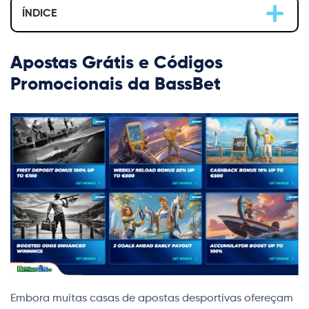
ÍNDICE
Apostas Grátis e Códigos
Promocionais da BassBet
Embora muitas casas de apostas desportivas ofereçam