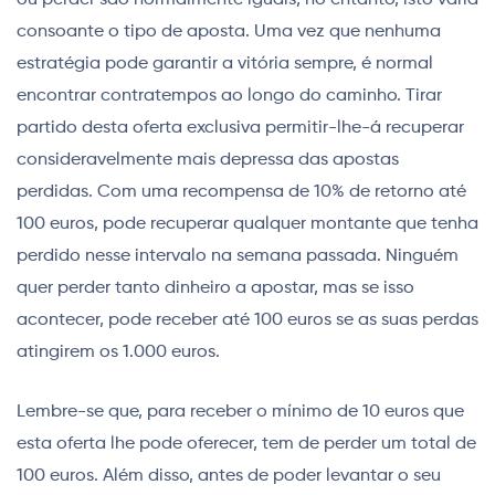
consoante o tipo de aposta. Uma vez que nenhuma
estratégia pode garantir a vitória sempre, é normal
encontrar contratempos ao longo do caminho. Tirar
partido desta oferta exclusiva permitir-lhe-á recuperar
consideravelmente mais depressa das apostas
perdidas. Com uma recompensa de 10% de retorno até
100 euros, pode recuperar qualquer montante que tenha
perdido nesse intervalo na semana passada. Ninguém
quer perder tanto dinheiro a apostar, mas se isso
acontecer, pode receber até 100 euros se as suas perdas
atingirem os 1.000 euros.
Lembre-se que, para receber o mínimo de 10 euros que
esta oferta lhe pode oferecer, tem de perder um total de
100 euros. Além disso, antes de poder levantar o seu