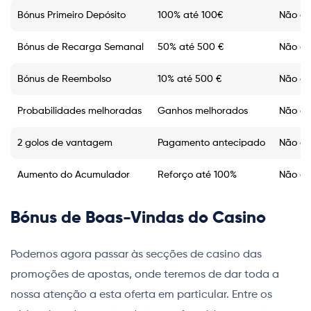
Bónus Primeiro Depósito
100% até 100€
Não é 
Bónus de Recarga Semanal
50% até 500 €
Não é 
Bónus de Reembolso
10% até 500 €
Não é 
Probabilidades melhoradas
Ganhos melhorados
Não é 
2 golos de vantagem
Pagamento antecipado
Não é 
Aumento do Acumulador
Reforço até 100%
Não é 
Bónus de Boas-Vindas do Casino
Podemos agora passar às secções de casino das
promoções de apostas, onde teremos de dar toda a
nossa atenção a esta oferta em particular. Entre os