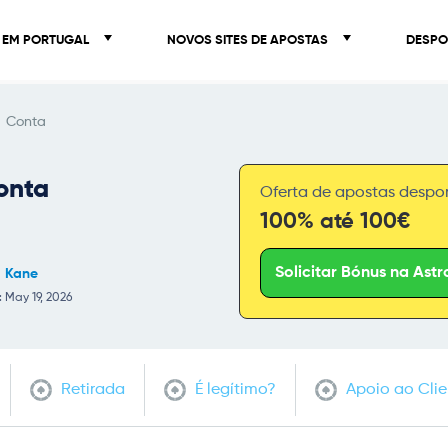
S EM PORTUGAL
NOVOS SITES DE APOSTAS
DESP
Conta
onta
Oferta de apostas despor
100% até 100€
Solicitar Bónus na Ast
d Kane
 May 19, 2026
Retirada
É legítimo?
Apoio ao Clie