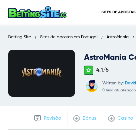
SITES DE APOSTA
Betting Site
Sites de apostas em Portugal
AstroMania
AstroMania C
4.1/
5
Written by:
Davi
Última atualização:
Revisão
Bónus
Casino