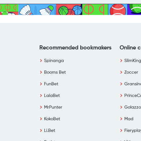
Recommended bookmakers
Online c
Spinanga
SlimKin
Booms Bet
Zoccer
FunBet
Gransin
LalaBet
PrinceC
MrPunter
Golazzo
KokoBet
Mad
Li.Bet
Fierypla