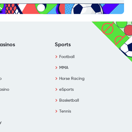
asinos
Sports
g
Football
MMA
o
Horse Racing
asino
eSports
Basketball
Tennis
y