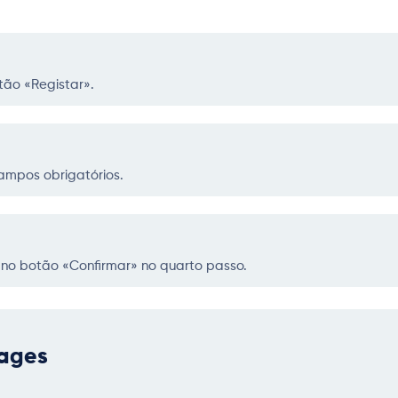
otão «Registar».
campos obrigatórios.
e no botão «Confirmar» no quarto passo.
gages