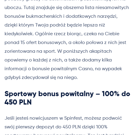
uboczu. Tutaj znajduje się obszerna lista niesamowitych
bonusów bukmacherskich i dodatkowych narzędzi,
dzięki którym Twoja podróż będzie lepsza niż
kiedykolwiek. Ogólnie rzecz biorąc, czeka na Ciebie
ponad 15 ofert bonusowych, a około połowa z nich jest
zorientowana na sport. W poniższych akapitach
opowiemy o każdej z nich, a także dodamy kilka
informacji o bonusie powitalnym Casno, na wypadek
gdybyś zdecydował się na niego.
Sportowy bonus powitalny – 100% do
450 PLN
Jeśli jesteś nowicjuszem w Spinfest, możesz podwoić
swój pierwszy depozyt do 450 PLN dzięki 100%