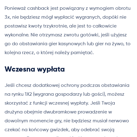
Ponieważ cashback jest powiązany z wymogiem obrotu
3x, nie będziesz mógł wypłacić wygranych, dopóki nie
postawisz kwoty trzykrotnie, ale jest to całkowicie
wykonalne. Nie otrzymasz zwrotu gotówki, jeśli użyjesz
go do obstawiania gier kasynowych lub gier na żywo, to
kolejna rzecz, o której należy pamiętać.
Wczesna wypłata
Jeśli chcesz dodatkowej ochrony podczas obstawiania
na rynku 1X2 (wygrana gospodarzy lub gości), możesz
skorzystać z funkcji wczesnej wypłaty. Jeśli Twoja
drużyna obejmie dwubramkowe prowadzenie w
dowolnym momencie gry, nie będziesz musiał nerwowo
czekać na końcowy gwizdek, aby odebrać swoją