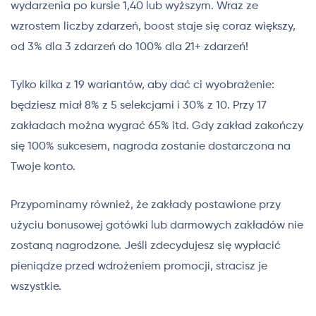
wydarzenia po kursie 1,40 lub wyższym. Wraz ze
wzrostem liczby zdarzeń, boost staje się coraz większy,
od 3% dla 3 zdarzeń do 100% dla 21+ zdarzeń!
Tylko kilka z 19 wariantów, aby dać ci wyobrażenie:
będziesz miał 8% z 5 selekcjami i 30% z 10. Przy 17
zakładach można wygrać 65% itd. Gdy zakład zakończy
się 100% sukcesem, nagroda zostanie dostarczona na
Twoje konto.
Przypominamy również, że zakłady postawione przy
użyciu bonusowej gotówki lub darmowych zakładów nie
zostaną nagrodzone. Jeśli zdecydujesz się wypłacić
pieniądze przed wdrożeniem promocji, stracisz je
wszystkie.