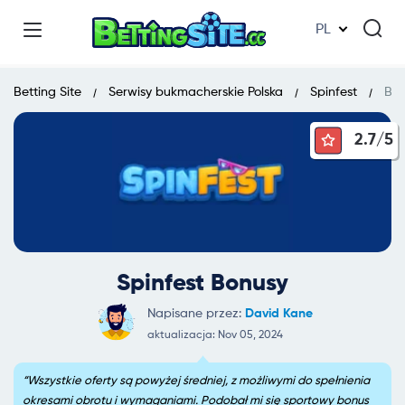
PL
Betting Site
Serwisy bukmacherskie Polska
Spinfest
Bon
2.7/
5
Spinfest Bonusy
Napisane przez:
David Kane
aktualizacja: Nov 05, 2024
Wszystkie oferty są powyżej średniej, z możliwymi do spełnienia
okresami obrotu i wymaganiami. Podobał mi się sportowy bonus