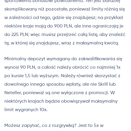
sportowemu bonusowi powitalnemu. Ten jest bardziej
skomplikowany niż pozostałe, ponieważ limity różnią się
w zależności od tego, gdzie się znajdujesz; na przykład
niektóre kraje mają do 900 PLN, ale inne ograniczają je
do 225 PLN; więc musisz przejrzeć całą listę, aby znaleźć
tę, w której się znajdujesz, wraz z maksymalną kwotą.
Minimalny depozyt wymagany do zakwalifikowania się
wynosi 90 PLN, a całość należy obrócić co najmniej 1x
po kursie 1,5 lub wyższym. Należy również skorzystać z
dowolnego innego sposobu wpłaty, ale nie Skrill lub
Neteller, ponieważ są one wyłączone z promocji. W
niektórych krajach będzie obowiązywał maksymalny
limit wygranych 10x.
Możesz zapytać, co z rozgrywką? Jest to 5x w