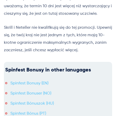
uważamy, że termin 10 dni jest więcej niż wystarczający i
cieszymy się, że jest on tutaj stosowany uczciwie.
Skrill i Neteller nie kwalifikują się do tej promocji. Upewnij
się, że twój kraj nie jest jednym z tych, które mają 10-
krotne ograniczenie maksymalnych wygranych, zanim
zaczniesz, jeśli chcesz wypłacić więcej.
Spinfest Bonusy in other lanugages
Spinfest Bonusy (EN)
Spinfest Bonuser (NO)
Spinfest Bónuszok (HU)
Spinfest Bónus (PT)