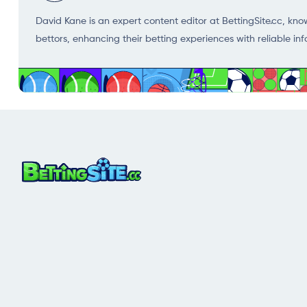
David Kane is an expert content editor at BettingSite.cc, k
bettors, enhancing their betting experiences with reliable inf