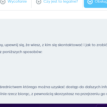
Wycofanie
Czy jest to legalne?
Obsług
y, upewnij się, że wiesz, z kim się skontaktować i jak to zrob
n z poniższych sposobów:
średnictwem którego można uzyskać dostęp do dalszych inf
gólnie rzecz biorąc, z pewnością skorzystasz na przejrzeniu