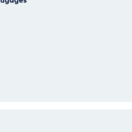
anugages