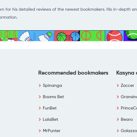
nown for his detailed reviews of the newest bookmakers. His in-depth
ormation.
Recommended bookmakers
Kasyna 
Spinanga
Zoccer
Booms Bet
Gransin
FunBet
PrinceC
LalaBet
Bearo
MrPunter
Golazzo