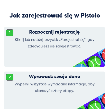
Jak zarejestrować się w Pistolo
Rozpocznij rejestrację
1
Kliknij lub naciśnij przycisk „Zarejestruj się”, gdy
zdecydujesz się zarejestrować.
Wprowadź swoje dane
2
Wypełnij wszystkie wymagane informacje, aby
ukończyć cztery etapy.