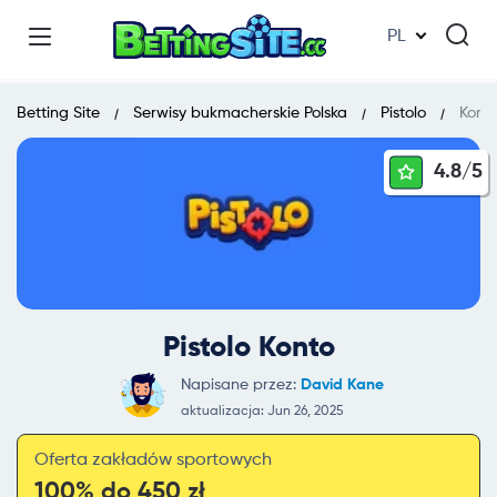
PL
Betting Site
Serwisy bukmacherskie Polska
Pistolo
Kont
4.8/
5
Pistolo Konto
Napisane przez:
David Kane
aktualizacja: Jun 26, 2025
Oferta zakładów sportowych
100% do 450 zł