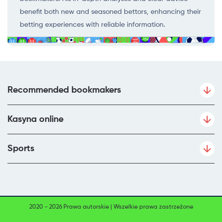
benefit both new and seasoned bettors, enhancing their
betting experiences with reliable information.
Recommended bookmakers
Kasyna online
Sports
2020 - 2026 Prawa autorskie | Wszelkie prawa zastrzeżone