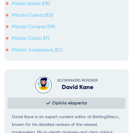
Pistolo Konto (DE)
Pistolo Cuenta (ES)
Pistolo Compte (FR)
Pistolo Conto (IT)
Pistolo Λογαριασμός (EL)
BOOKMAKERS REVIEWER
David Kane
Opinia eksperta
David Kane is an expert content editor at BettingSite.cc,
known for his detailed reviews of the newest
bookmakers. His in-depth analyses and clear advice