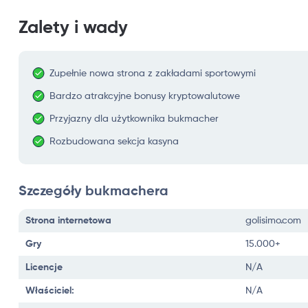
Zalety i wady
Zupełnie nowa strona z zakładami sportowymi
Bardzo atrakcyjne bonusy kryptowalutowe
Przyjazny dla użytkownika bukmacher
Rozbudowana sekcja kasyna
Szczegóły bukmachera
Strona internetowa
golisimo.com
Gry
15.000+
Licencje
N/A
Właściciel:
N/A