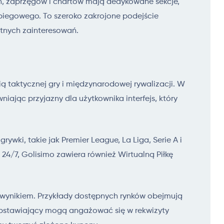
ch, zaprzęgów i chartów mają dedykowane sekcje,
 biegowego. To szeroko zakrojone podejście
etnych zainteresowań.
ą taktycznej gry i międzynarodowej rywalizacji. W
niając przyjazny dla użytkownika interfejs, który
ywki, takie jak Premier League, La Liga, Serie A i
 24/7, Golisimo zawiera również Wirtualną Piłkę
wynikiem. Przykłady dostępnych rynków obejmują
o obstawiający mogą angażować się w rekwizyty