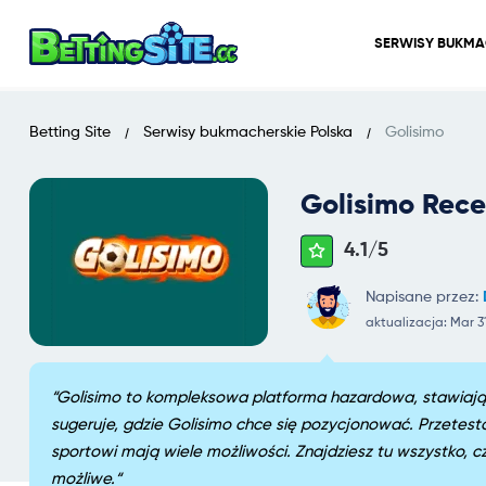
SERWISY BUKMA
Betting Site
Serwisy bukmacherskie Polska
Golisimo
Golisimo Rece
4.1/
5
Napisane przez:
aktualizacja: Mar 3
Golisimo to kompleksowa platforma hazardowa, stawiaj
sugeruje, gdzie Golisimo chce się pozycjonować. Przete
sportowi mają wiele możliwości. Znajdziesz tu wszystko, c
możliwe.