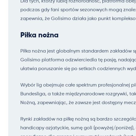
Dla tych, którzy lubią różnorodność, platforma ob
podczas gdy fani sportów sezonowych mogą znaleźć 
zapewnia, że Golisimo działa jako punkt kompleksow
Piłka nożna
Piłka nożna jest globalnym standardem zakładów sp
Golisimo platforma odzwierciedla tę pasję, nadając p
ułatwia poruszanie się po setkach codziennych wyd
Wybór lig obejmuje całe spektrum profesjonalnej pił
Bundesliga, a także międzynarodowe rozgrywki, takie
Nożną, zapewniając, że zawsze jest dostępny mecz
Rynki zakładów na piłkę nożną są bardzo szczegó
handicapy azjatyckie, sumę goli (powyżej/poniżej)