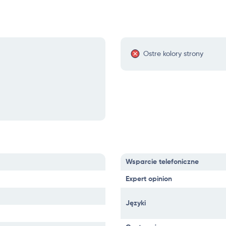
Ostre kolory strony
Wsparcie telefoniczne
Expert opinion
Języki