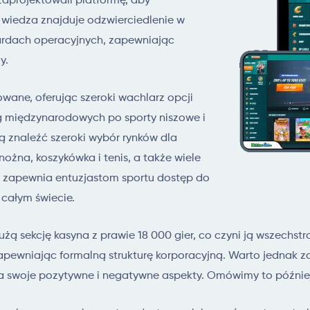
zaprojektowali platformę, aby
Formula 1
wiedza znajduje odzwierciedlenie w
Gaelic Football
dardach operacyjnych, zapewniając
Handball
y.
Ice Hockey
League of Legends
wane, oferując szeroki wachlarz opcji
Mobile Legends
ig międzynarodowych po sporty niszowe i
Motorsports
ą znaleźć szeroki wybór rynków dla
Netball
nożna, koszykówka i tenis, a także wiele
Padel
 zapewnia entuzjastom sportu dostęp do
Rainbow Six Siege
 całym świecie.
Rugby
użą sekcję kasyna z prawie 18 000 gier, co czyni ją wszechs
Soccer
zapewniając formalną strukturę korporacyjną. Warto jednak za
Specials
a swoje pozytywne i negatywne aspekty. Omówimy to późnie
Starcraft 1
Table Tennis