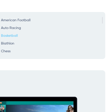
American Football
Auto Racing
Basketball
Biathlon
Chess
cross-country
Cycling
E-Sports
eFighting
eRocket League
Field hockey
Floorball