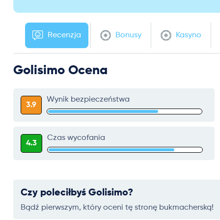
Recenzja
Bonusy
Kasyno
Golisimo Ocena
Wynik bezpieczeństwa
3.9
Czas wycofania
4.3
Czy poleciłbyś Golisimo?
Bądź pierwszym, który oceni tę stronę bukmacherską!