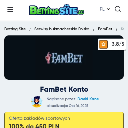
PL
Betting Site
Serwisy bukmacherskie Polska
FamBet
Kon
3.8/
5
FamBet Konto
Napisane przez:
David Kane
aktualizacja: Oct 16, 2025
Oferta zakładów sportowych
100% do 450 PLN