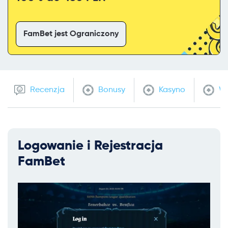
FamBet jest Ograniczony
Recenzja
Bonusy
Kasyno
Wy
Logowanie i Rejestracja
FamBet