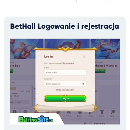
BetHall Logowanie i rejestracja