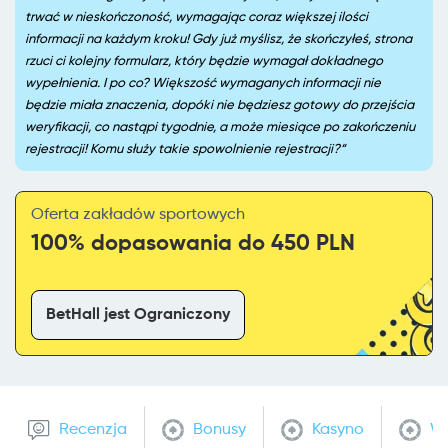
trwać w nieskończoność, wymagając coraz większej ilości
informacji na każdym kroku! Gdy już myślisz, że skończyłeś, strona
rzuci ci kolejny formularz, który będzie wymagał dokładnego
wypełnienia. I po co? Większość wymaganych informacji nie
będzie miała znaczenia, dopóki nie będziesz gotowy do przejścia
weryfikacji, co nastąpi tygodnie, a może miesiące po zakończeniu
rejestracji! Komu służy takie spowolnienie rejestracji?
Oferta zakładów sportowych
100% dopasowania do 450 PLN
BetHall jest Ograniczony
Recenzja
Bonusy
Kasyno
Wy