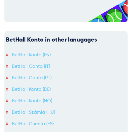
BetHall Konto in other lanugages
BetHall Konto (EN)
BetHall Conto (IT)
BetHall Conta (PT)
BetHall Konto (DE)
BetHall Konto (NO)
BetHall Számla (HU)
BetHall Cuenta (ES)