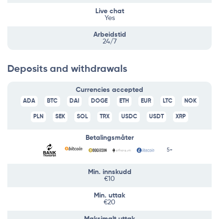
Live chat
Yes
Arbeidstid
24/7
Deposits and withdrawals
Currencies accepted
ADA
BTC
DAI
DOGE
ETH
EUR
LTC
NOK
PLN
SEK
SOL
TRX
USDC
USDT
XRP
Betalingsmåter
5+
Min. innskudd
€10
Min. uttak
€20
Maksimalt uttak