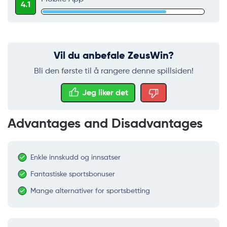
4.1
Vil du anbefale ZeusWin?
Bli den første til å rangere denne spillsiden!
Jeg liker det
Advantages and Disadvantages
Enkle innskudd og innsatser
Fantastiske sportsbonuser
Mange alternativer for sportsbetting