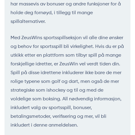
har massevis av bonuser og andre funksjoner for å
holde deg fornøyd, i tillegg til mange
spillalternativer.
Med ZeusWins sportsspillseksjon vil alle dine ønsker
og behov for sportsspill bli virkelighet. Hvis du er på
utkikk etter en plattform som tilbyr spill på mange
forskjellige idretter, er ZeusWin vel verdt tiden din.
Spill på disse idrettene inkluderer ikke bare de mer
rolige typene som golf og dart, men også de mer
strategiske som ishockey og til og med de
voldelige som boksing. All nødvendig informasjon,
inkludert valg av sportsspill, bonuser,
betalingsmetoder, verifisering og mer, vil bli
inkludert i denne anmeldelsen.