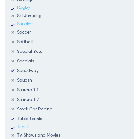
Rugby
Ski Jumping
Snooker
Soccer
Softball
Special Bets
Specials
Speedway
Squash
Starcraft 1
Starcraft 2
Stock Car Racing
Table Tennis
Tennis
TV Shows and Movies