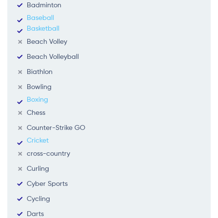
Badminton
Baseball
Basketball
Beach Volley
Beach Volleyball
Biathlon
Bowling
Boxing
Chess
Counter-Strike GO
Cricket
cross-country
Curling
Cyber Sports
Cycling
Darts