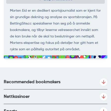
Morten Eid er en dedikert sportsjournalist som er kjent for
sin grundige dekning og analyse av sportsbransjen. På
BettingSite.cc spesialiserer han seg på å anmelde
bookmakere, og tilbyr leserne velresearchet innsikt som
de kan bruke når de skal ta beslutninger om nettspill.
Mortens ekspertise og fokus på detaljer har gitt ham et
rykte som en pålitelig autoritet på området.
Recommended bookmakers
Nettkasinoer