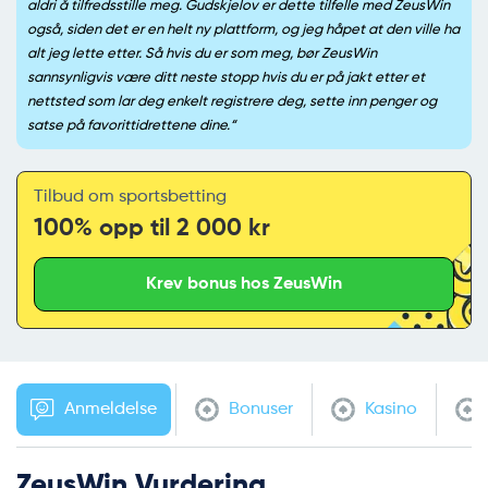
aldri å tilfredsstille meg. Gudskjelov er dette tilfelle med ZeusWin
også, siden det er en helt ny plattform, og jeg håpet at den ville ha
alt jeg lette etter. Så hvis du er som meg, bør ZeusWin
sannsynligvis være ditt neste stopp hvis du er på jakt etter et
nettsted som lar deg enkelt registrere deg, sette inn penger og
satse på favorittidrettene dine.
Tilbud om sportsbetting
100% opp til 2 000 kr
Krev bonus hos ZeusWin
Anmeldelse
Bonuser
Kasino
ZeusWin Vurdering