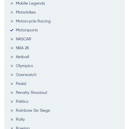
Mobile Legends
Motorbikes
Motorcycle Racing
Motorsports
NASCAR
NBA 2K
Netball
Olympics
Overwatch
Padel
Penalty Shootout
Politics
Rainbow Six Siege
Rally
Rowing