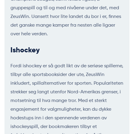
gruppespill og til og med nivåene under det, med
ZeusWin. Uansett hvor lite landet du bor i er, finnes
det ganske mange kamper fra nesten alle ligaer
over hele verden.
Ishockey
Fordi ishockey er så godt likt av de seriøse spillerne,
tilbyr alle sportsbooksider der ute, ZeusWin
inkludert, spillalternativer for sporten. Populariteten
strekker seg langt utenfor Nord-Amerikas grenser, i
motsetning til hva mange tror. Med et sterkt
engasjement for valgmuligheter, kan du dykke
hodestups inn i den spennende verdenen av
ishockeyspill, der bookmakeren tilbyr et