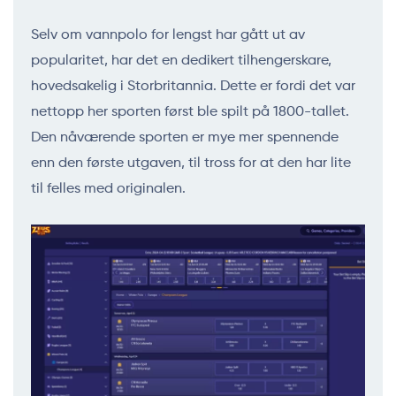
Selv om vannpolo for lengst har gått ut av
popularitet, har det en dedikert tilhengerskare,
hovedsakelig i Storbritannia. Dette er fordi det var
nettopp her sporten først ble spilt på 1800-tallet.
Den nåværende sporten er mye mer spennende
enn den første utgaven, til tross for at den har lite
til felles med originalen.