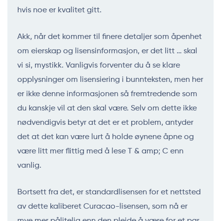
hvis noe er kvalitet gitt.
Akk, når det kommer til finere detaljer som åpenhet
om eierskap og lisensinformasjon, er det litt … skal
vi si, mystikk. Vanligvis forventer du å se klare
opplysninger om lisensiering i bunnteksten, men her
er ikke denne informasjonen så fremtredende som
du kanskje vil at den skal være. Selv om dette ikke
nødvendigvis betyr at det er et problem, antyder
det at det kan være lurt å holde øynene åpne og
være litt mer flittig med å lese T & amp; C enn
vanlig.
Bortsett fra det, er standardlisensen for et nettsted
av dette kaliberet Curacao-lisensen, som nå er
mye mer pålitelig enn den pleide å være for et par