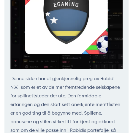
Denne siden har et gjenkjennelig preg av Rabidi
N.V., som er et av de mer fremtredende selskapene
for spillnettsteder der ute. Den formidable
erfaringen og den stort sett anerkjente merittlisten
er en god ting til å begynne med. Spillene,
bonusene og stilen virker litt for kjent og akkurat
som om de ville passe inn i Rabidis portefølje, så