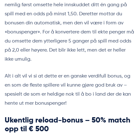
nemlig først omsette hele innskuddet ditt én gang på
spill med en odds på minst 1,50. Deretter mottar du
bonusen din automatisk, men den vil være i form av
«bonuspenger». For å konvertere dem til ekte penger må
du omsette dem ytterligere 5 ganger på spill med odds
på 2,0 eller høyere. Det blir ikke lett, men det er heller
ikke umulig.
Alt i alt vil vi si at dette er en ganske verdifull bonus, og
en som de fleste spillere vil kunne gjøre god bruk av –
spesielt de som er heldige nok til å bo i land der de kan
hente ut mer bonuspenger!
Ukentlig reload-bonus – 50% match
opp til € 500