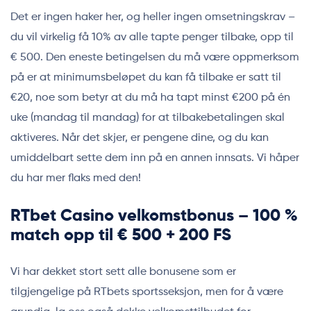
Det er ingen haker her, og heller ingen omsetningskrav –
du vil virkelig få 10% av alle tapte penger tilbake, opp til
€ 500. Den eneste betingelsen du må være oppmerksom
på er at minimumsbeløpet du kan få tilbake er satt til
€20, noe som betyr at du må ha tapt minst €200 på én
uke (mandag til mandag) for at tilbakebetalingen skal
aktiveres. Når det skjer, er pengene dine, og du kan
umiddelbart sette dem inn på en annen innsats. Vi håper
du har mer flaks med den!
RTbet Casino velkomstbonus – 100 %
match opp til € 500 + 200 FS
Vi har dekket stort sett alle bonusene som er
tilgjengelige på RTbets sportsseksjon, men for å være