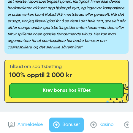
det minste i sportsbettingseksjonen. Riktignok finner ikke denne
bookmakeren akkurat opp hjulet på nytt, og ingen av kampanjene
er unike verken blant Rabidi N.V.-nettsteder eller generelt. Når det
er sagt, var jeg likevel glad for å se dem i det hele tatt, spesielt når
altfor mange andre sportsbettingsider enten forsømmer dem eller
tilbyr spillerne noen ganske fornærmende tilbud. Her kan man
argumentere for at sportsspillere har bedre bonuser enn
casinospillere, og det sier ikke så rent lite!
Tilbud om sportsbetting
100% opptil 2 000 kr
Krev bonus hos RTBet
Anmeldelse
Bonuser
Kasino