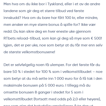
Men hva om du ikke bor i Tyskland, eller i et av de andre
landene som gir deg et større tilbud ved første
innskudd? Hva om du bare har fått 100 kr, eller mindre,
men ønsker en mye større bonus å spille for? Ikke vær
redd: Du kan sikre deg en hver eneste uke gjennom
RTbets reload-tilbud, som kan gi deg så mye som € 500!
Igjen, det er per uke, noe som betyr at du får mer enn selv
de største velkomstbonusene!
Det er selvfølgelig noen få ulemper. For det første får du
bare 50 % i stedet for 100 % som i velkomsttilbudet – noe
som betyr at du må sette inn 1 000 euro for å få tak i den
maksimale bonusen på 5 000 euro. I tillegg må du
omsette bonusen 8 ganger i stedet for 5 som i
velkomsttilbudet (fortsatt med odds på 2,0 eller høyere),