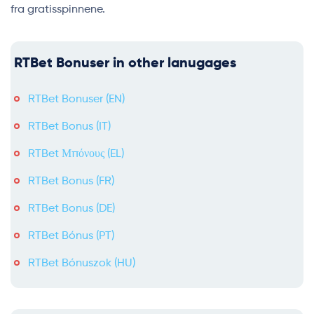
fra gratisspinnene.
RTBet Bonuser in other lanugages
RTBet Bonuser (EN)
RTBet Bonus (IT)
RTBet Μπόνους (EL)
RTBet Bonus (FR)
RTBet Bonus (DE)
RTBet Bónus (PT)
RTBet Bónuszok (HU)