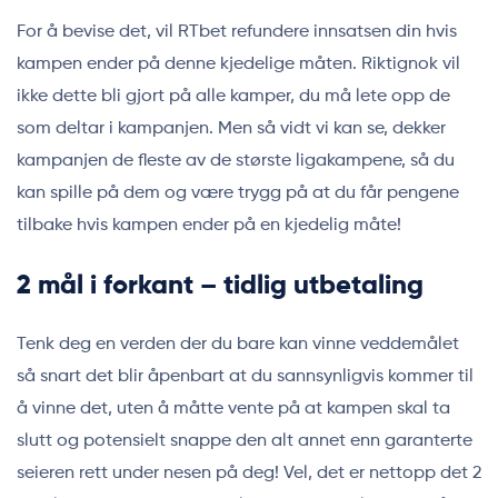
For å bevise det, vil RTbet refundere innsatsen din hvis
kampen ender på denne kjedelige måten. Riktignok vil
ikke dette bli gjort på alle kamper, du må lete opp de
som deltar i kampanjen. Men så vidt vi kan se, dekker
kampanjen de fleste av de største ligakampene, så du
kan spille på dem og være trygg på at du får pengene
tilbake hvis kampen ender på en kjedelig måte!
2 mål i forkant – tidlig utbetaling
Tenk deg en verden der du bare kan vinne veddemålet
så snart det blir åpenbart at du sannsynligvis kommer til
å vinne det, uten å måtte vente på at kampen skal ta
slutt og potensielt snappe den alt annet enn garanterte
seieren rett under nesen på deg! Vel, det er nettopp det 2