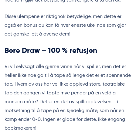
noe som gjør det betydelig vanskeligere å ta den ut.
Disse ulempene er riktignok betydelige, men dette er
også en bonus du kan få hver eneste uke, noe som gjør
det ganske lett å overse dem!
Bore Draw – 100 % refusjon
Vi vil selvsagt alle gjerne vinne når vi spiller, men det er
heller ikke noe galt i å tape så lenge det er et spennende
tap. Hvem av oss har vel ikke opplevd store, teatralske
tap den gangen vi tapte mye penger på en veldig
morsom måte? Det er en del av spillopplevelsen – i
motsetning til å tape på en kjedelig måte, som når en
kamp ender 0-0. Ingen er glade for dette, ikke engang
bookmakeren!