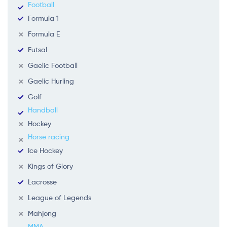
Football
Formula 1
Formula E
Futsal
Gaelic Football
Gaelic Hurling
Golf
Handball
Hockey
Horse racing
Ice Hockey
Kings of Glory
Lacrosse
League of Legends
Mahjong
MMA