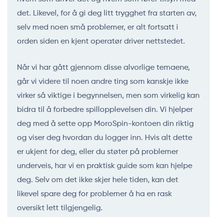
det. Likevel, for å gi deg litt trygghet fra starten av,
selv med noen små problemer, er alt fortsatt i
orden siden en kjent operatør driver nettstedet.
Når vi har gått gjennom disse alvorlige temaene,
går vi videre til noen andre ting som kanskje ikke
virker så viktige i begynnelsen, men som virkelig kan
bidra til å forbedre spillopplevelsen din. Vi hjelper
deg med å sette opp MoroSpin-kontoen din riktig
og viser deg hvordan du logger inn. Hvis alt dette
er ukjent for deg, eller du støter på problemer
underveis, har vi en praktisk guide som kan hjelpe
deg. Selv om det ikke skjer hele tiden, kan det
likevel spare deg for problemer å ha en rask
oversikt lett tilgjengelig.