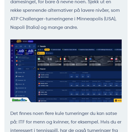
damesingel, for bare å nevne noen. Sjekk ut en
rekke spennende alternativer på lavere nivåer, som
ATP Challenger-turneringene i Minneapolis (USA),
Napoli (Italia) og mange andre.
Det finnes noen flere kule turneringer du kan satse
på: ITF for menn og kvinner, for eksempel. Hvis du er
interessert i tennisspill, har de også turneringer fra