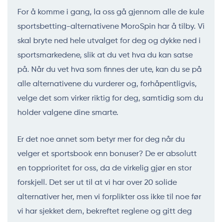
For å komme i gang, la oss gå gjennom alle de kule
sportsbetting-alternativene MoroSpin har å tilby. Vi
skal bryte ned hele utvalget for deg og dykke ned i
sportsmarkedene, slik at du vet hva du kan satse
på. Når du vet hva som finnes der ute, kan du se på
alle alternativene du vurderer og, forhåpentligvis,
velge det som virker riktig for deg, samtidig som du
holder valgene dine smarte.
Er det noe annet som betyr mer for deg når du
velger et sportsbook enn bonuser? De er absolutt
en topprioritet for oss, da de virkelig gjør en stor
forskjell. Det ser ut til at vi har over 20 solide
alternativer her, men vi forplikter oss ikke til noe før
vi har sjekket dem, bekreftet reglene og gitt deg