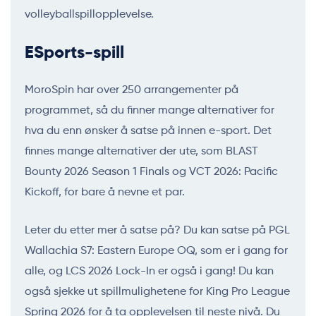
volleyballspillopplevelse.
ESports-spill
MoroSpin har over 250 arrangementer på
programmet, så du finner mange alternativer for
hva du enn ønsker å satse på innen e-sport. Det
finnes mange alternativer der ute, som BLAST
Bounty 2026 Season 1 Finals og VCT 2026: Pacific
Kickoff, for bare å nevne et par.
Leter du etter mer å satse på? Du kan satse på PGL
Wallachia S7: Eastern Europe OQ, som er i gang for
alle, og LCS 2026 Lock-In er også i gang! Du kan
også sjekke ut spillmulighetene for King Pro League
Spring 2026 for å ta opplevelsen til neste nivå. Du