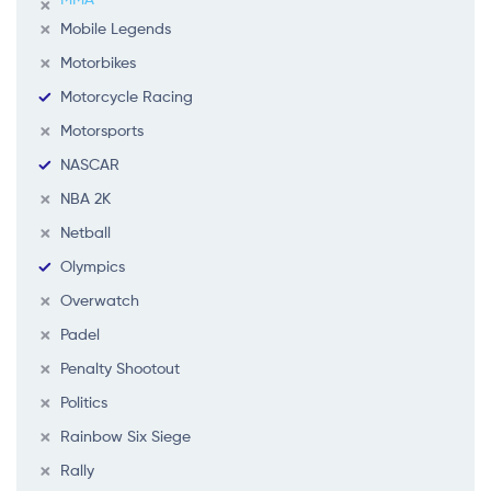
Mobile Legends
Motorbikes
Motorcycle Racing
Motorsports
NASCAR
NBA 2K
Netball
Olympics
Overwatch
Padel
Penalty Shootout
Politics
Rainbow Six Siege
Rally