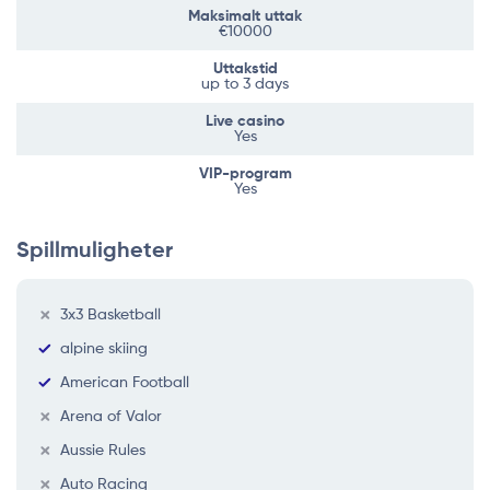
Maksimalt uttak
€10000
Uttakstid
up to 3 days
Live casino
Yes
VIP-program
Yes
Spillmuligheter
3x3 Basketball
alpine skiing
American Football
Arena of Valor
Aussie Rules
Auto Racing