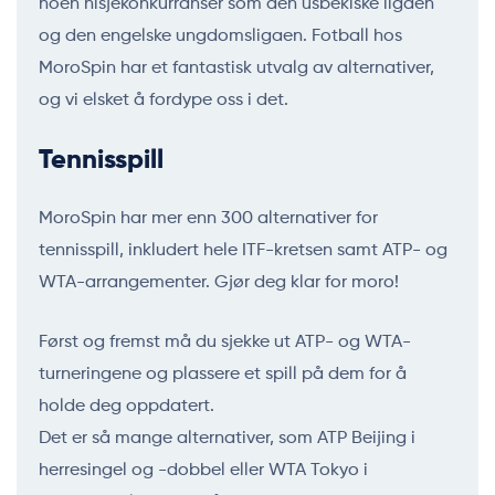
noen nisjekonkurranser som den usbekiske ligaen
og den engelske ungdomsligaen. Fotball hos
MoroSpin har et fantastisk utvalg av alternativer,
og vi elsket å fordype oss i det.
Tennisspill
MoroSpin har mer enn 300 alternativer for
tennisspill, inkludert hele ITF-kretsen samt ATP- og
WTA-arrangementer. Gjør deg klar for moro!
Først og fremst må du sjekke ut ATP- og WTA-
turneringene og plassere et spill på dem for å
holde deg oppdatert.
Det er så mange alternativer, som ATP Beijing i
herresingel og -dobbel eller WTA Tokyo i