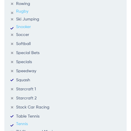
Rowing
Rugby
Ski Jumping
Snooker
Soccer
Softball
Special Bets
Specials
Speedway
Squash
Starcraft 1
Starcraft 2
Stock Car Racing
Table Tennis
Tennis