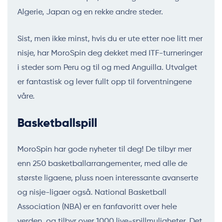
Algerie, Japan og en rekke andre steder.
Sist, men ikke minst, hvis du er ute etter noe litt mer
nisje, har MoroSpin deg dekket med ITF-turneringer
i steder som Peru og til og med Anguilla. Utvalget
er fantastisk og lever fullt opp til forventningene
våre.
Basketballspill
MoroSpin har gode nyheter til deg! De tilbyr mer
enn 250 basketballarrangementer, med alle de
største ligaene, pluss noen interessante avanserte
og nisje-ligaer også. National Basketball
Association (NBA) er en fanfavoritt over hele
verden, og tilbyr over 1000 live-spillmuligheter. Det