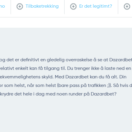
no
Tilbaketrekking
Er det legitimt?
og det er definitivt en gledelig overraskelse å se at Dazardbe
elativt enkelt kan få tilgang til. Du trenger ikke å laste ned en
 bekvemmelighetens skyld. Med Dazardbet kan du få alt. Din
 som helst, når som helst (bare pass på trafikken ;)). Så hvis 
ikke krydre det hele i dag med noen runder på Dazardbet?