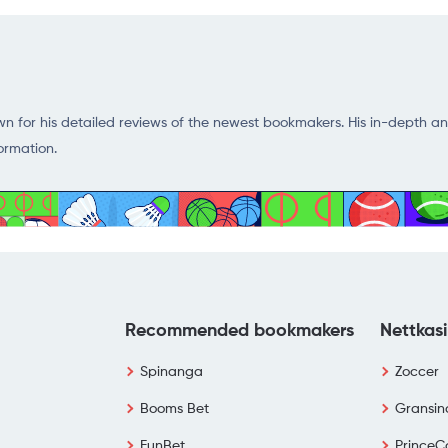
nown for his detailed reviews of the newest bookmakers. His in-depth
ormation.
Recommended bookmakers
Nettkas
Spinanga
Zoccer
Booms Bet
Gransin
FunBet
PrinceC