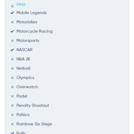
MMA
Mobile Legends
Motorbikes
Motorcycle Racing
Motorsports
NASCAR
NBA 2K
Netball
Olympics
Overwatch
Padel
Penalty Shootout
Politics
Rainbow Six Siege
Rally