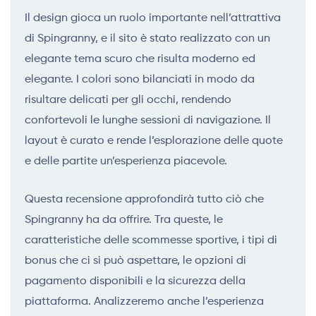
Il design gioca un ruolo importante nell’attrattiva
di Spingranny, e il sito è stato realizzato con un
elegante tema scuro che risulta moderno ed
elegante. I colori sono bilanciati in modo da
risultare delicati per gli occhi, rendendo
confortevoli le lunghe sessioni di navigazione. Il
layout è curato e rende l’esplorazione delle quote
e delle partite un’esperienza piacevole.
Questa recensione approfondirà tutto ciò che
Spingranny ha da offrire. Tra queste, le
caratteristiche delle scommesse sportive, i tipi di
bonus che ci si può aspettare, le opzioni di
pagamento disponibili e la sicurezza della
piattaforma. Analizzeremo anche l’esperienza