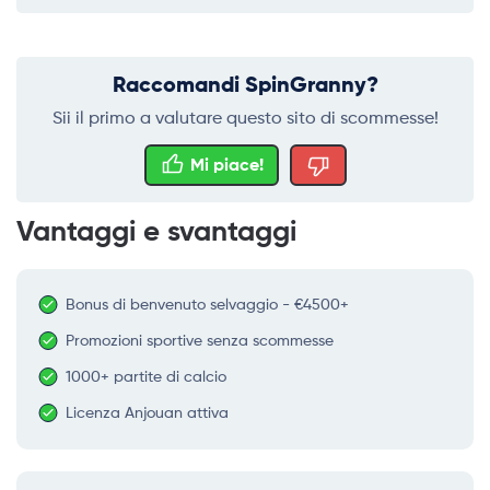
Raccomandi SpinGranny?
Sii il primo a valutare questo sito di scommesse!
Mi piace!
Vantaggi e svantaggi
Bonus di benvenuto selvaggio - €4500+
Promozioni sportive senza scommesse
1000+ partite di calcio
Licenza Anjouan attiva