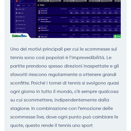
Uno dei motivi principali per cui le scommesse sul
tennis sono così popolari è l’imprevedibilità. Le
partite prendono spesso direzioni inaspettate e gli
sfavoriti riescono regolarmente a ottenere grandi
sconfitte. Poiché i tornei di tennis si svolgono quasi
ogni giorno in tutto il mondo, c’è sempre qualcosa
su cui scommettere, indipendentemente dalla
stagione. In combinazione con l’emozione delle
scommesse live, dove ogni punto può cambiare le
quote, questo rende il tennis uno sport