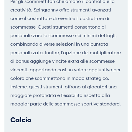
Per gli scommettitori che amano il controllo e la
creatività, Spingranny offre strumenti avanzati
come il costruttore di eventi e il costruttore di
scommesse. Questi strumenti consentono di
personalizzare le scommesse nei minimi dettagli,
combinando diverse selezioni in una puntata
personalizzata. Inoltre, l’opzione del moltiplicatore
di bonus aggiunge vincite extra alle scommesse
vincenti, apportando così un valore aggiuntivo per
coloro che scommettono in modo strategico.
Insieme, questi strumenti offrono ai giocatori una
maggiore profondità e flessibilità rispetto alla
maggior parte delle scommesse sportive standard.
Calcio