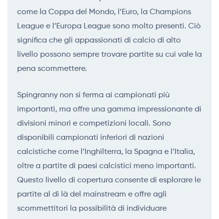
come la Coppa del Mondo, l’Euro, la Champions
League e l’Europa League sono molto presenti. Ciò
significa che gli appassionati di calcio di alto
livello possono sempre trovare partite su cui vale la
pena scommettere.
Spingranny non si ferma ai campionati più
importanti, ma offre una gamma impressionante di
divisioni minori e competizioni locali. Sono
disponibili campionati inferiori di nazioni
calcistiche come l’Inghilterra, la Spagna e l’Italia,
oltre a partite di paesi calcistici meno importanti.
Questo livello di copertura consente di esplorare le
partite al di là del mainstream e offre agli
scommettitori la possibilità di individuare