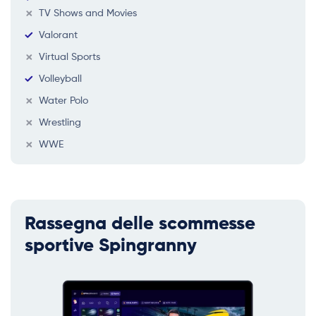
TV Shows and Movies
Valorant
Virtual Sports
Volleyball
Water Polo
Wrestling
WWE
Rassegna delle scommesse
sportive Spingranny