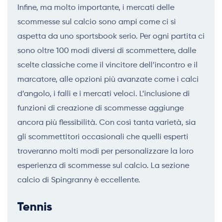
Infine, ma molto importante, i mercati delle
scommesse sul calcio sono ampi come ci si
aspetta da uno sportsbook serio. Per ogni partita ci
sono oltre 100 modi diversi di scommettere, dalle
scelte classiche come il vincitore dell’incontro e il
marcatore, alle opzioni più avanzate come i calci
d’angolo, i falli e i mercati veloci. L’inclusione di
funzioni di creazione di scommesse aggiunge
ancora più flessibilità. Con così tanta varietà, sia
gli scommettitori occasionali che quelli esperti
troveranno molti modi per personalizzare la loro
esperienza di scommesse sul calcio. La sezione
calcio di Spingranny è eccellente.
Tennis