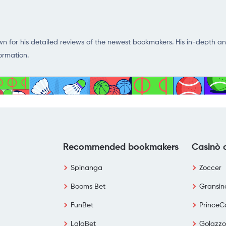
nown for his detailed reviews of the newest bookmakers. His in-depth
ormation.
Recommended bookmakers
Casinò o
Spinanga
Zoccer
Booms Bet
Gransin
FunBet
PrinceC
LalaBet
Golazzo