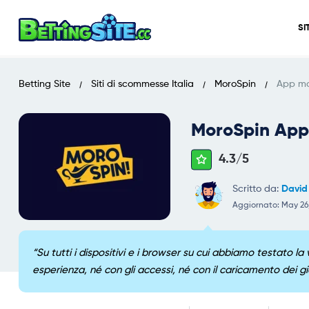
SI
Betting Site
Siti di scommesse Italia
MoroSpin
App mo
MoroSpin App
4.3/
5
Scritto da:
David
Aggiornato: May 26
Su tutti i dispositivi e i browser su cui abbiamo testato l
esperienza, né con gli accessi, né con il caricamento dei gi