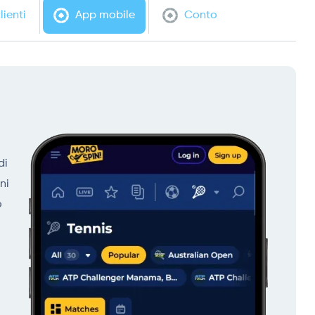
lienti
App mobile
Conto
di
ni
o