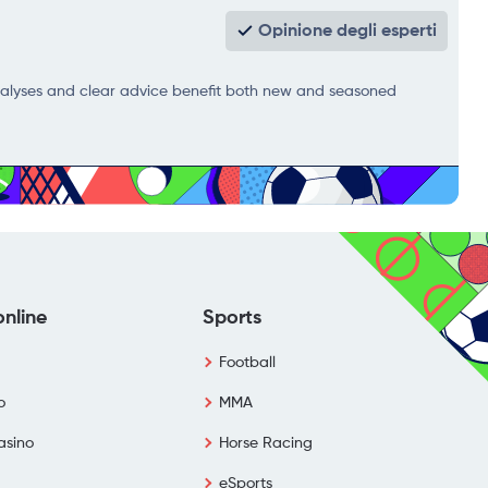
Opinione degli esperti
 analyses and clear advice benefit both new and seasoned
nline
Sports
Football
o
MMA
asino
Horse Racing
eSports