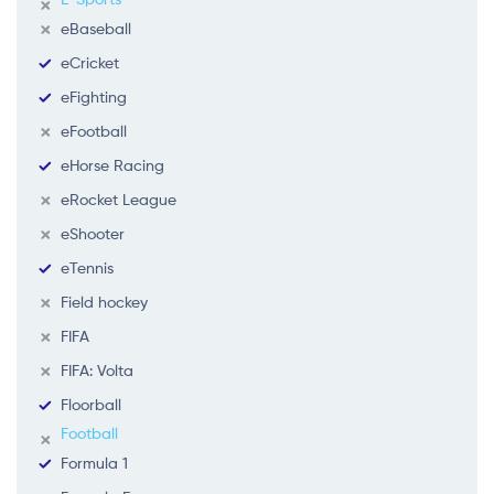
eBaseball
eCricket
eFighting
eFootball
eHorse Racing
eRocket League
eShooter
eTennis
Field hockey
FIFA
FIFA: Volta
Floorball
Football
Formula 1