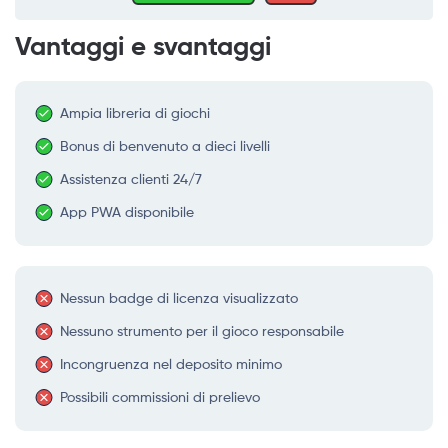
Vantaggi e svantaggi
Ampia libreria di giochi
Bonus di benvenuto a dieci livelli
Assistenza clienti 24/7
App PWA disponibile
Nessun badge di licenza visualizzato
Nessuno strumento per il gioco responsabile
Incongruenza nel deposito minimo
Possibili commissioni di prelievo