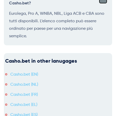
Casho.bet?
Eurolega, Pro A, WNBA, NBL, Liga ACB e CBA sono
tutti disponibili. L’elenco completo può essere
ordinato per paese per una navigazione più
semplice.
Casho.bet in other lanugages
Casho.bet (EN)
Casho.bet (NL)
Casho.bet (FR)
Casho.bet (EL)
Casho.bet (ES)