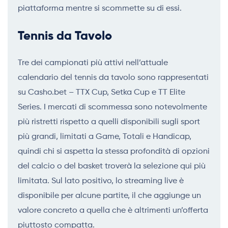
piattaforma mentre si scommette su di essi.
Tennis da Tavolo
Tre dei campionati più attivi nell’attuale
calendario del tennis da tavolo sono rappresentati
su Casho.bet – TTX Cup, Setka Cup e TT Elite
Series. I mercati di scommessa sono notevolmente
più ristretti rispetto a quelli disponibili sugli sport
più grandi, limitati a Game, Totali e Handicap,
quindi chi si aspetta la stessa profondità di opzioni
del calcio o del basket troverà la selezione qui più
limitata. Sul lato positivo, lo streaming live è
disponibile per alcune partite, il che aggiunge un
valore concreto a quella che è altrimenti un’offerta
piuttosto compatta.