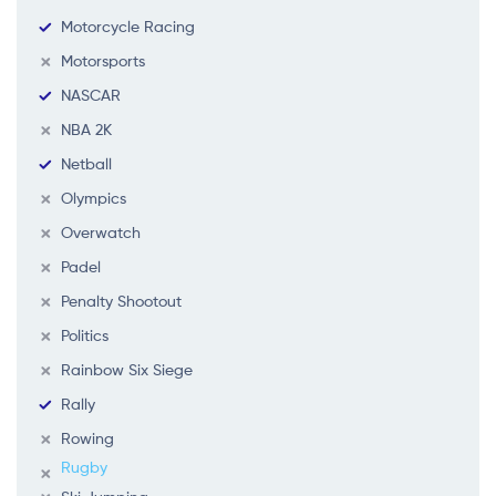
Motorcycle Racing
Motorsports
NASCAR
NBA 2K
Netball
Olympics
Overwatch
Padel
Penalty Shootout
Politics
Rainbow Six Siege
Rally
Rowing
Rugby