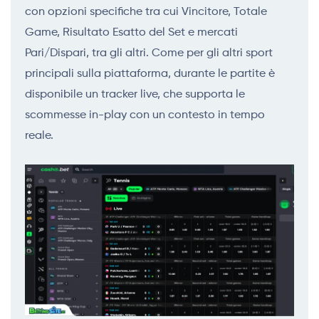
con opzioni specifiche tra cui Vincitore, Totale
Game, Risultato Esatto del Set e mercati
Pari/Dispari, tra gli altri. Come per gli altri sport
principali sulla piattaforma, durante le partite è
disponibile un tracker live, che supporta le
scommesse in-play con un contesto in tempo
reale.