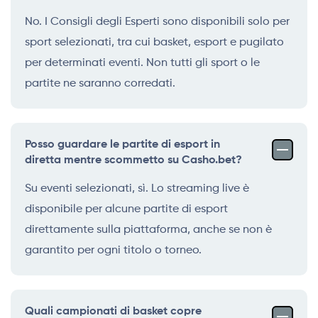
No. I Consigli degli Esperti sono disponibili solo per
sport selezionati, tra cui basket, esport e pugilato
per determinati eventi. Non tutti gli sport o le
partite ne saranno corredati.
Posso guardare le partite di esport in
diretta mentre scommetto su Casho.bet?
Su eventi selezionati, sì. Lo streaming live è
disponibile per alcune partite di esport
direttamente sulla piattaforma, anche se non è
garantito per ogni titolo o torneo.
Quali campionati di basket copre