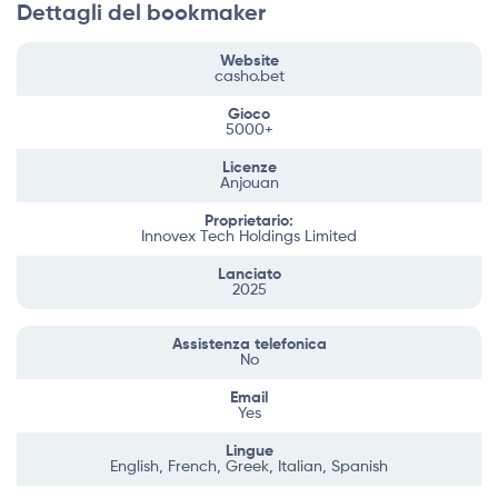
Dettagli del bookmaker
Website
casho.bet
Gioco
5000+
Licenze
Anjouan
Proprietario:
Innovex Tech Holdings Limited
Lanciato
2025
Assistenza telefonica
No
Email
Yes
Lingue
English, French, Greek, Italian, Spanish