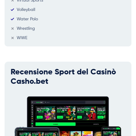
Virtual Sports
Volleyball
Water Polo
Wrestling
WWE
Recensione Sport del Casinò
Casho.bet