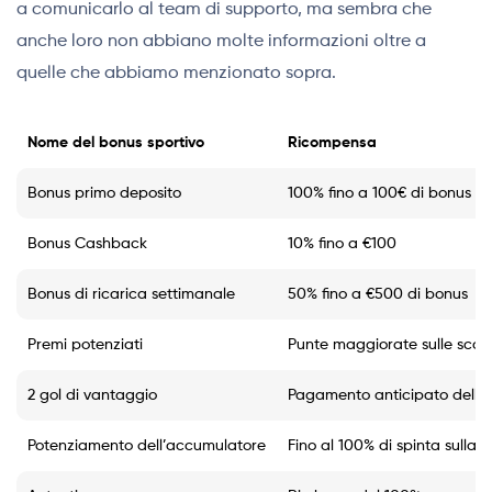
a comunicarlo al team di supporto, ma sembra che
anche loro non abbiano molte informazioni oltre a
quelle che abbiamo menzionato sopra.
Nome del bonus sportivo
Ricompensa
Bonus primo deposito
100% fino a 100€ di bonus
Bonus Cashback
10% fino a €100
Bonus di ricarica settimanale
50% fino a €500 di bonus
Premi potenziati
Punte maggiorate sulle sco
2 gol di vantaggio
Pagamento anticipato dell
Potenziamento dell’accumulatore
Fino al 100% di spinta sulla vi