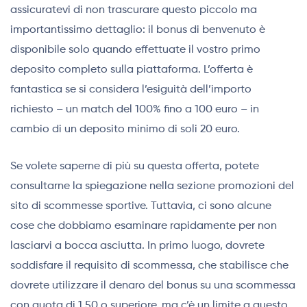
assicuratevi di non trascurare questo piccolo ma
importantissimo dettaglio: il bonus di benvenuto è
disponibile solo quando effettuate il vostro primo
deposito completo sulla piattaforma. L’offerta è
fantastica se si considera l’esiguità dell’importo
richiesto – un match del 100% fino a 100 euro – in
cambio di un deposito minimo di soli 20 euro.
Se volete saperne di più su questa offerta, potete
consultarne la spiegazione nella sezione promozioni del
sito di scommesse sportive. Tuttavia, ci sono alcune
cose che dobbiamo esaminare rapidamente per non
lasciarvi a bocca asciutta. In primo luogo, dovrete
soddisfare il requisito di scommessa, che stabilisce che
dovrete utilizzare il denaro del bonus su una scommessa
con quota di 1,50 o superiore, ma c’è un limite a questo.