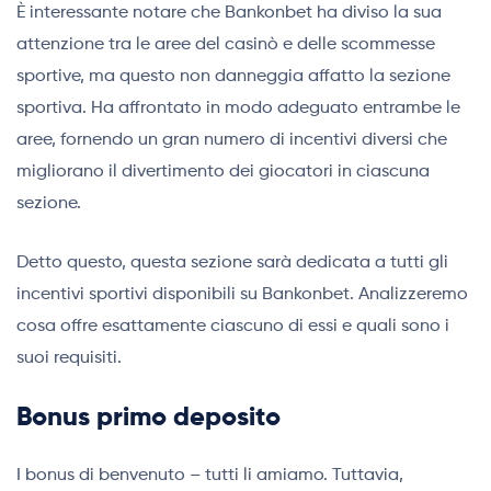
È interessante notare che Bankonbet ha diviso la sua
attenzione tra le aree del casinò e delle scommesse
sportive, ma questo non danneggia affatto la sezione
sportiva. Ha affrontato in modo adeguato entrambe le
aree, fornendo un gran numero di incentivi diversi che
migliorano il divertimento dei giocatori in ciascuna
sezione.
Detto questo, questa sezione sarà dedicata a tutti gli
incentivi sportivi disponibili su Bankonbet. Analizzeremo
cosa offre esattamente ciascuno di essi e quali sono i
suoi requisiti.
Bonus primo deposito
I bonus di benvenuto – tutti li amiamo. Tuttavia,