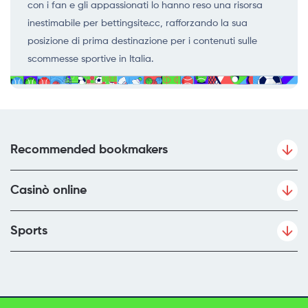
con i fan e gli appassionati lo hanno reso una risorsa
inestimabile per bettingsite.cc, rafforzando la sua
posizione di prima destinazione per i contenuti sulle
scommesse sportive in Italia.
Recommended bookmakers
Casinò online
Sports