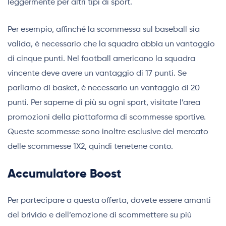
leggermente per altri tipi di sport.
Per esempio, affinché la scommessa sul baseball sia
valida, è necessario che la squadra abbia un vantaggio
di cinque punti. Nel football americano la squadra
vincente deve avere un vantaggio di 17 punti. Se
parliamo di basket, è necessario un vantaggio di 20
punti. Per saperne di più su ogni sport, visitate l’area
promozioni della piattaforma di scommesse sportive.
Queste scommesse sono inoltre esclusive del mercato
delle scommesse 1X2, quindi tenetene conto.
Accumulatore Boost
Per partecipare a questa offerta, dovete essere amanti
del brivido e dell’emozione di scommettere su più