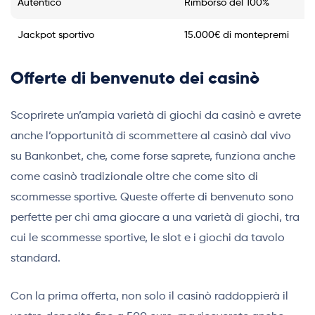
Autentico
Rimborso del 100%
Jackpot sportivo
15.000€ di montepremi
Offerte di benvenuto dei casinò
Scoprirete un’ampia varietà di giochi da casinò e avrete
anche l’opportunità di scommettere al casinò dal vivo
su Bankonbet, che, come forse saprete, funziona anche
come casinò tradizionale oltre che come sito di
scommesse sportive. Queste offerte di benvenuto sono
perfette per chi ama giocare a una varietà di giochi, tra
cui le scommesse sportive, le slot e i giochi da tavolo
standard.
Con la prima offerta, non solo il casinò raddoppierà il