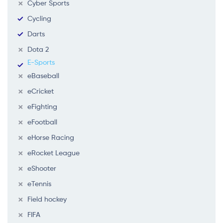
Cyber Sports
Cycling
Darts
Dota 2
E-Sports
eBaseball
eCricket
eFighting
eFootball
eHorse Racing
eRocket League
eShooter
eTennis
Field hockey
FIFA