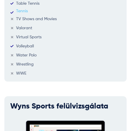
Table Tennis
Tennis
TV Shows and Movies
Valorant
Virtual Sports
Volleyball
Water Polo
Wrestling
WWE
Wyns Sports felülvizsgálata