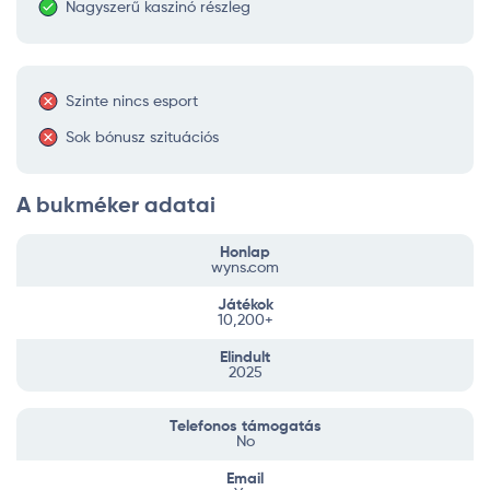
Nagyszerű kaszinó részleg
Szinte nincs esport
Sok bónusz szituációs
A bukméker adatai
Honlap
wyns.com
Játékok
10,200+
Elindult
2025
Telefonos támogatás
No
Email