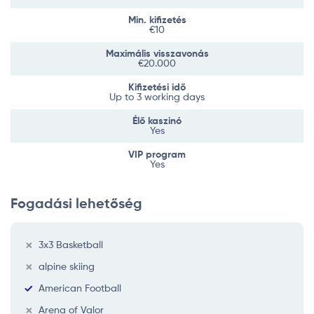
Min. kifizetés
€10
Maximális visszavonás
€20.000
Kifizetési idő
Up to 3 working days
Élő kaszinó
Yes
VIP program
Yes
Fogadási lehetőség
3x3 Basketball
alpine skiing
American Football
Arena of Valor