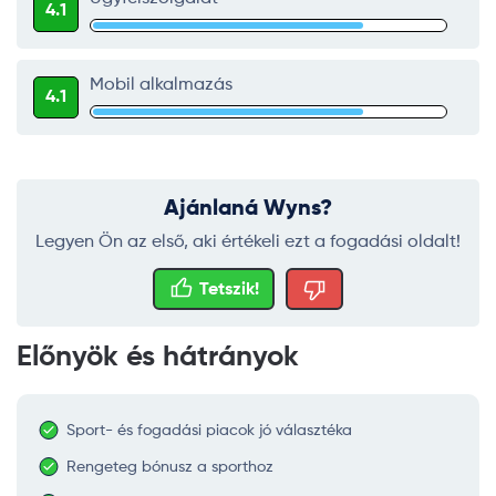
4.1
Mobil alkalmazás
4.1
Ajánlaná Wyns?
Legyen Ön az első, aki értékeli ezt a fogadási oldalt!
Tetszik!
Előnyök és hátrányok
Sport- és fogadási piacok jó választéka
Rengeteg bónusz a sporthoz