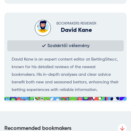
BOOKMAKERS REVIEWER
David Kane
Szakértői vélemény
David Kane is an expert content editor at BettingSite.cc,
known for his detailed reviews of the newest
bookmakers. His in-depth analyses and clear advice
benefit both new and seasoned bettors, enhancing their
betting experiences with reliable information.
Recommended bookmakers