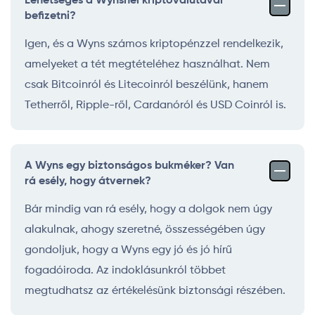
Lehetséges a Wynsnél kriptovalutával
befizetni?
Igen, és a Wyns számos kriptopénzzel rendelkezik,
amelyeket a tét megtételéhez használhat. Nem
csak Bitcoinról és Litecoinról beszélünk, hanem
Tetherről, Ripple-ről, Cardanóról és USD Coinról is.
A Wyns egy biztonságos bukméker? Van
rá esély, hogy átvernek?
Bár mindig van rá esély, hogy a dolgok nem úgy
alakulnak, ahogy szeretné, összességében úgy
gondoljuk, hogy a Wyns egy jó és jó hírű
fogadóiroda. Az indoklásunkról többet
megtudhatsz az értékelésünk biztonsági részében.