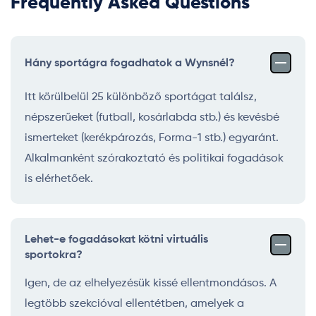
Frequently Asked Questions
Hány sportágra fogadhatok a Wynsnél?
Itt körülbelül 25 különböző sportágat találsz,
népszerűeket (futball, kosárlabda stb.) és kevésbé
ismerteket (kerékpározás, Forma-1 stb.) egyaránt.
Alkalmanként szórakoztató és politikai fogadások
is elérhetőek.
Lehet-e fogadásokat kötni virtuális
sportokra?
Igen, de az elhelyezésük kissé ellentmondásos. A
legtöbb szekcióval ellentétben, amelyek a