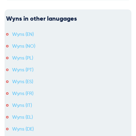
Wyns in other lanugages
Wyns (EN)
Wyns (NO)
Wyns (PL)
Wyns (PT)
Wyns (ES)
Wyns (FR)
Wyns (IT)
Wyns (EL)
Wyns (DE)