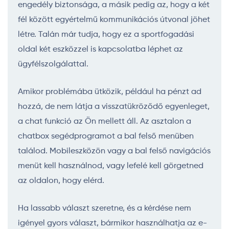
engedély biztonsága, a másik pedig az, hogy a két
fél között egyértelmű kommunikációs útvonal jöhet
létre. Talán már tudja, hogy ez a sportfogadási
oldal két eszközzel is kapcsolatba léphet az
ügyfélszolgálattal.
Amikor problémába ütközik, például ha pénzt ad
hozzá, de nem látja a visszatükröződő egyenleget,
a chat funkció az Ön mellett áll. Az asztalon a
chatbox segédprogramot a bal felső menüben
találod. Mobileszközön vagy a bal felső navigációs
menüt kell használnod, vagy lefelé kell görgetned
az oldalon, hogy elérd.
Ha lassabb választ szeretne, és a kérdése nem
igényel gyors választ, bármikor használhatja az e-