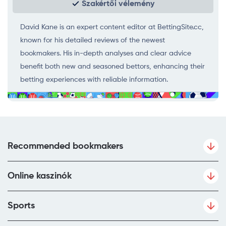
Szakértői vélemény
David Kane is an expert content editor at BettingSite.cc,
known for his detailed reviews of the newest
bookmakers. His in-depth analyses and clear advice
benefit both new and seasoned bettors, enhancing their
betting experiences with reliable information.
Recommended bookmakers
Online kaszinók
Sports