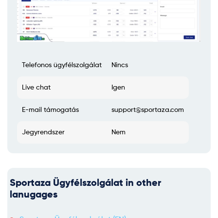
Telefonos ügyfélszolgálat
Nincs
Live chat
Igen
E-mail támogatás
support@sportaza.com
Jegyrendszer
Nem
Sportaza Ügyfélszolgálat in other
lanugages