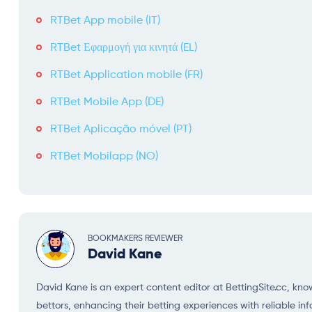
RTBet App mobile (IT)
RTBet Εφαρμογή για κινητά (EL)
RTBet Application mobile (FR)
RTBet Mobile App (DE)
RTBet Aplicação móvel (PT)
RTBet Mobilapp (NO)
BOOKMAKERS REVIEWER
David Kane
David Kane is an expert content editor at BettingSite.cc, k
bettors, enhancing their betting experiences with reliable inf