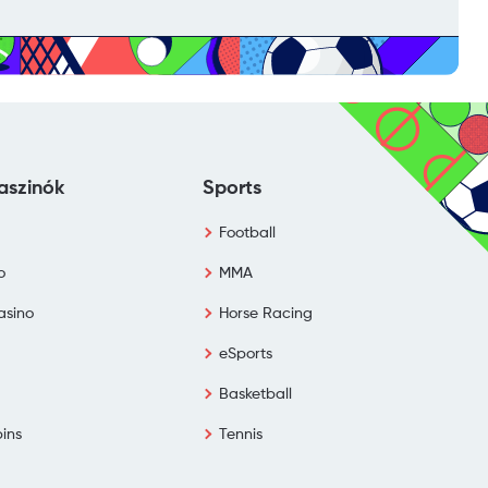
aszinók
Sports
Football
o
MMA
asino
Horse Racing
eSports
Basketball
ins
Tennis