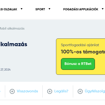
SI OLDALAK
SPORT
FOGADÁSI APPLIKÁCIÓK
obil alkalmazás
lkalmazás
Sportfogadási ajánlat
100%-os támogat
Bónusz a RTBet
 27, 2024
ó
Visszavonás
Legális?
Ügyfélszolg