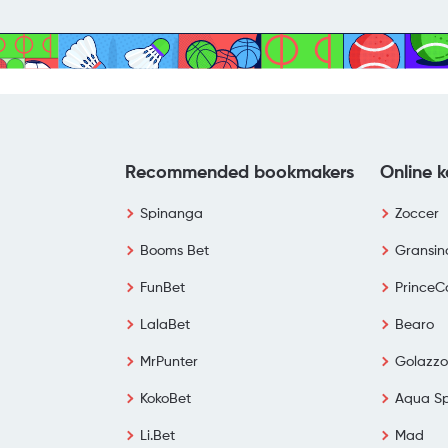
Recommended bookmakers
Online k
Spinanga
Zoccer
Booms Bet
Gransin
FunBet
PrinceC
LalaBet
Bearo
MrPunter
Golazzo
KokoBet
Aqua Sp
Li.Bet
Mad