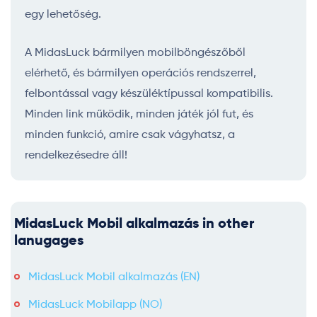
egy lehetőség.
A MidasLuck bármilyen mobilböngészőből
elérhető, és bármilyen operációs rendszerrel,
felbontással vagy készüléktípussal kompatibilis.
Minden link működik, minden játék jól fut, és
minden funkció, amire csak vágyhatsz, a
rendelkezésedre áll!
MidasLuck Mobil alkalmazás in other
lanugages
MidasLuck Mobil alkalmazás (EN)
MidasLuck Mobilapp (NO)