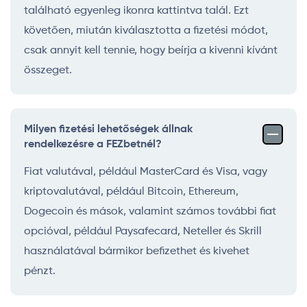
található egyenleg ikonra kattintva talál. Ezt
követően, miután kiválasztotta a fizetési módot,
csak annyit kell tennie, hogy beírja a kivenni kívánt
összeget.
Milyen fizetési lehetőségek állnak
rendelkezésre a FEZbetnél?
Fiat valutával, például MasterCard és Visa, vagy
kriptovalutával, például Bitcoin, Ethereum,
Dogecoin és mások, valamint számos további fiat
opcióval, például Paysafecard, Neteller és Skrill
használatával bármikor befizethet és kivehet
pénzt.