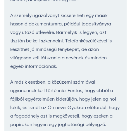
A személyi igazolványt kicserélheti egy másik
hasonló dokumentumra, például jogosítványra
vagy utazó útlevélre. Bármelyik is legyen, azt
tisztán be kell szkennelni. Telefonkészülékével is
készíthet jó minőségű fényképet, de azon
világosan kell látszania a nevének és minden
egyéb információnak.
A másik esetben, a közüzemi számlával
ugyanennek kell történnie. Fontos, hogy ebből a
fájlból egyértelműen kiderüljön, hogy jelenleg hol
lakik, és ismét az Ön neve. Gyakran előfordul, hogy
a fogadóhely azt is megköveteli, hogy ezeken a
papírokon legyen egy joghatósági bélyegző.