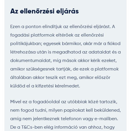
Az ellenőrzési eljárás
Ezen a ponton elindítjuk az ellenőrzési eljárást. A
fogadási platformok eltérőek az ellenőrzési
politikájukban; egyesek bármikor, akár már a fiókod
létrehozása után is megadhatod az adataidat és a
dokumentumaidat, míg mások akkor kérik ezeket,
amikor szükségesnek tartják, de ezek a platformok
általában akkor teszik ezt meg, amikor először
küldöd el a kifizetési kérelmedet.
Mivel ez a fogadóoldal az utóbbiak közé tartozik,
nem fogod tudni, milyen papírokat kell beküldened,
amíg nem jelentkeznek telefonon vagy e-mailben.
De a T&Cs-ben elég információ van ahhoz, hogy