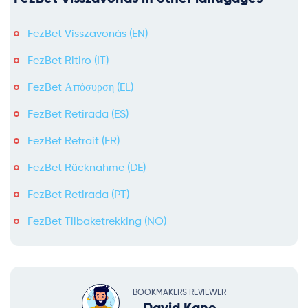
FezBet Visszavonás (EN)
FezBet Ritiro (IT)
FezBet Απόσυρση (EL)
FezBet Retirada (ES)
FezBet Retrait (FR)
FezBet Rücknahme (DE)
FezBet Retirada (PT)
FezBet Tilbaketrekking (NO)
BOOKMAKERS REVIEWER