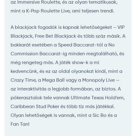
az Immersive Roulette, és az olyan tematikusak,
mint a K-Pop Roulette Live, ami teljesen trendi.
A blackjack fogadók is kapnak lehetőségeket – VIP
Blackjack, Free Bet Blackjack és több száz másik. A
bakkarát esetében a Speed Baccarat-tól a No
Commission Baccarat-ig minden megtalálható, és
még rengeteg más. A játék show-k a mi
kedvencünk, és ez az oldal olyanokat kínál, mint a
Crazy Time, a Mega Ball vagy a Monopoly Live —
az interaktivitás a legjobb formában, az biztos. A
pókerasztalok tele vannak Ultimate Texas Hold’em,
Caribbean Stud Poker és több tíz más játékkal.
Olyan lehetőségek is vannak, mint a Sic Bo és a
Fan Tan!