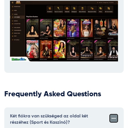
Frequently Asked Questions
Két fiókra van szükséged az oldal két
részéhez (Sport és Kaszinó)?