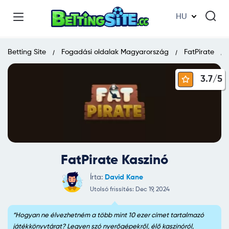
HU
Betting Site
Fogadási oldalak Magyarország
FatPirate
3.7/
5
FatPirate Kaszinó
Írta:
David Kane
Utolsó frissítés: Dec 19, 2024
Hogyan ne élvezhetném a több mint 10 ezer címet tartalmazó
játékkönyvtárat? Legyen szó nyerőgépekről, élő kaszinóról,