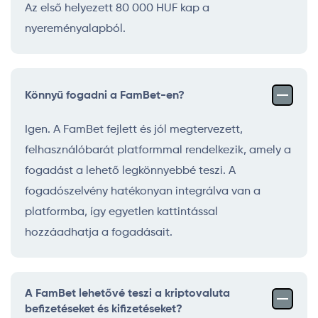
Az első helyezett 80 000 HUF kap a
nyereményalapból.
Könnyű fogadni a FamBet-en?
Igen. A FamBet fejlett és jól megtervezett,
felhasználóbarát platformmal rendelkezik, amely a
fogadást a lehető legkönnyebbé teszi. A
fogadószelvény hatékonyan integrálva van a
platformba, így egyetlen kattintással
hozzáadhatja a fogadásait.
A FamBet lehetővé teszi a kriptovaluta
befizetéseket és kifizetéseket?