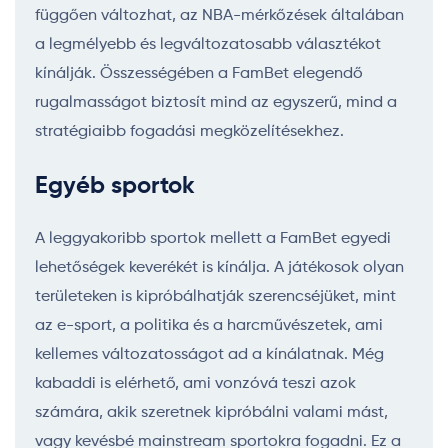
függően változhat, az NBA-mérkőzések általában
a legmélyebb és legváltozatosabb választékot
kínálják. Összességében a FamBet elegendő
rugalmasságot biztosít mind az egyszerű, mind a
stratégiaibb fogadási megközelítésekhez.
Egyéb sportok
A leggyakoribb sportok mellett a FamBet egyedi
lehetőségek keverékét is kínálja. A játékosok olyan
területeken is kipróbálhatják szerencséjüket, mint
az e-sport, a politika és a harcművészetek, ami
kellemes változatosságot ad a kínálatnak. Még
kabaddi is elérhető, ami vonzóvá teszi azok
számára, akik szeretnek kipróbálni valami mást,
vagy kevésbé mainstream sportokra fogadni. Ez a