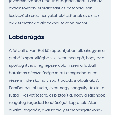
jövedelmezőbbé tehetik a fogadásaidat. Ezek az
extrák további szórakozást és potenciálisan
kedvezőbb eredményeket biztosítanak azoknak,
akik szeretnek a alapoknál tovább menni.
Labdarúgás
A futball a FamBet középpontjában áll, ahogyan a
globális sportvilágban is. Nem meglepő, hogy ez a
sportág itt is a legnépszerűbb, hiszen a futball
hatalmas népszerűsége miatt elengedhetetlen
része minden komoly sportfogadási oldalnak. A
FamBet ezt jól tudja, ezért nagy hangsúlyt fektet a
futball közvetítésére, és biztosítja, hogy a rajongók
rengeteg fogadási lehetőséget kapjanak. Akár
alkalmi fogadók, akár komoly szerencsejátékosok,