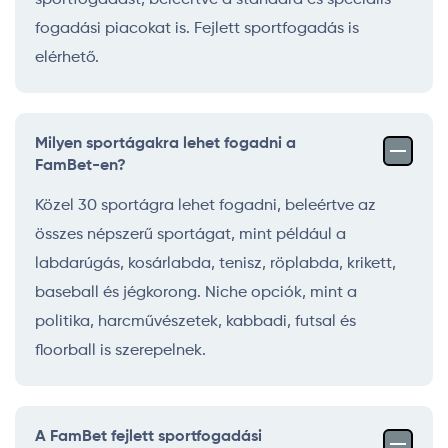
fogadási piacokat is. Fejlett sportfogadás is
elérhető.
Milyen sportágakra lehet fogadni a
FamBet-en?
Közel 30 sportágra lehet fogadni, beleértve az
összes népszerű sportágat, mint például a
labdarúgás, kosárlabda, tenisz, röplabda, krikett,
baseball és jégkorong. Niche opciók, mint a
politika, harcművészetek, kabbadi, futsal és
floorball is szerepelnek.
A FamBet fejlett sportfogadási