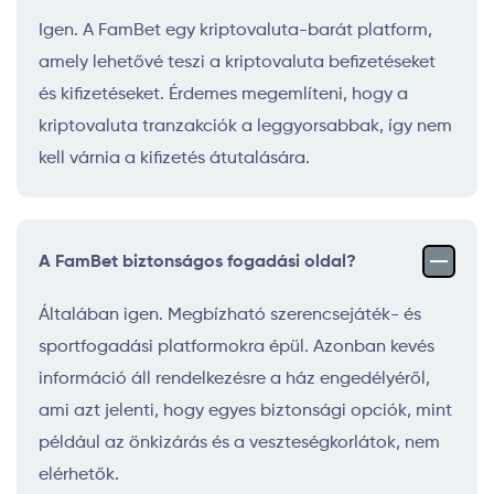
Igen. A FamBet egy kriptovaluta-barát platform,
amely lehetővé teszi a kriptovaluta befizetéseket
és kifizetéseket. Érdemes megemlíteni, hogy a
kriptovaluta tranzakciók a leggyorsabbak, így nem
kell várnia a kifizetés átutalására.
A FamBet biztonságos fogadási oldal?
Általában igen. Megbízható szerencsejáték- és
sportfogadási platformokra épül. Azonban kevés
információ áll rendelkezésre a ház engedélyéről,
ami azt jelenti, hogy egyes biztonsági opciók, mint
például az önkizárás és a veszteségkorlátok, nem
elérhetők.