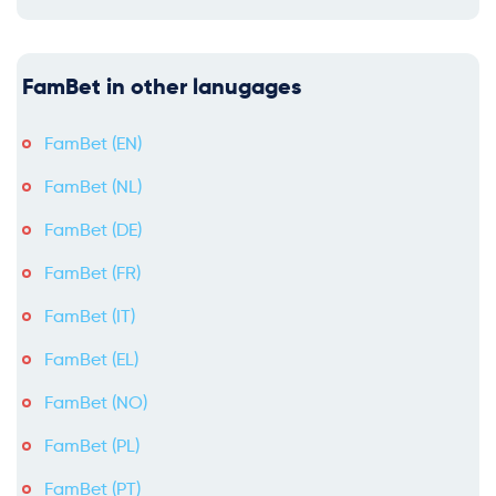
FamBet in other lanugages
FamBet (EN)
FamBet (NL)
FamBet (DE)
FamBet (FR)
FamBet (IT)
FamBet (EL)
FamBet (NO)
FamBet (PL)
FamBet (PT)