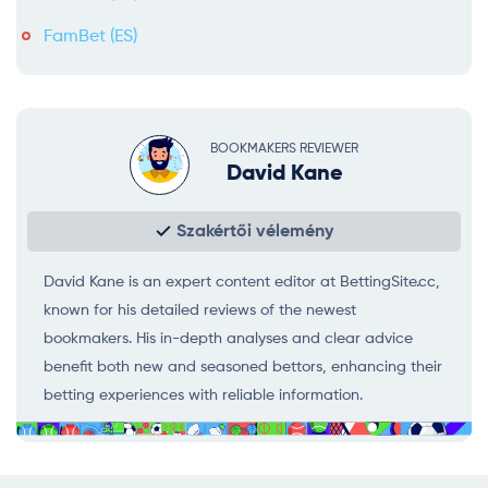
FamBet (ES)
BOOKMAKERS REVIEWER
David Kane
Szakértői vélemény
David Kane is an expert content editor at BettingSite.cc,
known for his detailed reviews of the newest
bookmakers. His in-depth analyses and clear advice
benefit both new and seasoned bettors, enhancing their
betting experiences with reliable information.