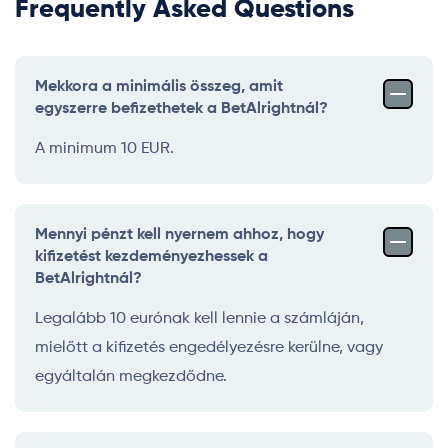
Frequently Asked Questions
Mekkora a minimális összeg, amit
egyszerre befizethetek a BetAlrightnál?
A minimum 10 EUR.
Mennyi pénzt kell nyernem ahhoz, hogy
kifizetést kezdeményezhessek a
BetAlrightnál?
Legalább 10 eurónak kell lennie a számláján,
mielőtt a kifizetés engedélyezésre kerülne, vagy
egyáltalán megkezdődne.