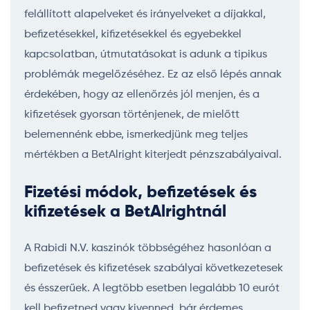
felállított alapelveket és irányelveket a díjakkal,
befizetésekkel, kifizetésekkel és egyebekkel
kapcsolatban, útmutatásokat is adunk a tipikus
problémák megelőzéséhez. Ez az első lépés annak
érdekében, hogy az ellenőrzés jól menjen, és a
kifizetések gyorsan történjenek, de mielőtt
belemennénk ebbe, ismerkedjünk meg teljes
mértékben a BetAlright kiterjedt pénzszabályaival.
Fizetési módok, befizetések és
kifizetések a BetAlrightnál
A Rabidi N.V. kaszinók többségéhez hasonlóan a
befizetések és kifizetések szabályai következetesek
és ésszerűek. A legtöbb esetben legalább 10 eurót
kell befizetned vagy kivenned, bár érdemes