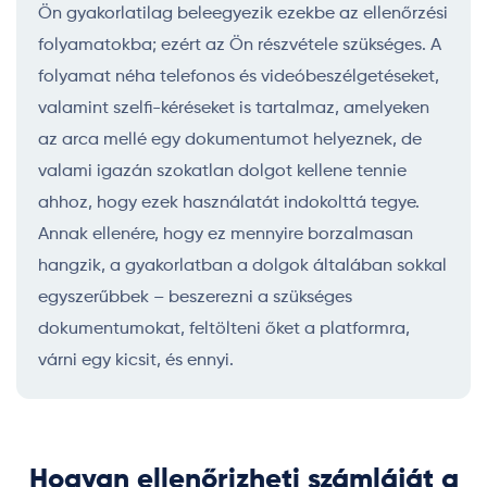
Ön gyakorlatilag beleegyezik ezekbe az ellenőrzési
folyamatokba; ezért az Ön részvétele szükséges. A
folyamat néha telefonos és videóbeszélgetéseket,
valamint szelfi-kéréseket is tartalmaz, amelyeken
az arca mellé egy dokumentumot helyeznek, de
valami igazán szokatlan dolgot kellene tennie
ahhoz, hogy ezek használatát indokolttá tegye.
Annak ellenére, hogy ez mennyire borzalmasan
hangzik, a gyakorlatban a dolgok általában sokkal
egyszerűbbek – beszerezni a szükséges
dokumentumokat, feltölteni őket a platformra,
várni egy kicsit, és ennyi.
Hogyan ellenőrizheti számláját a