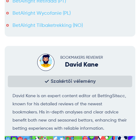
BetAlright Retirada (PT)
BetAlright Wycofanie (PL)
BetAlright Tilbaketrekking (NO)
BOOKMAKERS REVIEWER
David Kane
Szakértői vélemény
David Kane is an expert content editor at BettingSite.cc,
known for his detailed reviews of the newest
bookmakers. His in-depth analyses and clear advice
benefit both new and seasoned bettors, enhancing their
betting experiences with reliable information.