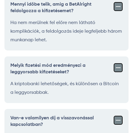
Mennyi időbe telik, amíg a BetAlright
feldolgozza a kifizetésemet?
Ha nem merülnek fel előre nem látható
komplikációk, a feldolgozás ideje legfeljebb három
munkanap lehet.
Melyik fizetési mód eredményezi a
leggyorsabb kifizetéseket?
A kriptobanki lehetőségek, és különösen a Bitcoin
a leggyorsabbak.
Van-e valamilyen díj a visszavonással
kapcsolatban?