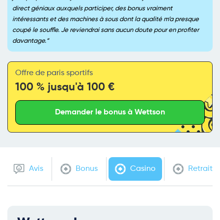
direct géniaux auxquels participer, des bonus vraiment
intéressants et des machines à sous dont la qualité m’a presque
coupé le souffle. Je reviendrai sans aucun doute pour en profiter
davantage.
Offre de paris sportifs
100 % jusqu'à 100 €
Demander le bonus à Wettson
Avis
Bonus
Casino
Retrait