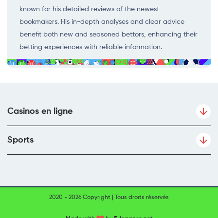
known for his detailed reviews of the newest
bookmakers. His in-depth analyses and clear advice
benefit both new and seasoned bettors, enhancing their
betting experiences with reliable information.
Casinos en ligne
Sports
2020 - 2026 Copyright | Tous droits réservés