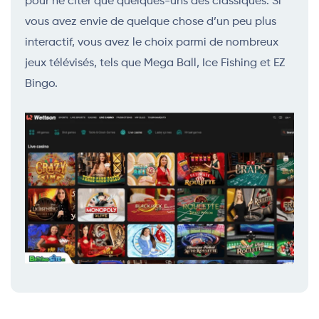
pour ne citer que quelques-uns des classiques. Si
vous avez envie de quelque chose d’un peu plus
interactif, vous avez le choix parmi de nombreux
jeux télévisés, tels que Mega Ball, Ice Fishing et EZ
Bingo.