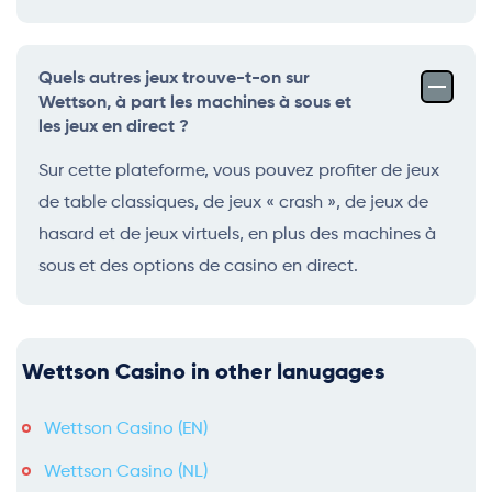
Quels autres jeux trouve-t-on sur
Wettson, à part les machines à sous et
les jeux en direct ?
Sur cette plateforme, vous pouvez profiter de jeux
de table classiques, de jeux « crash », de jeux de
hasard et de jeux virtuels, en plus des machines à
sous et des options de casino en direct.
Wettson Casino in other lanugages
Wettson Casino (EN)
Wettson Casino (NL)