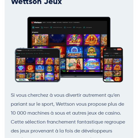
Wettson Jeux
Si vous cherchez à vous divertir autrement qu’en
pariant sur le sport, Wettson vous propose plus de
10 000 machines à sous et autres jeux de casino.
Cette sélection franchement fantastique regroupe
des jeux provenant à la fois de développeurs