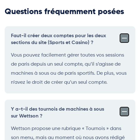
Questions fréquemment posées
Faut-il créer deux comptes pour les deux
sections du site (Sports et Casino) ?
Vous pouvez facilement gérer toutes vos sessions
de paris depuis un seul compte, qu’il s’agisse de
machines à sous ou de paris sportifs. De plus, vous
n’avez le droit de créer qu’un seul compte.
Y a-t-il des tournois de machines à sous
sur Wettson ?
Wettson propose une rubrique « Tournois » dans
son menu, mais au moment où nous avons rédigé