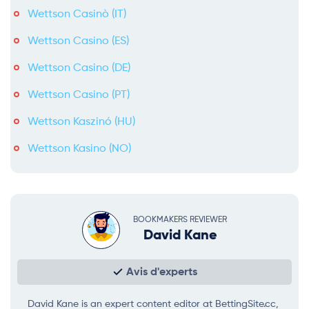
Wettson Casinò (IT)
Wettson Casino (ES)
Wettson Casino (DE)
Wettson Casino (PT)
Wettson Kaszinó (HU)
Wettson Kasino (NO)
BOOKMAKERS REVIEWER
David Kane
Avis d'experts
David Kane is an expert content editor at BettingSite.cc,