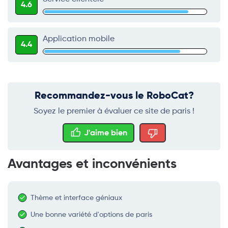
4.6
Application mobile
4.4
Recommandez-vous le RoboCat?
Soyez le premier à évaluer ce site de paris !
J'aime bien
Avantages et inconvénients
Thème et interface géniaux
Une bonne variété d'options de paris