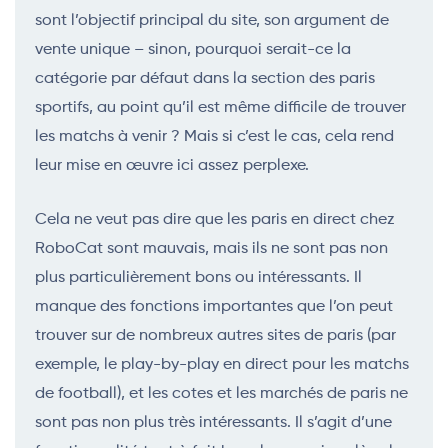
sont l’objectif principal du site, son argument de
vente unique – sinon, pourquoi serait-ce la
catégorie par défaut dans la section des paris
sportifs, au point qu’il est même difficile de trouver
les matchs à venir ? Mais si c’est le cas, cela rend
leur mise en œuvre ici assez perplexe.
Cela ne veut pas dire que les paris en direct chez
RoboCat sont mauvais, mais ils ne sont pas non
plus particulièrement bons ou intéressants. Il
manque des fonctions importantes que l’on peut
trouver sur de nombreux autres sites de paris (par
exemple, le play-by-play en direct pour les matchs
de football), et les cotes et les marchés de paris ne
sont pas non plus très intéressants. Il s’agit d’une