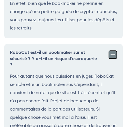
En effet, bien que le bookmaker ne prenne en
charge qu’une petite poignée de crypto-monnaies,
vous pouvez toujours les utiliser pour les dépôts et
les retraits.
RoboCat est-il un bookmaker sûr et
sécurisé ? Y a-t-il un risque d’escroquerie
?
Pour autant que nous puissions en juger, RoboCat
semble être un bookmaker sûr. Cependant, il
convient de noter que le site est très récent et qu’il
n’a pas encore fait l’objet de beaucoup de
commentaires de la part des utilisateurs. Si
quelque chose vous met mal à l’aise, il est
préférable de passer à autre chose et de trouver un