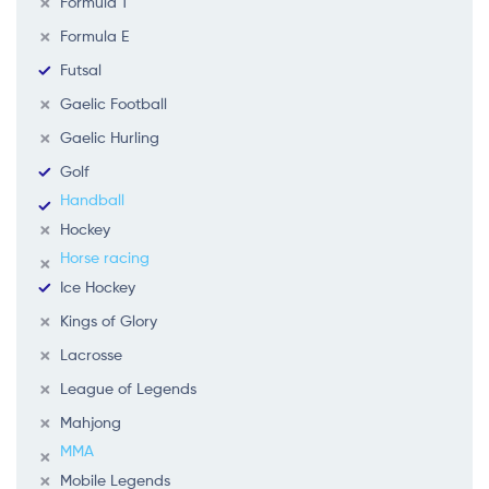
Formula 1
Formula E
Futsal
Gaelic Football
Gaelic Hurling
Golf
Handball
Hockey
Horse racing
Ice Hockey
Kings of Glory
Lacrosse
League of Legends
Mahjong
MMA
Mobile Legends