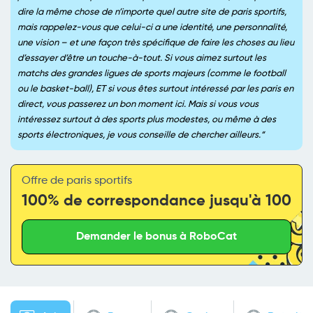
dire la même chose de n’importe quel autre site de paris sportifs,
mais rappelez-vous que celui-ci a une identité, une personnalité,
une vision – et une façon très spécifique de faire les choses au lieu
d’essayer d’être un touche-à-tout. Si vous aimez surtout les
matchs des grandes ligues de sports majeurs (comme le football
ou le basket-ball), ET si vous êtes surtout intéressé par les paris en
direct, vous passerez un bon moment ici. Mais si vous vous
intéressez surtout à des sports plus modestes, ou même à des
sports électroniques, je vous conseille de chercher ailleurs.
Offre de paris sportifs
100% de correspondance jusqu'à 100
Demander le bonus à RoboCat