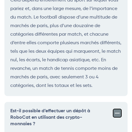
Cela dépend entièrement du sport sur lequel vous
pariez et, dans une large mesure, de l’importance
du match. Le football dispose d’une multitude de
marchés de paris, plus d’une douzaine de
catégories différentes par match, et chacune
d’entre elles comporte plusieurs marchés différents,
tels que les deux équipes qui marqueront, le match
nul, les écarts, le handicap asiatique, etc. En
revanche, un match de tennis comporte moins de
marchés de paris, avec seulement 3 ou 4
catégories, dont les totaux et les sets.
Est-il possible d’effectuer un dépôt à
RoboCat en utilisant des crypto-
monnaies ?