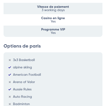
Vitesse de paiement
3 working days
Casino en ligne
Yes
Programme VIP
Yes
Options de paris
3x3 Basketball
alpine skiing
American Football
Arena of Valor
Aussie Rules
Auto Racing
Badminton