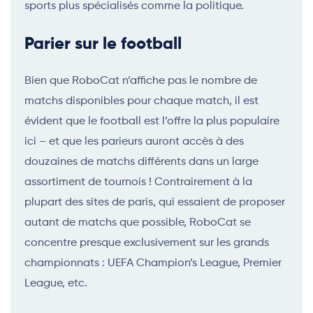
sports plus spécialisés comme la politique.
Parier sur le football
Bien que RoboCat n’affiche pas le nombre de
matchs disponibles pour chaque match, il est
évident que le football est l’offre la plus populaire
ici – et que les parieurs auront accès à des
douzaines de matchs différents dans un large
assortiment de tournois ! Contrairement à la
plupart des sites de paris, qui essaient de proposer
autant de matchs que possible, RoboCat se
concentre presque exclusivement sur les grands
championnats : UEFA Champion’s League, Premier
League, etc.