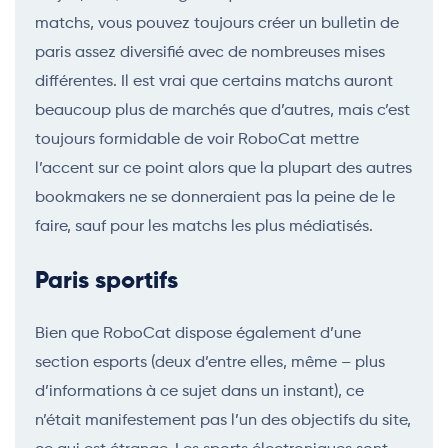
matchs, vous pouvez toujours créer un bulletin de
paris assez diversifié avec de nombreuses mises
différentes. Il est vrai que certains matchs auront
beaucoup plus de marchés que d’autres, mais c’est
toujours formidable de voir RoboCat mettre
l’accent sur ce point alors que la plupart des autres
bookmakers ne se donneraient pas la peine de le
faire, sauf pour les matchs les plus médiatisés.
Paris sportifs
Bien que RoboCat dispose également d’une
section esports (deux d’entre elles, même – plus
d’informations à ce sujet dans un instant), ce
n’était manifestement pas l’un des objectifs du site,