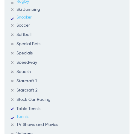
Rugby
Ski Jumping
Snooker
Soccer
Softball
Special Bets
Specials
Speedway
Squash
Starcraft 1
Starcraft 2
Stock Car Racing
Table Tennis
Tennis
TV Shows and Movies
Valorant