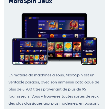
MoroSpin Jeux
En matière de machines à sous, MoroSpin est un
véritable paradis, avec son immense catalogue de
plus de 8 700 titres provenant de plus de 95
fournisseurs. Vous y trouverez toutes sortes de jeux,
des plus classiques aux plus modernes, en passant