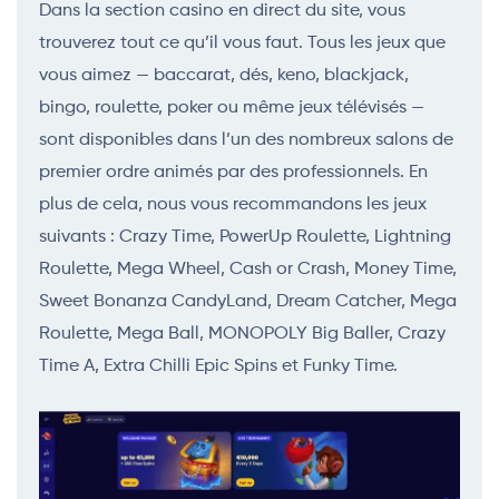
Dans la section casino en direct du site, vous
trouverez tout ce qu’il vous faut. Tous les jeux que
vous aimez — baccarat, dés, keno, blackjack,
bingo, roulette, poker ou même jeux télévisés —
sont disponibles dans l’un des nombreux salons de
premier ordre animés par des professionnels. En
plus de cela, nous vous recommandons les jeux
suivants : Crazy Time, PowerUp Roulette, Lightning
Roulette, Mega Wheel, Cash or Crash, Money Time,
Sweet Bonanza CandyLand, Dream Catcher, Mega
Roulette, Mega Ball, MONOPOLY Big Baller, Crazy
Time A, Extra Chilli Epic Spins et Funky Time.