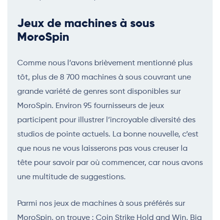
Jeux de machines à sous
MoroSpin
Comme nous l’avons brièvement mentionné plus
tôt, plus de 8 700 machines à sous couvrant une
grande variété de genres sont disponibles sur
MoroSpin. Environ 95 fournisseurs de jeux
participent pour illustrer l’incroyable diversité des
studios de pointe actuels. La bonne nouvelle, c’est
que nous ne vous laisserons pas vous creuser la
tête pour savoir par où commencer, car nous avons
une multitude de suggestions.
Parmi nos jeux de machines à sous préférés sur
MoroSpin, on trouve : Coin Strike Hold and Win, Big